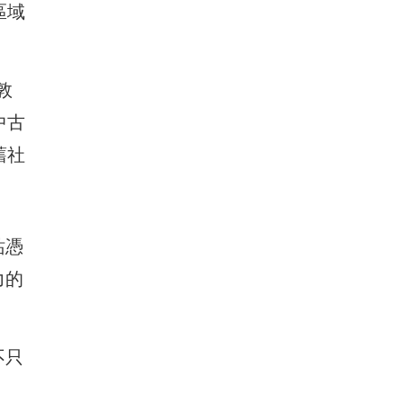
區域
。
敦
中古
舊社
站憑
力的
不只