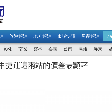
道
旅遊頻道
地方頻道
市場快訊
房產頻道
財
彰化
南投
雲林
嘉義
台南
高雄
屏東
台中捷運這兩站的價差最顯著