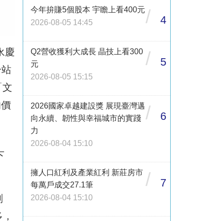
今年拚賺5個股本 宇瞻上看400元
/
4
2026-08-05 14:45
永慶
Q2營收獲利大成長 晶技上看300
/
5
元
一站
2026-08-05 15:15
「文
的價
2026國家卓越建設獎 展現臺灣邁
/
6
向永續、韌性與幸福城市的實踐
力
2026-08-04 15:10
下
擁人口紅利及產業紅利 新莊房市
/
7
每萬戶成交27.1筆
劃
2026-08-04 15:10
多，