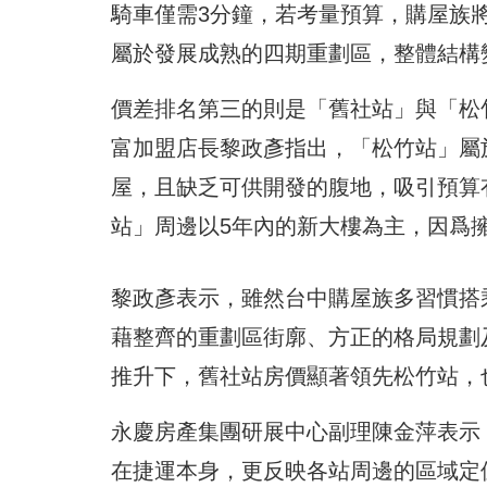
騎車僅需3分鐘，若考量預算，購屋族
屬於發展成熟的四期重劃區，整體結構
價差排名第三的則是「舊社站」與「松
富加盟店長黎政彥指出，「松竹站」屬
屋，且缺乏可供開發的腹地，吸引預算
站」周邊以5年內的新大樓為主，因爲
黎政彥表示，雖然台中購屋族多習慣搭
藉整齊的重劃區街廓、方正的格局規劃
推升下，舊社站房價顯著領先松竹站，
永慶房產集團研展中心副理陳金萍表示
在捷運本身，更反映各站周邊的區域定