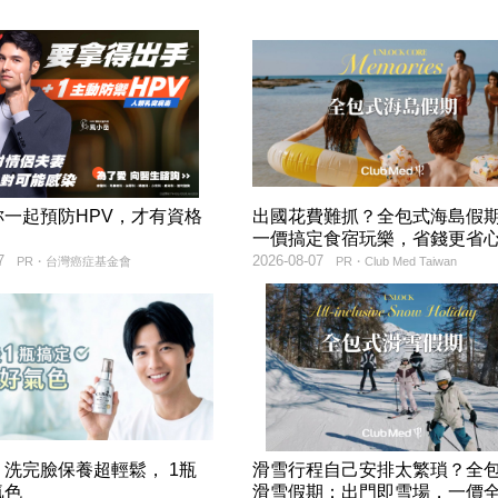
妳一起預防HPV，才有資格
出國花費難抓？全包式海島假
！
一價搞定食宿玩樂，省錢更省
7
2026-08-07
PR・台灣癌症基金會
PR・Club Med Taiwan
洗完臉保養超輕鬆， 1瓶
滑雪行程自己安排太繁瑣？全
氣色
滑雪假期：出門即雪場，一價