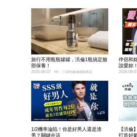
旅行不用瓶瓶罐罐，汎倫1瓶搞定臉
伴侶和
部保養！
說愛妳
2026-08-07
2026-08-0
PR・三得利健康網路商店
1/2機率淪陷！你是好男人還是渣
【汎倫】
男？關鍵在這
打造好