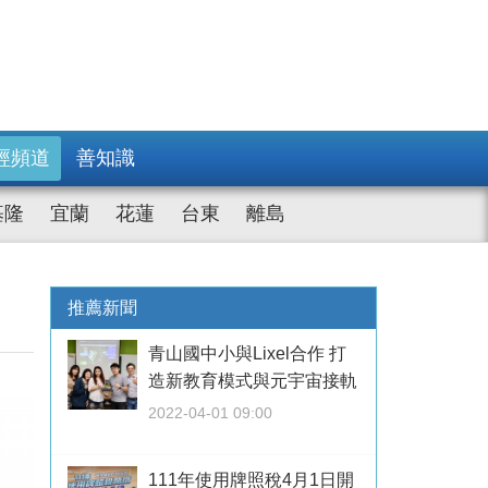
經頻道
善知識
基隆
宜蘭
花蓮
台東
離島
推薦新聞
青山國中小與Lixel合作 打
造新教育模式與元宇宙接軌
2022-04-01 09:00
111年使用牌照稅4月1日開