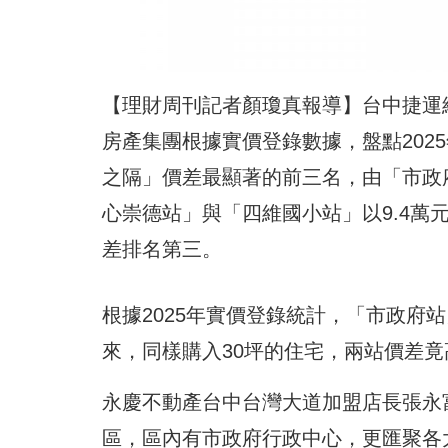
【理財周刊記者顏瓊真報導】台中捷運綠
房產集團根據實價登錄數據，盤點202
之隔」價差最顯著的前三名，由「市政府
心崇德站」與「四維國小站」以9.4萬
差排名第三。
根據2025年實價登錄統計，「市政府
來，同樣購入30坪的住宅，兩站價差竟
永慶不動產台中台灣大道加盟店長張永
區，區內有市政府行政中心，更匯聚各