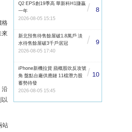
Q2 EPS創19季高 華新科H1賺贏
/
8
一年
2026-08-05 15:15
價格
未來
新北預售待售餘屋破1.8萬戶 淡
/
9
水待售餘屋破3千戶居冠
2026-08-05 17:40
iPhone新機拉貨 蘋概股吹反攻號
/
10
角 盤點台廠供應鏈 11檔潛力股
蓄勢待發
，沿
2026-08-05 15:45
則以
兩站