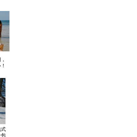
期，
心！
包式
全包