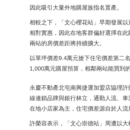
因此吸引大量外地購屋族指名置產。
相較之下，「文心櫻花站」早期發展以
相對實惠，因此在地客群偏好選擇在此
兩站的房價差距將持續擴大。
以單坪價差9.4萬元搶下住宅價差第二
1,000萬元購屋預算，相鄰兩站能買到的
永慶不動產北屯南興捷運加盟店協理許
線連鎖品牌與銀行林立，通勤人流、車
在地小店家為主，住宅價差源自於人流
許榮容表示，「文心崇德站」周遭以大