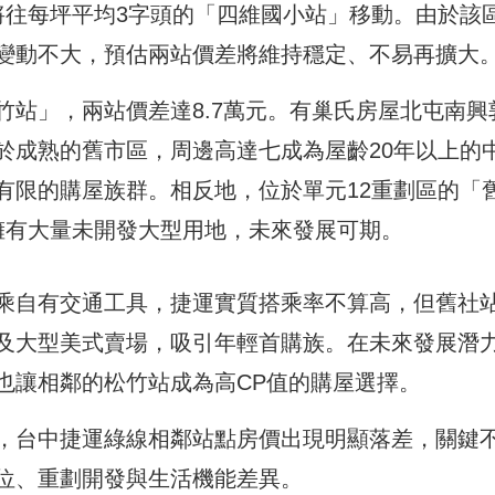
將往每坪平均3字頭的「四維國小站」移動。由於該
變動不大，預估兩站價差將維持穩定、不易再擴大
竹站」，兩站價差達8.7萬元。有巢氏房屋北屯南興
於成熟的舊市區，周邊高達七成為屋齡20年以上的
有限的購屋族群。相反地，位於單元12重劃區的「
擁有大量未開發大型用地，未來發展可期。
乘自有交通工具，捷運實質搭乘率不算高，但舊社
及大型美式賣場，吸引年輕首購族。在未來發展潛
也讓相鄰的松竹站成為高CP值的購屋選擇。
，台中捷運綠線相鄰站點房價出現明顯落差，關鍵
位、重劃開發與生活機能差異。