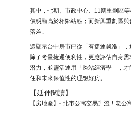
其中，七期、市政中心、11期重劃區
價明顯高於相鄰站點；而新興重劃區與
落差。
這顯示台中房市已從「有捷運就漲」，
除了考量捷運便利性，更應評估自身需
潛力，並靈活運用「跨站經濟學」，才
住和未來保值性的理想好房。
【延伸閱讀】
【房地產】- 北市公寓交易升溫！老公