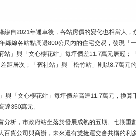
線自2021年通車後，各站房價的變化也相當大，
5年綠線各站點周邊800公尺內的住宅交易，發現「
站」與「文心櫻花站」每坪價差11.7萬元居冠；
元差距居次；「舊社站」與「松竹站」則以8.7萬元
站」與「文心櫻花站」每坪價差高達11.7萬元，換算
高達350萬元。
富分析，市政府站坐落於發展成熟的五期、七期重
大百貨公司與商辦，未來還有雙捷運交會共構的利