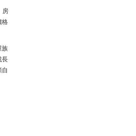
，房
價格
屋族
成長
顧自