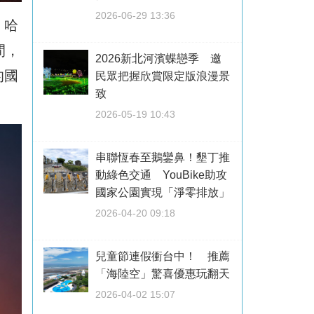
2026-06-29 13:36
・哈
間，
2026新北河濱蝶戀季 邀
的國
民眾把握欣賞限定版浪漫景
致
2026-05-19 10:43
串聯恆春至鵝鑾鼻！墾丁推
動綠色交通 YouBike助攻
國家公園實現「淨零排放」
2026-04-20 09:18
兒童節連假衝台中！ 推薦
「海陸空」驚喜優惠玩翻天
2026-04-02 15:07