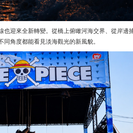
線也迎來全新轉變。從橋上俯瞰河海交界、從岸邊
不同角度都能看見淡海觀光的新風貌。