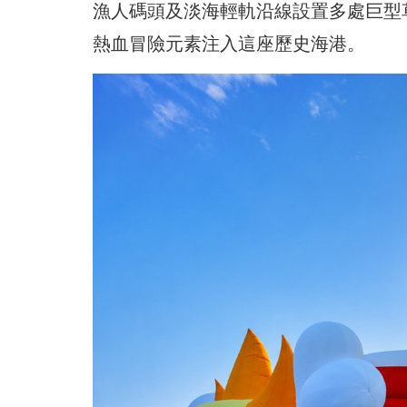
漁人碼頭及淡海輕軌沿線設置多處巨型
熱血冒險元素注入這座歷史海港。