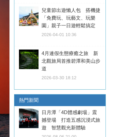
兒童節出遊懶人包 搭機捷
「免費玩、玩藝文、玩樂
園」親子一日遊輕鬆搞定
2026-04-01 10:36
4月連假生態療癒之旅 新
北觀旅局首推碧潭和美山步
道
2026-03-30 18:12
熱門新聞
日月潭「4D體感劇場」震
撼登場 打造五感沉浸式旅
遊 智慧觀光新體驗
2026-08-06 21:00