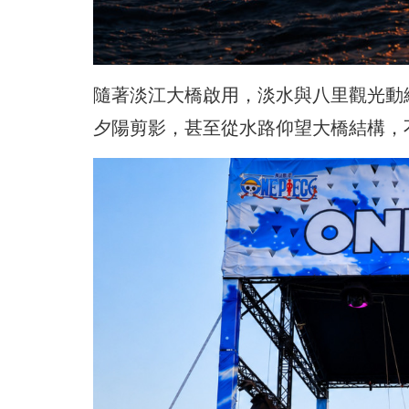
隨著淡江大橋啟用，淡水與八里觀光動
夕陽剪影，甚至從水路仰望大橋結構，