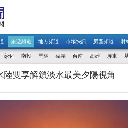
道
旅遊頻道
地方頻道
市場快訊
房產頻道
財
彰化
南投
雲林
嘉義
台南
高雄
屏東
水陸雙享解鎖淡水最美夕陽視角