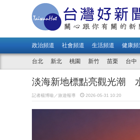
政治頻道
社會頻道
生活頻道
健康頻
台北
新北
桃園
新竹
苗栗
台中
淡海新地標點亮觀光潮 
記者楊博喻／旅遊報導
2026-05-31 10:20