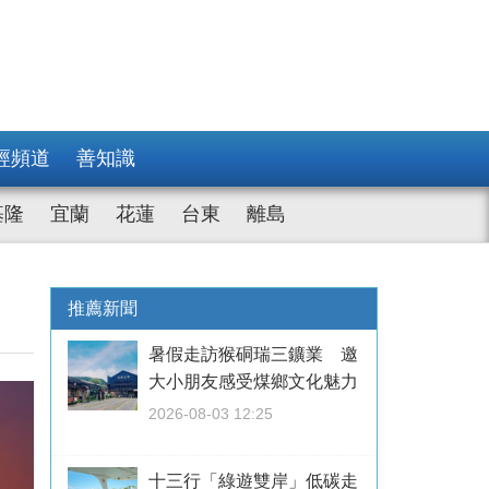
經頻道
善知識
基隆
宜蘭
花蓮
台東
離島
推薦新聞
暑假走訪猴硐瑞三鑛業 邀
大小朋友感受煤鄉文化魅力
2026-08-03 12:25
十三行「綠遊雙岸」低碳走