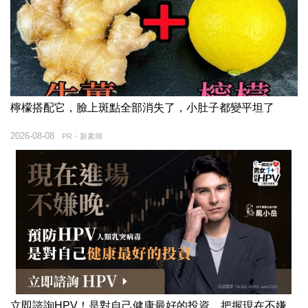
檸檬搭配它，臉上斑點全部消失了，小肚子都變平坦了
2026-08-08
PR・新素簡
立即諮詢HPV！是對自己健康最好的投資，把握現在不嫌