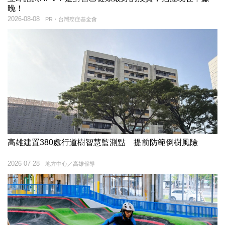
晚！
2026-08-08
PR・台灣癌症基金會
高雄建置380處行道樹智慧監測點 提前防範倒樹風險
2026-07-28
地方中心／高雄報導