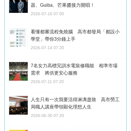
器、Guiba、芒果醬接力開唱！
2026-07-16 07:00
看懂都審流程免燒腦 高市都發局「都設小
學堂」帶你3分鐘上手
2026-07-14 07:20
7名女力高標完訓水電裝修職能 相準市場
需求 將供更安心服務
2026-07-11 07:20
人生只有一次我要活得淋漓盡致 高市勞工
局職人講座帶領顯化理想人生
2026-06-30 07:20