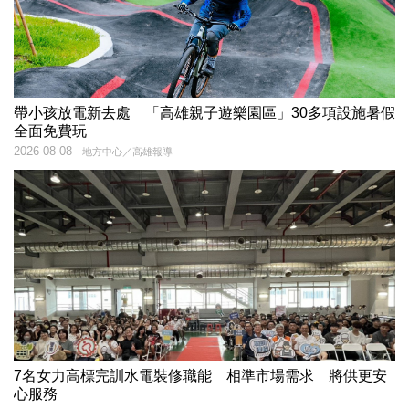
帶小孩放電新去處 「高雄親子遊樂園區」30多項設施暑假
全面免費玩
2026-08-08
地方中心／高雄報導
7名女力高標完訓水電裝修職能 相準市場需求 將供更安
心服務