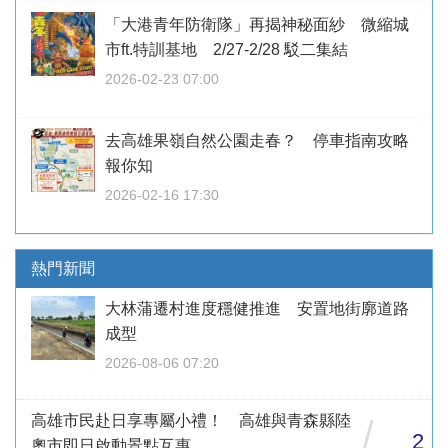
「大港青年防衛隊」再揭神秘面紗 微縮城
市ft.特訓基地 2/27-2/28 駁二集結
2026-02-23 07:00
去高雄果嶺自然公園走春？ 停車指南攻略
報你知
2026-02-16 17:30
熱門新聞
大林蒲遷村進度穩健推進 安置地街廓道路
成型
2026-08-06 07:20
高雄市民赴日享專屬小禮！ 高雄與青森縣陸
/
2
奧市即日啟動景點互惠