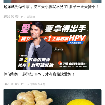
起床就先做件事，沒三天小腹就不見了! 肚子一天天變小！
2026-08-08
PR・新素簡
伴侶和妳一起預防HPV，才有資格說愛妳！
2026-08-08
PR・台灣癌症基金會