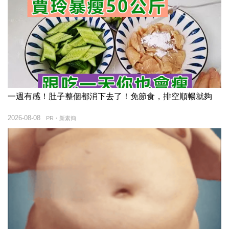
一週有感！肚子整個都消下去了！免節食，排空順暢就夠
2026-08-08
PR・新素簡