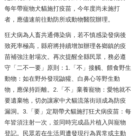
每年帶寵物犬貓施打疫苗，今年度尚未施打
者，應儘速前往動防所或動物醫院辦理。
狂犬病為人畜共通傳染病，若不慎感染發病後
致死率極高，縣府將持續增加辦理各鄉鎮的疫
苗補強注射場次。再次提醒全縣民眾，務必遵
守「二不一要」原則：1.「不」接觸、餵食野生
動物：如在野外發現鼬獾、白鼻心等野生動
物，應保持距離。2.「不」棄養寵物：愛牠就不
要遺棄牠，切勿讓家中犬貓流落街頭成為防疫
漏洞。3.「要」定期帶犬貓施打狂犬病疫苗：每
年皆須注射一次，並同時完成晶片植入與寵物
登記。民眾若在生活周遭發現行為異常或主動