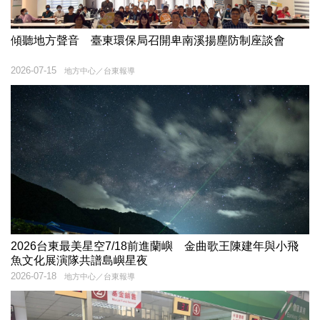
傾聽地方聲音 臺東環保局召開卑南溪揚塵防制座談會
2026-07-15
地方中心／台東報導
2026台東最美星空7/18前進蘭嶼 金曲歌王陳建年與小飛
魚文化展演隊共譜島嶼星夜
2026-07-18
地方中心／台東報導