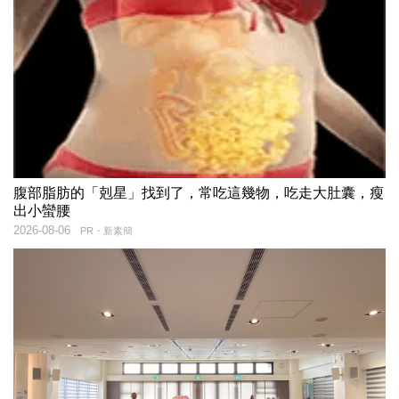
腹部脂肪的「剋星」找到了，常吃這幾物，吃走大肚囊，瘦
出小蠻腰
2026-08-06
PR・新素簡