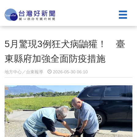
5月驚現3例狂犬病鼬獾！ 臺
東縣府加強全面防疫措施
地方中心／台東報導
2026-05-30 06:10