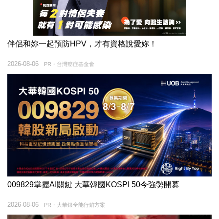
伴侶和妳一起預防HPV，才有資格說愛妳！
2026-08-06
PR・台灣癌症基金會
009829掌握AI關鍵 大華韓國KOSPI 50今強勢開募
2026-08-06
PR・大華銀全能行銷方案