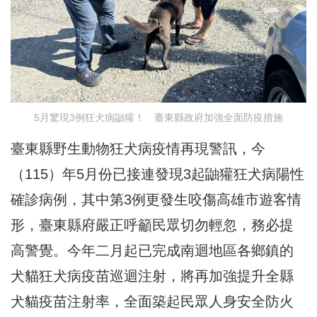
5月驚現3例狂犬病鼬獾！ 臺東縣政府加強全面防疫措施
臺東縣野生動物狂犬病疫情再現警訊，今
（115）年5月份已接連發現3起鼬獾狂犬病陽性
確診病例，其中第3例更發生咬傷高雄市遊客情
形，臺東縣府嚴正呼籲民眾切勿輕忽，務必提
高警覺。今年二月起已完成南迴地區各鄉鎮的
犬貓狂犬病疫苗巡迴注射，將再加強提升全縣
犬貓疫苗注射率，全面築起民眾人身安全防火