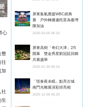
屏東集氣應援WBC經典
賽 戶外轉播邀民眾為臺灣
隊加油
齊心
2026-03-05 06:10
屏東高樹「奇幻大津」2/5
造整
開幕 雙金男星劉冠廷回鄉
共襄盛舉
前往
2026-01-30 06:24
處加
「恆春夜未眠」點亮古城
南門光雕展演彩排亮相
入社
2025-12-06 06:20
的生