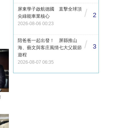
屏東學子啟航德國 直擊全球頂
/
2
尖綠能車業核心
2026-08-06 00:23
陪爸爸一起出發！ 屏縣推山
/
3
海、藝文與客庄風情七大父親節
遊程
2026-08-07 06:35
借