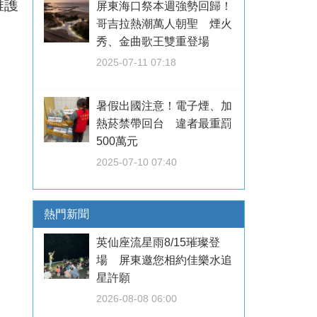
維護
屏東海口祭本週強勢回歸！
哥吉拉熱潮萬人朝聖 煙火
秀、金曲歌王雙重登場
2025-07-11 07:18
暑假出國注意！電子煙、加
熱菸禁帶回台 違者最重罰
500萬元
2025-07-10 07:40
熱門新聞
英仙座流星雨8/15璀璨登
場 屏東邀您相約佳樂水追
星許願
2026-08-08 06:00