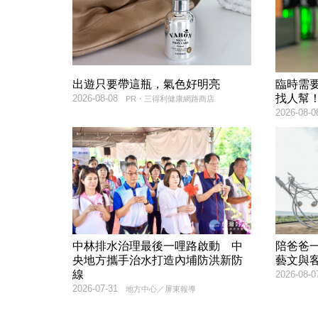
出遊只要帶這瓶，氣色好明亮
臨時需
找人幫
2026-08-08
PR・三得利健康網路商店
2026-08-0
中林排水治理最後一哩路啟動 中
陪爸爸
央地方攜手治水打造內埔防洪新防
藝文與
線
2026-08-0
2026-07-31
地方中心／屏東報導