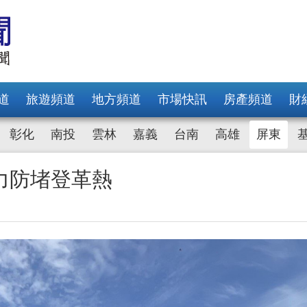
道
旅遊頻道
地方頻道
市場快訊
房產頻道
財
彰化
南投
雲林
嘉義
台南
高雄
屏東
力防堵登革熱