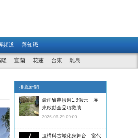
經頻道
善知識
基隆
宜蘭
花蓮
台東
離島
推薦新聞
豪雨釀農損逾1.3億元 屏
東啟動全品項救助
2026-06-29 09:00
遺構與古城化身舞台 當代