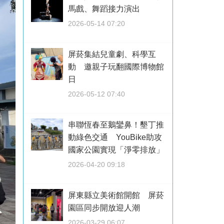
馬戲、舞蹈接力演出
2026-05-14 07:20
屏菸集結兒童劇、科學互
動 邀親子玩翻國際博物館
日
2026-05-12 07:40
串聯恆春至鵝鑾鼻！墾丁推
動綠色交通 YouBike助攻
國家公園實現「淨零排放」
2026-04-20 09:18
屏東縣立美術館開館 屏菸
園區同步開放迎人潮
2026-03-29 06:07