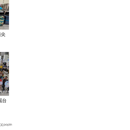
頂尖
屆台