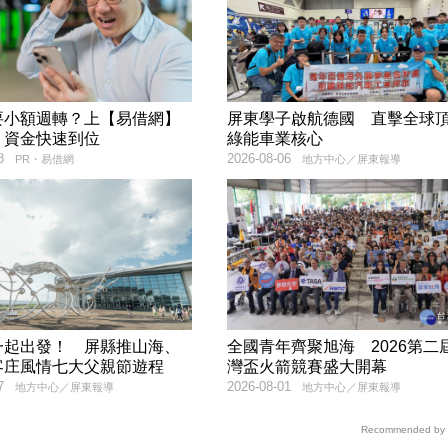
要小額週轉？上【易借網】
屏東學子啟航德國 直擊全球
！資金快速到位
綠能車業核心
8
2026-08-06
PR・易借網
地方中心／屏東報導
一起出發！ 屏縣推山海、
全國青年齊聚旭海 2026第二
客庄風情七大父親節遊程
灣盃火箭競賽盛大開幕
7
2026-08-01
地方中心／屏東報導
地方中心／屏東報導
Recommended by