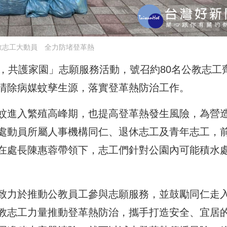
教志工大動員 全力防堵登革熱
，共護家園」志願服務活動，號召約80名公教志工
清除病媒蚊孳生源，落實登革熱防治工作。
蚊進入繁殖高峰期，也提高登革熱發生風險，為營
處動員所屬人事機構同仁、退休志工及青年志工，
在處長陳惠蓉帶領下，志工們針對公園內可能積水
致力於推動公教員工參與志願服務，並鼓勵同仁走
教志工力量推動登革熱防治，攜手打造安全、宜居