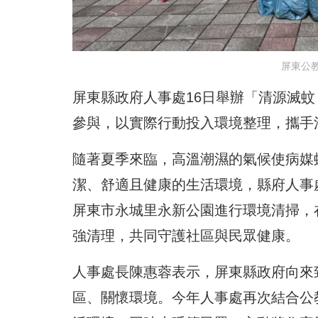
屏東公
屏東縣政府人事處16日舉辦「清源滅蚊
參與，以實際行動投入環境整理，攜手
隨著夏季來臨，高溫潮濕的氣候使病媒
潔、舒適且健康的生活環境，縣府人事
屏東市永城里永新公園進行環境清掃，
強清理，共同守護社區與民眾健康。
人事處長陳惠蓉表示，屏東縣政府向來
區、關懷環境。今年人事處再次結合公