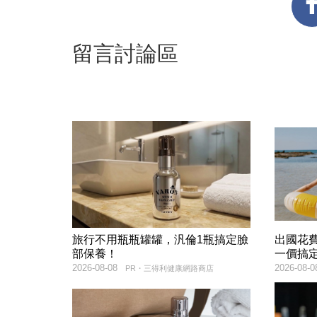
留言討論區
旅行不用瓶瓶罐罐，汎倫1瓶搞定臉
出國花
部保養！
一價搞
2026-08-08
2026-08-0
PR・三得利健康網路商店