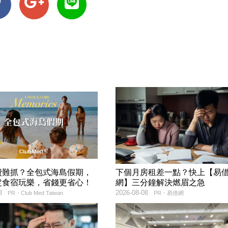
費難抓？全包式海島假期，
下個月房租差一點？快上【易
定食宿玩樂，省錢更省心！
網】三分鐘解決燃眉之急
8
2026-08-08
PR・Club Med Taiwan
PR・易借網