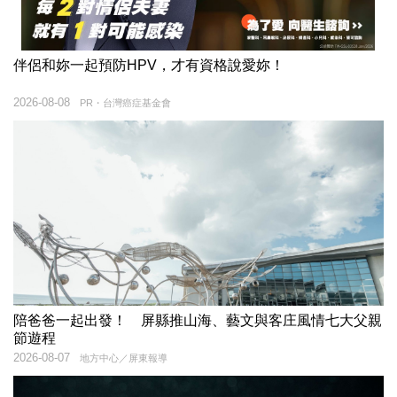
伴侶和妳一起預防HPV，才有資格說愛妳！
2026-08-08
PR・台灣癌症基金會
陪爸爸一起出發！ 屏縣推山海、藝文與客庄風情七大父親
節遊程
2026-08-07
地方中心／屏東報導