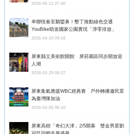
2026-05-12 07:40
串聯恆春至鵝鑾鼻！墾丁推動綠色交通
YouBike助攻國家公園實現「淨零排放」
2026-04-20 09:18
屏東縣立美術館開館 屏菸園區同步開放迎
人潮
2026-03-29 06:07
屏東集氣應援WBC經典賽 戶外轉播邀民眾
為臺灣隊加油
2026-03-05 06:10
屏東高樹「奇幻大津」2/5開幕 雙金男星劉
冠廷回鄉共襄盛舉