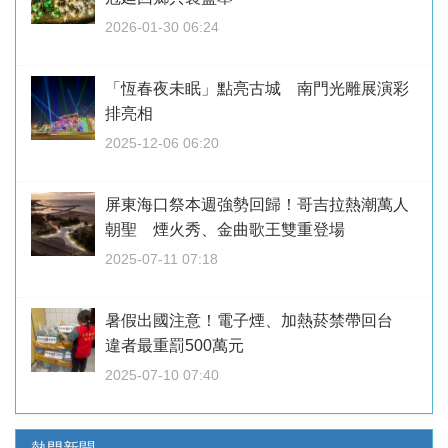
2026-01-30 06:24
「恆春夜未眠」點亮古城 南門光雕展演彩
排亮相
2025-12-06 06:20
屏東海口祭本週強勢回歸！哥吉拉熱潮萬人
朝聖 煙火秀、金曲歌王雙重登場
2025-07-11 07:18
暑假出國注意！電子煙、加熱菸禁帶回台
違者最重罰500萬元
2025-07-10 07:40