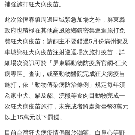
補強施打狂犬病疫苗。
此次除恆春鎮周邊區域緊急加場之外，屏東縣
政府也積極在其他高風險鄉鎮密集巡迴施打免
費狂犬病疫苗；請飼主不要錯過5月份滿州鄉及
車城鄉狂犬病疫苗注射巡迴場次施打疫苗，詳
細場次資訊可於「屏東縣動物防疫所官網-狂犬
病專區」查詢，或至動物醫院完成狂犬病疫苗
施打，依「動物傳染病防治條例」規定每年須
為家中犬、貓及貂、浣熊等食肉目動物完成一
次狂犬病疫苗施打，未完成者將處新臺幣3萬元
以上15萬元以下罰鍰。
目前台灣狂犬病疫情侷限於鼬獾、白鼻心等野