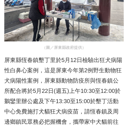
（圖／屏東縣政府提供）
屏東縣恆春鎮墾丁里於5月12日檢驗出狂犬病陽
性白鼻心案例，這是屏東今年第2例野生動物狂
犬病陽性案例，屏東縣動物防疫所與恆春鎮公
所配合將於5月22日(週五)上午10:30至12:00於
鵝鑾里辦公處及下午13:30至15:00於墾丁活動
中心免費施打犬貓狂犬病疫苗，請恆春鎮及周
邊鄉鎮民眾務必把握機會，攜帶家中犬貓前往