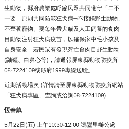
生動物，縣府農業處呼籲民眾共同遵守「二不
一要」原則共同防範狂犬病─不接觸野生動物、
不棄養寵物、要每年帶犬貓及人工飼養的食肉
目動物注射狂犬病疫苗，以確保家中毛小孩及
自身安全。若民眾有發現死亡食肉目野生動物
(鼬獾、白鼻心等)，請通報屏東縣動物防疫所
08-7224109或縣府1999專線送驗。
近期活動場次 (詳情請至屏東縣動物防疫所網站
「狂犬病專區」查詢或洽詢08-7224109)
恆春鎮
5月22日(五) 上午10:30-12:00 鵝鑾里辦公處