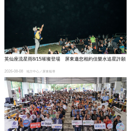
英仙座流星雨8/15璀璨登場 屏東邀您相約佳樂水追星許願
2026-08-08
地方中心／屏東報導