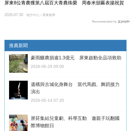
屏東8位青農獲第八屆百大青農殊榮 周春米頒匾表揚祝賀
2026-07-30
地方中心／屏東報導
Recommended by
推薦新聞
豪雨釀農損逾1.3億元 屏東啟動全品項救助
2026-06-29 09:00
遺構與古城化身舞台 當代馬戲、舞蹈接力
演出
2026-05-14 07:20
屏菸集結兒童劇、科學互動 邀親子玩翻國
際博物館日