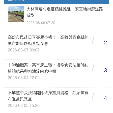
大林蒲遷村進度穩健推進 安置地街廓道路
成型
2026-08-06 07:20
高雄市民赴日享專屬小禮！ 高雄與青森縣陸
/
2
奧市即日啟動景點互惠
2026-08-07 00:07
中聯油脂案 高市府主張：增修食安法第9條、
/
3
檢驗結果與粗油流向應申報
2026-08-04 22:09
不解黨中央決議開除終身黨員資格 莊貽量宣
/
4
布退黨民眾黨
2026-08-05 15:20