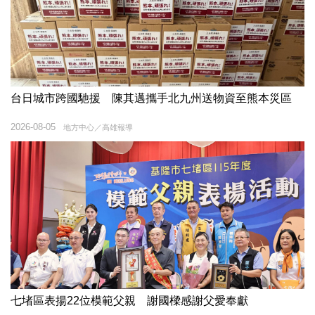
台日城市跨國馳援 陳其邁攜手北九州送物資至熊本災區
2026-08-05
地方中心／高雄報導
七堵區表揚22位模範父親 謝國樑感謝父愛奉獻