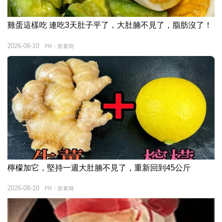
雞蛋這樣吃 連吃3天肚子平了，大肚腩不見了，脂肪沒了！
2026-08-10
PR・新素簡
檸檬加它，堅持一週大肚腩不見了，重新回到45公斤
2026-08-10
PR・新素簡