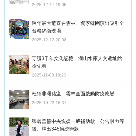
2025-12-17 19:05
跨年最大驚喜在雲林 獨家韓團演出吸引全
台粉絲衝現場
2025-12-12 20:08
守護3千年文化記憶 湖山水庫人文遺址館
搶先看
2025-11-09 18:20
杜絕非洲豬瘟 雲林全面啟動防疫應變
2025-10-22 16:37
張麗善籲中央恢復一般補助款 公告財力等
級、釋出345億統籌款