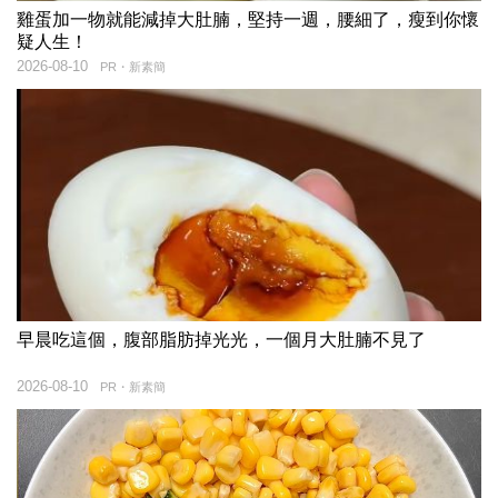
雞蛋加一物就能減掉大肚腩，堅持一週，腰細了，瘦到你懷
疑人生！
2026-08-10
PR・新素簡
早晨吃這個，腹部脂肪掉光光，一個月大肚腩不見了
2026-08-10
PR・新素簡