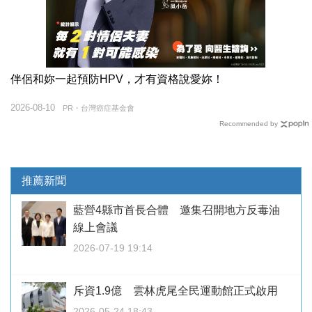
伴侶和妳一起預防HPV，才有資格說愛妳！
2026-08-10
PR・台灣癌症基金會
Recommended by
推薦新聞
藍營4縣市首長合體 邀集召開地方反毒油
線上會議
2026-07-19 19:14
斥資1.9億 雲林虎尾全民運動館正式啟用
2026-05-24 18:43