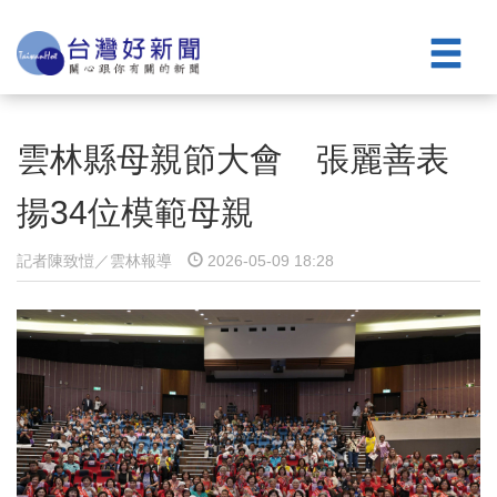
雲林縣母親節大會 張麗善表
揚34位模範母親
記者陳致愷／雲林報導
2026-05-09 18:28