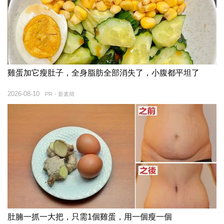
雞蛋加它瘦肚子，全身脂肪全部消失了，小腹都平坦了
2026-08-10
PR・新素簡
肚腩一抓一大把，只需1個雞蛋，用一個瘦一個