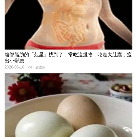
腹部脂肪的「剋星」找到了，常吃這幾物，吃走大肚囊，瘦
出小蠻腰
2026-08-10
PR・新素簡