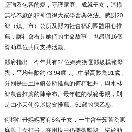
堅強及包容的愛，守護家庭、成就子女，這樣
無私奉獻的精神值得大家學習與效法。感謝20
鄉（鎮、市）公所及縣內社會福利團體用心推
薦，讓社會看見她們的生命故事，也感謝16個
贊助單位共同支持活動。
縣府指出，今年共有34位媽媽獲選縣級模範母
親，平均年齡約73.94歲，其中最高齡為91歲，
分別是由土庫鎮公所推薦的何柯牡丹，與水林
鄉農會推薦的陳余布。最年輕的模範母親，則
是由小天使發展協會推薦、51歲的陳乙慈。
何柯牡丹媽媽育有5名子女，一生含辛茹苦為家
庭與子女打拚，在困境中仍樂觀堅毅、樂於助