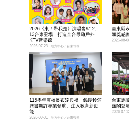
2026《東！帶我走》演唱會9/12、
臺東縣
13台東登場 打造全台最嗨戶外
頒獎感
KTV音樂節
2026-08-0
2026-07-23
地方中心／台東報導
115學年度校長布達典禮 饒慶鈴頒
台東馬
聘書期許專業領航、注入教育新動
熱鬧登
能
2026-07-1
2026-08-01
地方中心／台東報導