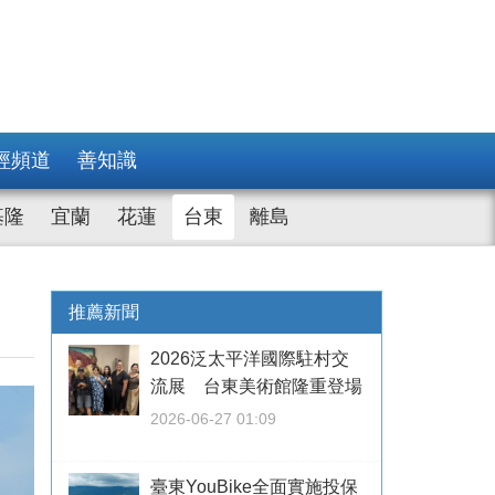
經頻道
善知識
基隆
宜蘭
花蓮
台東
離島
推薦新聞
2026泛太平洋國際駐村交
流展 台東美術館隆重登場
2026-06-27 01:09
臺東YouBike全面實施投保