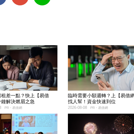
房租差一點？快上【易借
臨時需要小額週轉？上【易借
分鐘解決燃眉之急
找人幫！資金快速到位
8
2026-08-08
PR・易借網
PR・易借網