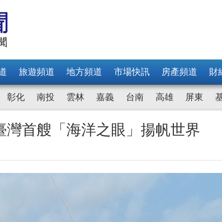
道
旅遊頻道
地方頻道
市場快訊
房產頻道
財
彰化
南投
雲林
嘉義
台南
高雄
屏東
臺灣首艘「海洋之眼」揚帆世界