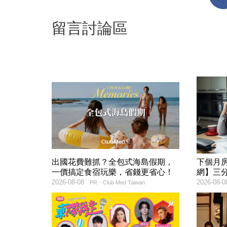
留言討論區
出國花費難抓？全包式海島假期，
下個月
一價搞定食宿玩樂，省錢更省心！
網】三
2026-08-08
2026-08-0
PR・Club Med Taiwan