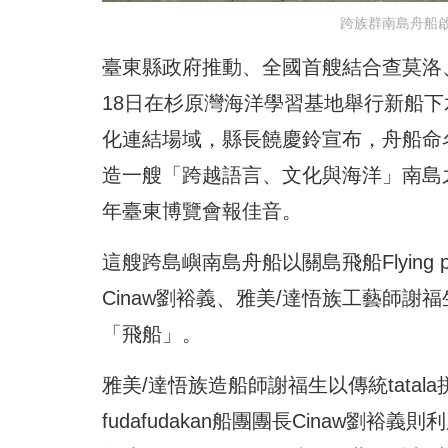
跨族群南島舟船
臺東縣政府推動、全國首艘結合查莫洛
18日在杉原灣海洋學習基地舉行新船
化連結場域，縣長饒慶鈴宣布，舟船命名為「
造一艘「跨越語言、文化與海洋」南島之
年臺東博覽會報佳音。
這艘跨島嶼南島舟船以關島飛船Flying pr
Cinaw劉裕義、雅美/達悟族工藝師
「飛船」。
雅美/達悟族造船師謝福生以傳統tata
fudafudakan船團團長Cinaw