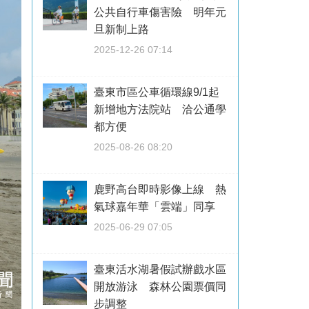
公共自行車傷害險 明年元
旦新制上路
2025-12-26 07:14
臺東市區公車循環線9/1起
新增地方法院站 洽公通學
都方便
2025-08-26 08:20
鹿野高台即時影像上線 熱
氣球嘉年華「雲端」同享
2025-06-29 07:05
臺東活水湖暑假試辦戲水區
開放游泳 森林公園票價同
步調整