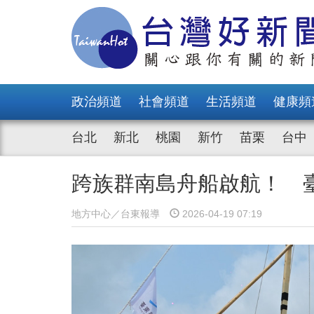
政治頻道
社會頻道
生活頻道
健康頻
台北
新北
桃園
新竹
苗栗
台中
跨族群南島舟船啟航！ 
地方中心／台東報導
2026-04-19 07:19