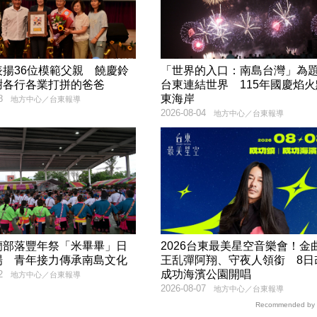
表揚36位模範父親 饒慶鈴
「世界的入口：南島台灣」為
謝各行各業打拼的爸爸
台東連結世界 115年國慶焰
東海岸
8
地方中心／台東報導
2026-08-04
地方中心／台東報導
蘭部落豐年祭「米畢畢」日
2026台東最美星空音樂會！金
場 青年接力傳承南島文化
王乱彈阿翔、守夜人領銜 8日
成功海濱公園開唱
2
地方中心／台東報導
2026-08-07
地方中心／台東報導
Recommended by