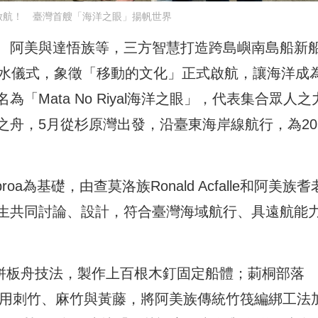
啟航！ 臺灣首艘「海洋之眼」揚帆世界
、阿美與達悟族等，三方智慧打造跨島嶼南島船新
下水儀式，象徵「移動的文化」正式啟航，讓海洋成
Mata No Riyal海洋之眼」，代表集合眾人之
舟，5月從杉原灣出發，沿臺東海岸線航行，為20
oa為基礎，由查莫洛族Ronald Acfalle和阿美族耆
謝福生共同討論、設計，符合臺灣海域航行、具遠航能
la拼板舟技法，製作上百根木釘固定船體；莿桐部落
劉裕義則利用刺竹、麻竹與黃藤，將阿美族傳統竹筏編綁工法