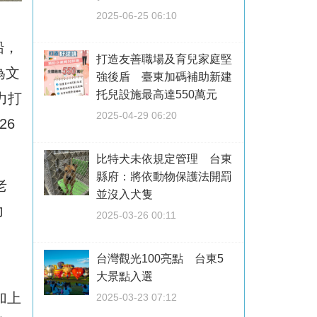
2025-06-25 06:10
船，
打造友善職場及育兒家庭堅
為文
強後盾 臺東加碼補助新建
托兒設施最高達550萬元
力打
2025-04-29 06:20
26
比特犬未依規定管理 台東
縣府：將依動物保護法開罰
老
並沒入犬隻
力
2025-03-26 00:11
台灣觀光100亮點 台東5
大景點入選
加上
2025-03-23 07:12