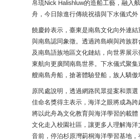
帛琉Nick Halishluw的造船工
舟，今日除進行傳統祝禱與下水儀式外
饒慶鈴表示，臺東是南島文化向外連結
與南島認同象徵。透過跨島嶼與跨族群
及南島語族地區文化鏈結，向世界展示
東航向更廣闊南島世界。下水儀式聚集
艘南島舟船，搶著體驗登船，族人驕傲
原民處說明，透過網路民眾提案和票選，最終
佳命名獎得主表示，海洋之眼將成為跨
將以此舟為文化教育與海洋學習的載體
文化走入校園社區，讓更多人理解海洋文明智
音前，停泊杉原灣莿桐海洋學習基地，