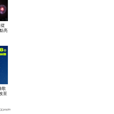
題從
火點亮
曲歌
改至