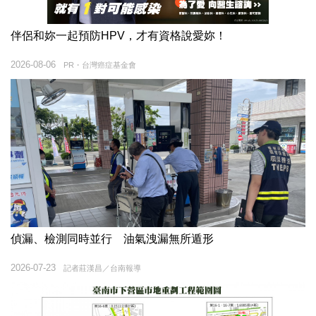
伴侶和妳一起預防HPV，才有資格說愛妳！
2026-08-06
PR・台灣癌症基金會
偵漏、檢測同時並行 油氣洩漏無所遁形
2026-07-23
記者莊漢昌／台南報導