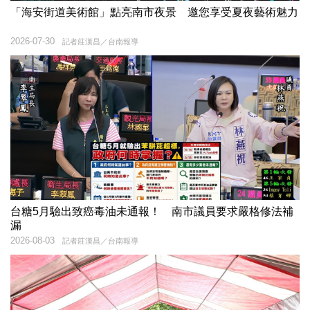
「海安街道美術館」點亮南市夜景 邀您享受夏夜藝術魅力
2026-07-30
記者莊漢昌／台南報導
台糖5月驗出致癌毒油未通報！ 南市議員要求嚴格修法補
漏
2026-08-03
記者莊漢昌／台南報導