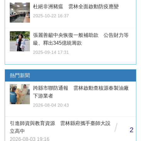
杜絕非洲豬瘟 雲林全面啟動防疫應變
2025-10-22 16:37
張麗善籲中央恢復一般補助款 公告財力等
級、釋出345億統籌款
2025-09-14 17:31
熱門新聞
跨縣市聯防通報 雲林啟動查核源春製油廠
下游業者
2026-08-04 20:43
引進師資與教育資源 雲林縣府攜手臺師大設
/
2
立高中
2026-08-03 19:16