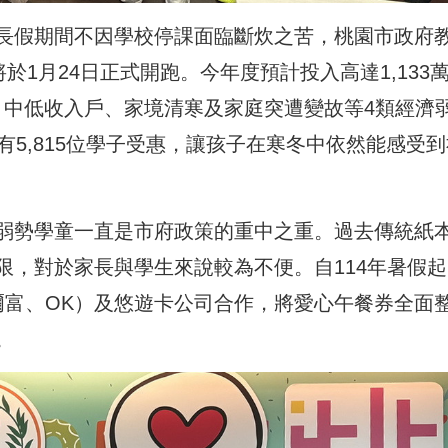
長假期間不因學校停課面臨斷炊之苦，桃園市政府
於1月24日正式開跑。今年度預計投入高達1,133
戶、中低收入戶、家境清寒及家庭突遭變故等4類經濟
有5,815位學子受惠，讓孩子在寒冬中依然能感受到
弱勢學童一直是市府政策的重中之重。過去傳統紙
限，對於家長與學生來說較為不便。自114年暑假起
爾富、OK）及悠遊卡公司合作，將愛心午餐券全面
。