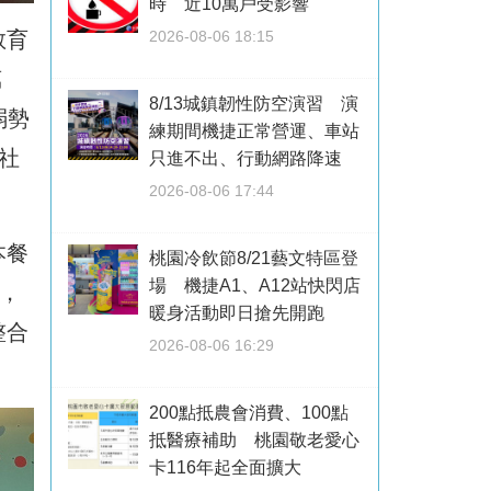
時 近10萬戶受影響
教育
2026-08-06 18:15
萬
8/13城鎮韌性防空演習 演
弱勢
練期間機捷正常營運、車站
社
只進不出、行動網路降速
2026-08-06 17:44
本餐
桃園冷飲節8/21藝文特區登
場 機捷A1、A12站快閃店
，
暖身活動即日搶先開跑
整合
2026-08-06 16:29
200點抵農會消費、100點
抵醫療補助 桃園敬老愛心
卡116年起全面擴大