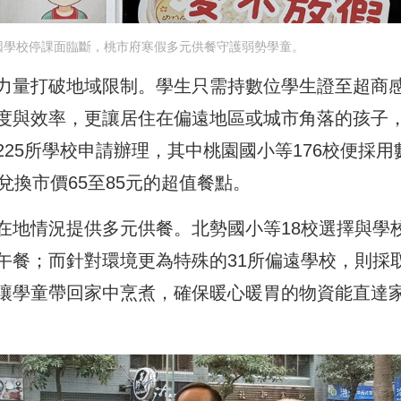
因學校停課面臨斷，桃市府寒假多元供餐守護弱勢學童。
力量打破地域限制。學生只需持數位學生證至超商
度與效率，更讓居住在偏遠地區或城市角落的孩子
25所學校申請辦理，其中桃園國小等176校便採用
兌換市價65至85元的超值餐點。
在地情況提供多元供餐。北勢國小等18校選擇與學
午餐；而針對環境更為特殊的31所偏遠學校，則採
讓學童帶回家中烹煮，確保暖心暖胃的物資能直達