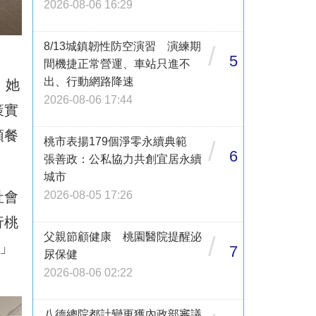
2026-08-06 16:29
8/13城鎮韌性防空演習 演練期
/
5
間機捷正常營運、車站只進不
出、行動網路降速
。她
2026-08-06 17:44
策實
領餐
桃市表揚179個淨零永續典範
/
6
張善政：公私協力共創宜居永續
城市
社會
2026-08-05 17:26
行桃
父親節顧健康 桃園醫院提醒泌
/
戶」
7
尿保健
2026-08-06 02:22
八德總院都計變更獲內政部審議