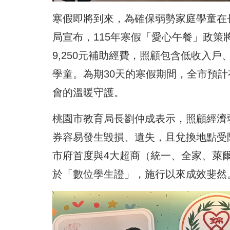
寒假即將到來，為確保弱勢家庭學童在
局宣布，115年寒假「愛心午餐」政策將
9,250元補助經費，照顧包含低收入
學童。為期30天的寒假期間，全市預計
會的溫暖守護。
桃園市教育局長劉仲成表示，照顧經濟
券容易發生毀損、遺失，且兌換地點受
市府首度與4大超商（統一、全家、萊
於「數位學生證」，施行以來成效斐然