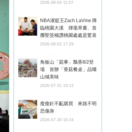
2026-08-04 11:07
NBA灌籃王Zach LaVine 降
臨桃園大溪 揮毫草書、首
擲聖筊稱讚桃園處處是驚喜
2026-08-02 17:29
角板山「菇事」飄香8/2登
場 首辦「香菇餐桌」品嚐
山城美味
2026-07-31 19:12
瘦瘦針不亂購買 來路不明
恐傷身
2026-07-30 16:24