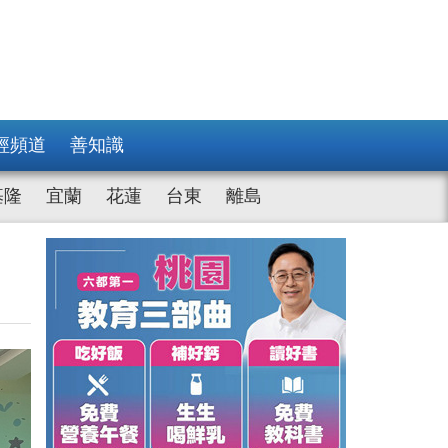
經頻道
善知識
基隆
宜蘭
花蓮
台東
離島