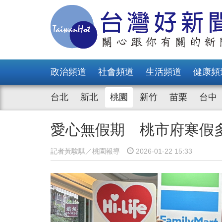
政治頻道
社會頻道
生活頻道
健康頻
台北
新北
桃園
新竹
苗栗
台中
愛心無假期 桃市府寒假
記者黃駿騏／桃園報導
2026-01-22 15:33