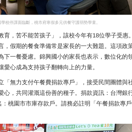
因學校停課面臨斷，桃市府寒假多元供餐守護弱勢學童。
教育，苦不能苦孩子」，該校今年有18位學子受惠
言，假期的餐食準備常是家長的一大難題。這項政
為下一餐憂慮。錦興國小的家長也表示，數位化的
讓愛心成為支持孩子翻轉向上的力量。
立「無力支付午餐費捐款專戶」，接受民間團體與
愛心，共同灌溉這份善的種子。捐款資訊：台灣銀
-1，戶名：桃園市市庫存款戶。請務必註明「午餐捐款專