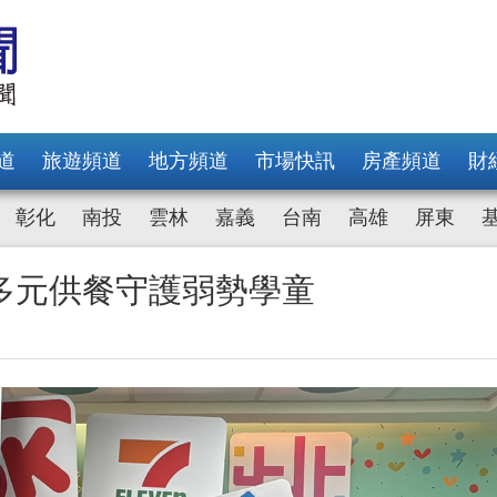
道
旅遊頻道
地方頻道
市場快訊
房產頻道
財
彰化
南投
雲林
嘉義
台南
高雄
屏東
多元供餐守護弱勢學童