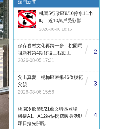
熱門新聞
桃園5行政區8/10停水11小
時 近10萬戶受影響
2026-08-06 18:15
保存眷村文化再跨一步 桃園馬
/
2
祖新村第4期修復工程動工
2026-08-05 17:31
父出真愛 楊梅區表揚46位模範
/
3
父親
2026-08-06 15:56
桃園冷飲節8/21藝文特區登場
/
4
機捷A1、A12站快閃店暖身活動
即日搶先開跑