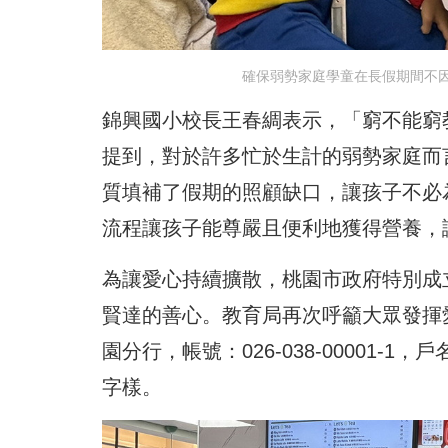
確保弱勢家庭學童在長假期間不
錦興國小校長王春綢表示，「窮不能窮
提到，對於許多忙於生計的弱勢家庭而
質填補了假期的照顧缺口，讓孩子不必
流程讓孩子能尊嚴且便利地獲得營養，
為讓愛心持續擴散，桃園市政府特別成
賢達的善心。教育局再次呼籲大眾發揮
園分行，帳號：026-038-00001
字樣。