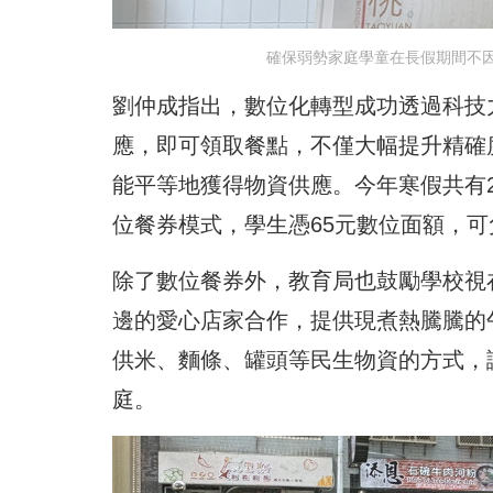
確保弱勢家庭學童在長假期間不
劉仲成指出，數位化轉型成功透過科技
應，即可領取餐點，不僅大幅提升精確
能平等地獲得物資供應。今年寒假共有2
位餐券模式，學生憑65元數位面額，可
除了數位餐券外，教育局也鼓勵學校視
邊的愛心店家合作，提供現煮熱騰騰的
供米、麵條、罐頭等民生物資的方式，
庭。