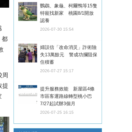
鸚鵡、象龜、柯爾鴨等15隻
特寵找新家 桃園8/1開放
認養
感
2026-07-30 15:54
，都
婦誤信「改命消災」詐術險
數
失13萬餘元 警成功攔阻保
住積蓄
2026-07-27 15:17
校周
取提
提升服務效能 新屋區4條
家
市區客運路線轉型桃小巴
7/27起試辦3個月
2026-07-25 16:15