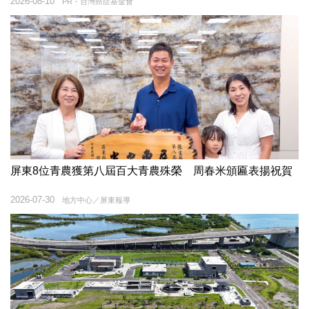
2026-08-10
PR・台灣癌症基金會
屏東8位青農獲第八屆百大青農殊榮 周春米頒匾表揚祝賀
2026-07-30
地方中心／屏東報導