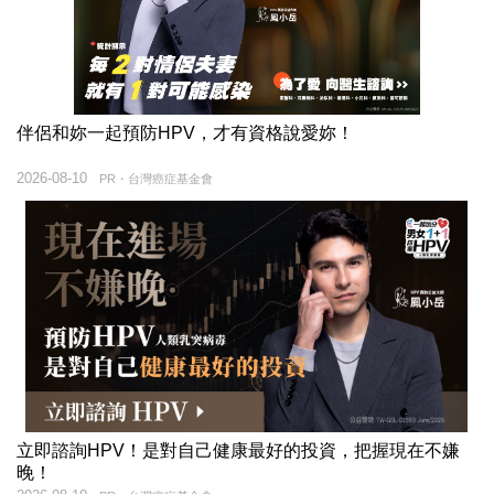
伴侶和妳一起預防HPV，才有資格說愛妳！
2026-08-10
PR・台灣癌症基金會
立即諮詢HPV！是對自己健康最好的投資，把握現在不嫌
晚！