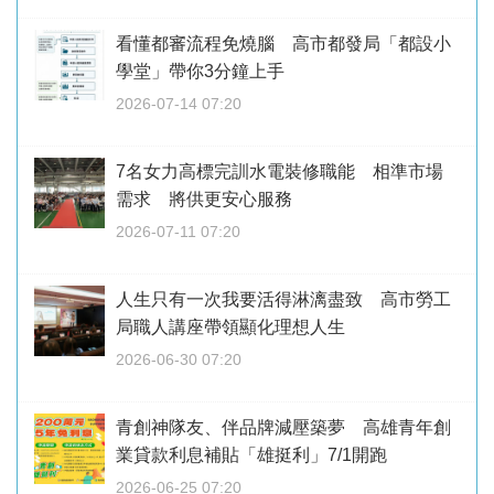
看懂都審流程免燒腦 高市都發局「都設小
學堂」帶你3分鐘上手
2026-07-14 07:20
7名女力高標完訓水電裝修職能 相準市場
需求 將供更安心服務
2026-07-11 07:20
人生只有一次我要活得淋漓盡致 高市勞工
局職人講座帶領顯化理想人生
2026-06-30 07:20
青創神隊友、伴品牌減壓築夢 高雄青年創
業貸款利息補貼「雄挺利」7/1開跑
2026-06-25 07:20