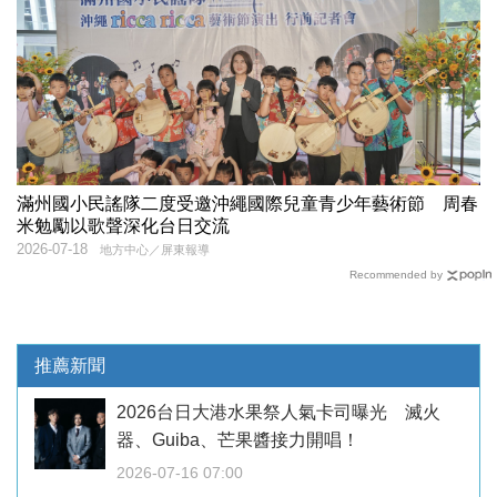
滿州國小民謠隊二度受邀沖繩國際兒童青少年藝術節 周春
米勉勵以歌聲深化台日交流
2026-07-18
地方中心／屏東報導
Recommended by
推薦新聞
2026台日大港水果祭人氣卡司曝光 滅火
器、Guiba、芒果醬接力開唱！
2026-07-16 07:00