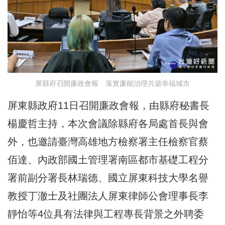
屏縣府召開廉政會報 落實廉能治理共築幸福城市
屏東縣政府11日召開廉政會報，由縣府秘書長
楊慶哲主持，本次會議除縣府各局處首長與會
外，也邀請臺灣高雄地方檢察署主任檢察官蔡
佰達、內政部國土管理署南區都市基礎工程分
署前副分署長林瑞德、國立屏東科技大學名譽
教授丁澈士及社團法人屏東律師公會理事長李
靜怡等4位具有法律與工程專長背景之外聘委