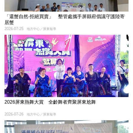
「還蟹自然-拒絕買賣」 墾管處攜手屏縣府倡議守護陸寄
居蟹
2026-07-25
地方中心／屏東報導
2026屏東熱舞大賞 全齡舞者齊聚屏東尬舞
2026-07-26
地方中心／屏東報導