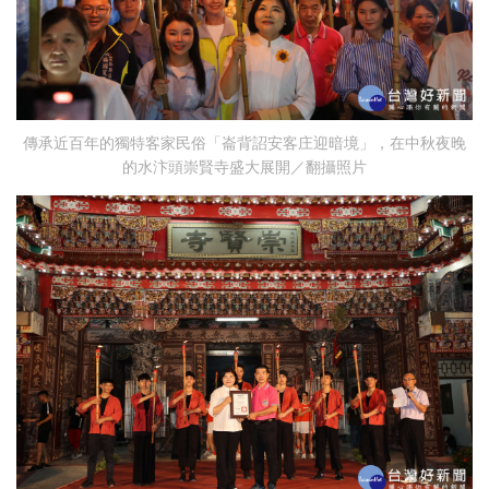
傳承近百年的獨特客家民俗「崙背詔安客庄迎暗境」，在中秋夜晚
的水汴頭崇賢寺盛大展開／翻攝照片