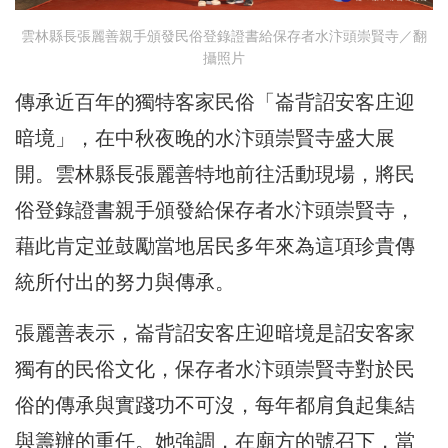
雲林縣長張麗善親手頒發民俗登錄證書給保存者水汴頭崇賢寺／翻
攝照片
傳承近百年的獨特客家民俗「崙背詔安客庄迎
暗境」，在中秋夜晚的水汴頭崇賢寺盛大展
開。雲林縣長張麗善特地前往活動現場，將民
俗登錄證書親手頒發給保存者水汴頭崇賢寺，
藉此肯定並鼓勵當地居民多年來為這項珍貴傳
統所付出的努力與傳承。
張麗善表示，崙背詔安客庄迎暗境是詔安客家
獨有的民俗文化，保存者水汴頭崇賢寺對於民
俗的傳承與實踐功不可沒，每年都肩負起集結
與籌辦的重任。她強調，在廟方的號召下，當