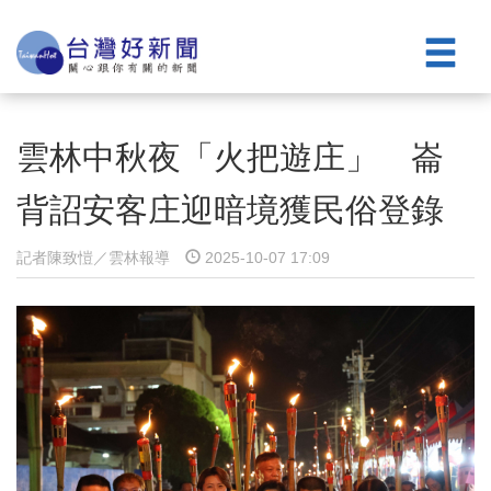
雲林中秋夜「火把遊庄」 崙
背詔安客庄迎暗境獲民俗登錄
記者陳致愷／雲林報導
2025-10-07 17:09