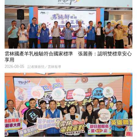
雲林國產羊乳檢驗符合國家標準 張麗善：認明雙標章安心
享用
2026-08-05
記者陳致愷／雲林報導