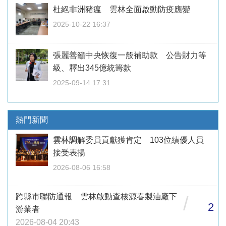
杜絕非洲豬瘟 雲林全面啟動防疫應變
2025-10-22 16:37
張麗善籲中央恢復一般補助款 公告財力等
級、釋出345億統籌款
2025-09-14 17:31
熱門新聞
雲林調解委員貢獻獲肯定 103位績優人員
接受表揚
2026-08-06 16:58
跨縣市聯防通報 雲林啟動查核源春製油廠下
/
2
游業者
2026-08-04 20:43