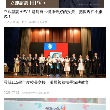
立即諮詢HPV！是對自己健康最好的投資，把握現在不嫌
晚！
2026-08-07
PR・台灣癌症基金會
雲縣115學年度校長交接 張麗善勉攜手深耕教育
2026-07-31
記者陳致愷／雲林報導