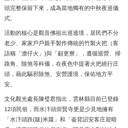
頭完整保留下來，成為當地獨有的中秋夜巡儀
式。
活動的核心是觀音佛祖出巡遶境，居民們不分
老少、家家戶戶親手製作傳統的竹製火把（客
語稱「澹仔火」)與「顧更寮」，遵循巡營、掃
路角、除煞等科儀，在夜色中提著火把繞行庄
頭，藉此驅邪除煞、安營護境，保佑地方平
安。
文化觀光處長陳璧君指出，雲林縣目前已登錄
12項民俗，而水汴頭崇賢寺更是少見地擁有
「水汴頭跌(跋)米籮」和「崙背詔安客庄迎暗