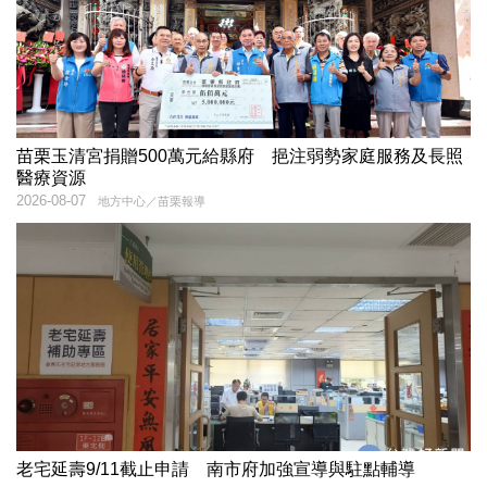
苗栗玉清宮捐贈500萬元給縣府 挹注弱勢家庭服務及長照
醫療資源
2026-08-07
地方中心／苗栗報導
老宅延壽9/11截止申請 南市府加強宣導與駐點輔導