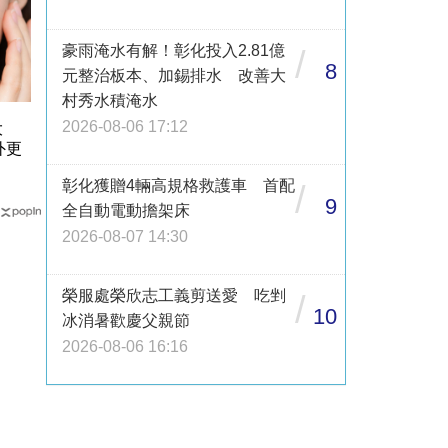
豪雨淹水有解！彰化投入2.81億
/
8
元整治板本、加錫排水 改善大
村秀水積淹水
2026-08-06 17:12
大
外更
彰化獲贈4輛高規格救護車 首配
/
9
全自動電動擔架床
2026-08-07 14:30
榮服處榮欣志工義剪送愛 吃剉
/
10
冰消暑歡慶父親節
2026-08-06 16:16