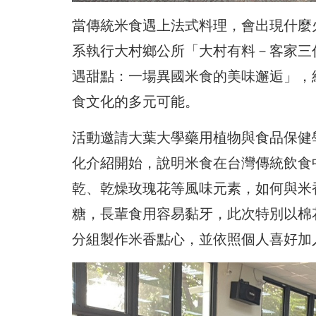
當傳統米食遇上法式料理，會出現什麼
系執行大村鄉公所「大村有料－客家三
遇甜點：一場異國米食的美味邂逅」，
食文化的多元可能。
活動邀請大葉大學藥用植物與食品保健
化介紹開始，說明米食在台灣傳統飲食
乾、乾燥玫瑰花等風味元素，如何與米
糖，長輩食用容易黏牙，此次特別以棉
分組製作米香點心，並依照個人喜好加