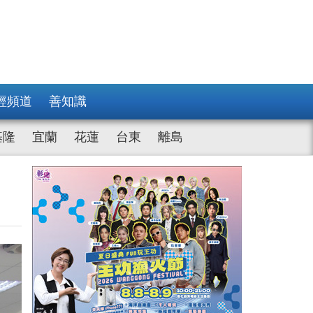
經頻道
善知識
基隆
宜蘭
花蓮
台東
離島