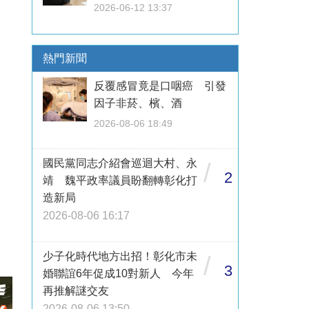
2026-06-12 13:37
熱門新聞
反覆感冒竟是口咽癌 引發
因子非菸、檳、酒
2026-08-06 18:49
國民黨同志介紹會巡迴大村、永
/
2
靖 魏平政率議員盼翻轉彰化打
造新局
2026-08-06 16:17
少子化時代地方出招！彰化市未
/
3
婚聯誼6年促成10對新人 今年
再推解謎交友
2026-08-06 13:50