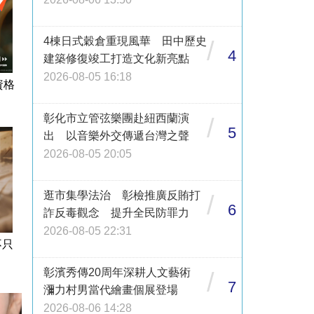
4棟日式穀倉重現風華 田中歷史
/
4
建築修復竣工打造文化新亮點
2026-08-05 16:18
資格
彰化市立管弦樂團赴紐西蘭演
/
5
出 以音樂外交傳遞台灣之聲
2026-08-05 20:05
逛市集學法治 彰檢推廣反賄打
/
6
詐反毒觀念 提升全民防罪力
2026-08-05 22:31
不只
彰濱秀傳20周年深耕人文藝術
/
7
瀰力村男當代繪畫個展登場
2026-08-06 14:28