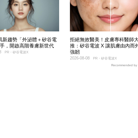
美肌新趨勢「外泌體＋矽谷電
拒絕無效醫美！皮膚專科醫師
聯手，開啟高階養膚新世代
推：矽谷電波 X 讓肌膚由內而
強韌
8
PR・矽谷電波X
2026-08-08
PR・矽谷電波X
Recommended by