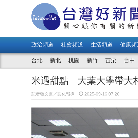
政治頻道
社會頻道
生活頻道
健康頻
台北
新北
桃園
新竹
苗栗
台中
米遇甜點 大葉大學帶大
記者張文熹／彰化報導
2025-09-16 07:20