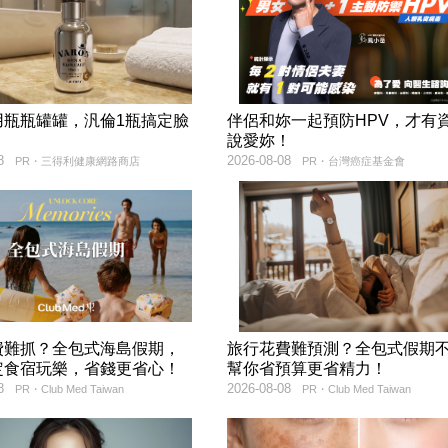
用瓶瓶罐罐，汎倫1瓶搞定臉
伴侶和妳一起預防HPV，才有
！
說愛妳！
8
2026-08-08
PR・三得利健康網路商店
PR・台灣癌症基金會
費難抓？全包式海島假期，
旅行花費難預測？全包式假期
定食宿玩樂，省錢更省心！
幫你省預算更省精力！
8
2026-08-08
PR・Club Med Taiwan
PR・Club Med Taiwan