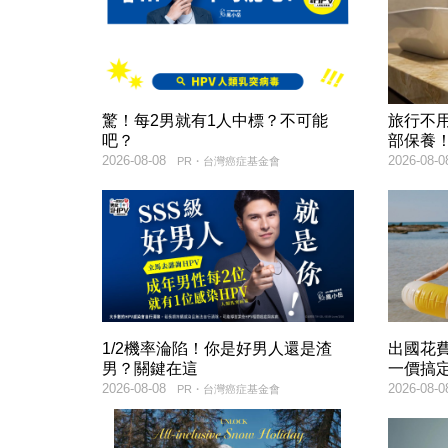
驚！每2男就有1人中標？不可能
旅行不
吧？
部保養
2026-08-08
2026-08-0
PR・台灣癌症基金會
1/2機率淪陷！你是好男人還是渣
出國花
男？關鍵在這
一價搞
2026-08-08
2026-08-0
PR・台灣癌症基金會