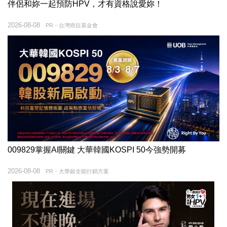
伴侶和妳一起預防HPV，才有資格說愛妳！
2026-08-08
PR・台灣癌症基金會
009829掌握AI關鍵 大華韓國KOSPI 50今強勢開募
2026-08-08
PR・大華銀全能行銷方案