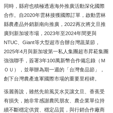
同時，縣府也積極透過海外推廣活動深化國際
合作。自2020年雲林接獲國際訂單，啟動雲林
縣農產品外銷新南向推廣，2022再次將文旦推
廣到新加坡市場，2023年至2024年間更與
NTUC、Giant等大型超市合辦台灣蔬菜節，
2025年4月與新加坡第一私人集團超市昇菘集團
強強聯手，簽署3年100萬新幣合作備忘錄（Ｍ
ＯＵ），並舉辦為期一週的「台灣食品節」，
創下台灣農產進軍國際市場的重要里程碑。
張麗善說，雖然先前風災水災讓文旦、香蕉受
有損失，她非常感謝農民朋友、農企業單位持
續不斷穩定供貨、穩定品質，與行銷合作廠商