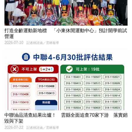
打造全齡運動新地標 「小東休閒運動中心」預計開學前試
營運
2026-07-10
記者林詩涵／雲林報導
中聯油品清查結果出爐！ 雲縣全面追查70家下游 落實銷
毀與下架
2026-07-22
記者林詩涵／雲林報導