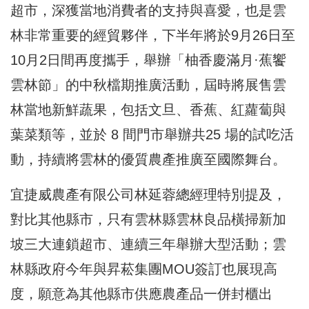
超市，深獲當地消費者的支持與喜愛，也是雲
林非常重要的經貿夥伴，下半年將於9月26日至
10月2日間再度攜手，舉辦「柚香慶滿月·蕉饗
雲林節」的中秋檔期推廣活動，屆時將展售雲
林當地新鮮蔬果，包括文旦、香蕉、紅蘿蔔與
葉菜類等，並於 8 間門市舉辦共25 場的試吃活
動，持續將雲林的優質農產推廣至國際舞台。
宜捷威農產有限公司林延蓉總經理特別提及，
對比其他縣市，只有雲林縣雲林良品橫掃新加
坡三大連鎖超市、連續三年舉辦大型活動；雲
林縣政府今年與昇菘集團MOU簽訂也展現高
度，願意為其他縣市供應農產品一併封櫃出