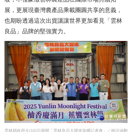
展，更展現臺灣農產品乘載團圓共享的意義，
也期盼透過這次出貨讓讓世界更加看見「雲林
良品」品牌的堅強實力。
雲林縣政府今(10)日舉辦「雲林良品大躍進裝櫃記者會」／林詩涵翻