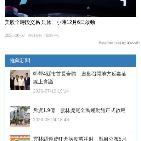
美股全時段交易 只休一小時12月6日啟動
2026-08-07
理財周刊／新聞中心
Recommended by
推薦新聞
藍營4縣市首長合體 邀集召開地方反毒油
線上會議
2026-07-19 19:14
斥資1.9億 雲林虎尾全民運動館正式啟用
2026-05-24 18:43
雲林縣免費狂犬病疫苗注射 縣府公布5月