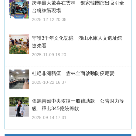
跨年最大驚喜在雲林 獨家韓團演出吸引全
台粉絲衝現場
2025-12-12 20:08
守護3千年文化記憶 湖山水庫人文遺址館
搶先看
2025-11-09 18:20
杜絕非洲豬瘟 雲林全面啟動防疫應變
2025-10-22 16:37
張麗善籲中央恢復一般補助款 公告財力等
級、釋出345億統籌款
2025-09-14 17:31