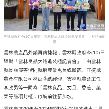
雲林縣政府今(10)日舉辦「雲林良品大躍進裝櫃記者會」／林詩涵翻
攝
雲林農產品外銷再傳捷報，雲林縣政府今(10)日
舉辦「雲林良品大躍進裝櫃記者會」，由雲林
縣長張麗善偕同縣府農業處長魏勝德、宜捷威
農產有限公司林延蓉總經理、雲林縣農會主任
李政男等一同為「雲林良品」文旦、香蕉、葉
菜等品項封櫃，啟航前往新加坡。
雲林自2020年至2024年間於新加坡的總出口量