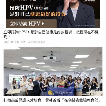
立即諮詢HPV！是對自己健康最好的投資，把握現在不嫌
晚！
2026-08-08
PR・台灣癌症基金會
扎根高齡照護人才培育 雲林首辦「在宅醫療體驗教育營」