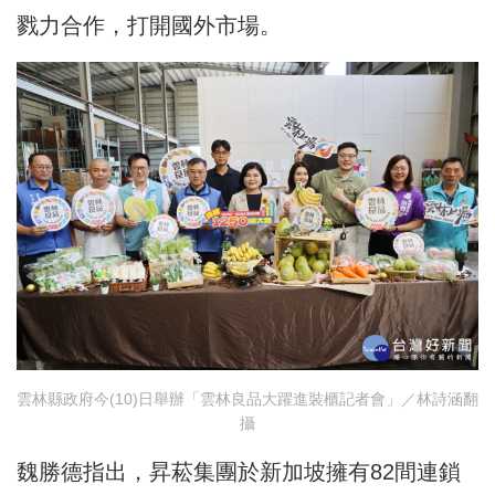
戮力合作，打開國外市場。
雲林縣政府今(10)日舉辦「雲林良品大躍進裝櫃記者會」／林詩涵翻
攝
魏勝德指出，昇菘集團於新加坡擁有82間連鎖