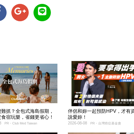
費難抓？全包式海島假期，
伴侶和妳一起預防HPV，才有
定食宿玩樂，省錢更省心！
說愛妳！
8
2026-08-08
PR・Club Med Taiwan
PR・台灣癌症基金會