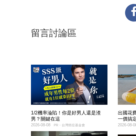
留言討論區
1/2機率淪陷！你是好男人還是渣
出國花
男？關鍵在這
一價搞
2026-08-08
2026-08-0
PR・台灣癌症基金會