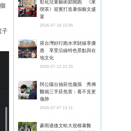
彰化兒童藝術節開跑 《來
個
喫茶》迎賓打造暑假藝文盛
宴
2026-07-18 15:05
電子
搭台灣好行跑水求財線享優
惠 享受沿線特色景點與在
地文化
2026-07-13 22:25
阿公陽台抽菸也傷孫 秀傳
醫揭三手菸危害：看不見更
傷肺
2026-07-07 15:11
豪雨過後文蛤大規模暴斃