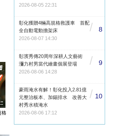
2026-08-05 22:31
彰化獲贈4輛高規格救護車 首配
/
8
全自動電動擔架床
2026-08-07 14:30
彰濱秀傳20周年深耕人文藝術
/
9
瀰力村男當代繪畫個展登場
2026-08-06 14:28
豪雨淹水有解！彰化投入2.81億
/
10
元整治板本、加錫排水 改善大
村秀水積淹水
2026-08-06 17:12
資格