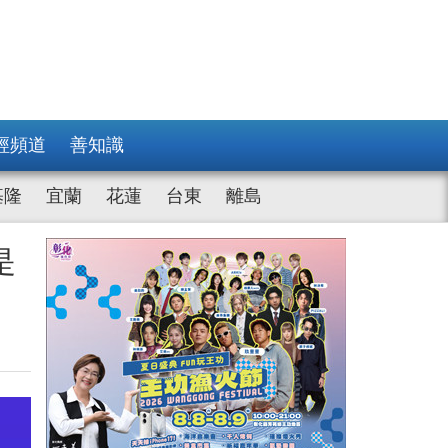
經頻道
善知識
基隆
宜蘭
花蓮
台東
離島
是