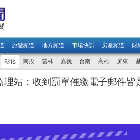
道
旅遊頻道
地方頻道
市場快訊
房產頻道
財
彰化
南投
雲林
嘉義
台南
高雄
屏東
監理站：收到罰單催繳電子郵件皆