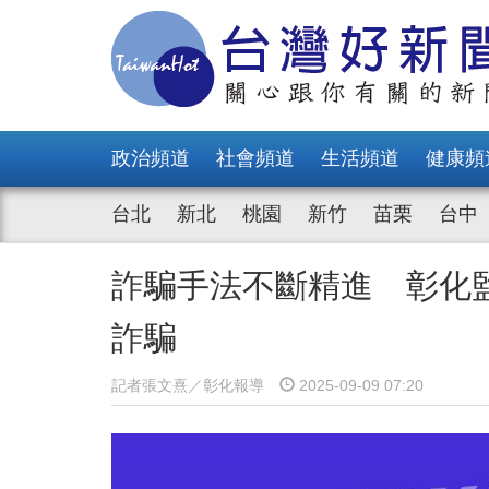
政治頻道
社會頻道
生活頻道
健康頻
台北
新北
桃園
新竹
苗栗
台中
詐騙手法不斷精進 彰化
詐騙
記者張文熹／彰化報導
2025-09-09 07:20