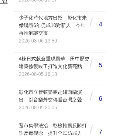
式查
少子化時代地方出招！彰化市未
/
4
婚聯誼6年促成10對新人 今年
再推解謎交友
2026-08-06 13:50
4棟日式穀倉重現風華 田中歷史
/
5
建築修復竣工打造文化新亮點
2026-08-05 16:18
彰化市立管弦樂團赴紐西蘭演
/
6
出 以音樂外交傳遞台灣之聲
2026-08-05 20:05
逛市集學法治 彰檢推廣反賄打
/
7
詐反毒觀念 提升全民防罪力