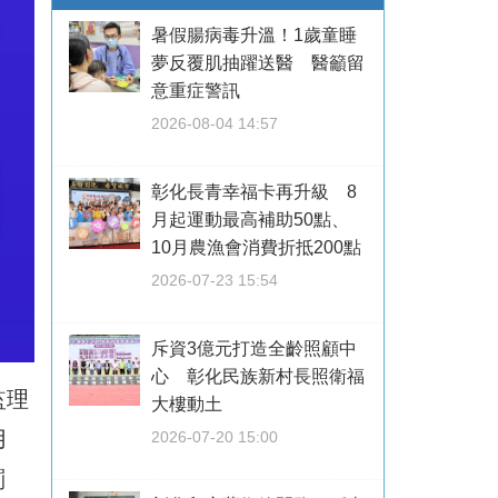
暑假腸病毒升溫！1歲童睡
夢反覆肌抽躍送醫 醫籲留
意重症警訊
2026-08-04 14:57
彰化長青幸福卡再升級 8
月起運動最高補助50點、
10月農漁會消費折抵200點
2026-07-23 15:54
斥資3億元打造全齡照顧中
心 彰化民族新村長照衛福
監理
大樓動土
用
2026-07-20 15:00
罰