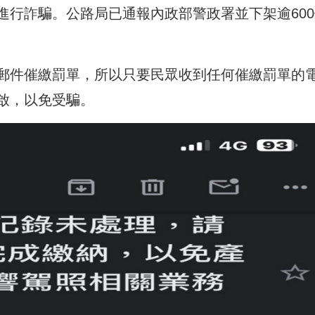
進行詐騙。公路局已通報內政部警政署並下架逾600
郵件催繳罰單，所以只要民眾收到任何催繳罰單的
啟，以免受騙。