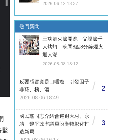
2026-06-12 13:37
熱門新聞
王功漁火節開跑！父親節千
人烤蚵 晚間8點8分鐘煙火
迎人潮
2026-08-08 13:12
反覆感冒竟是口咽癌 引發因子
/
2
非菸、檳、酒
2026-08-06 18:49
國民黨同志介紹會巡迴大村、永
/
網
3
靖 魏平政率議員盼翻轉彰化打
各監
造新局
2026-08-06 16:17