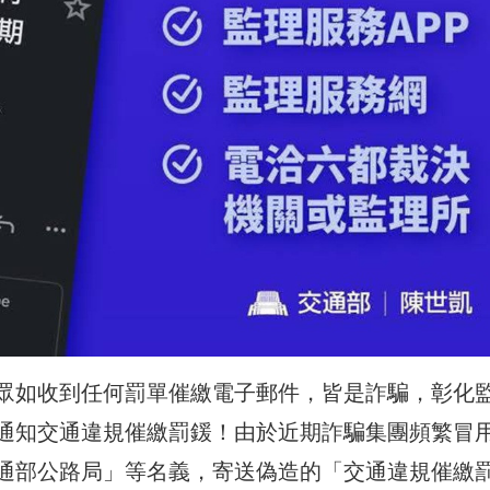
眾如收到任何罰單催繳電子郵件，皆是詐騙，彰化
通知交通違規催繳罰鍰！由於近期詐騙集團頻繁冒
通部公路局」等名義，寄送偽造的「交通違規催繳