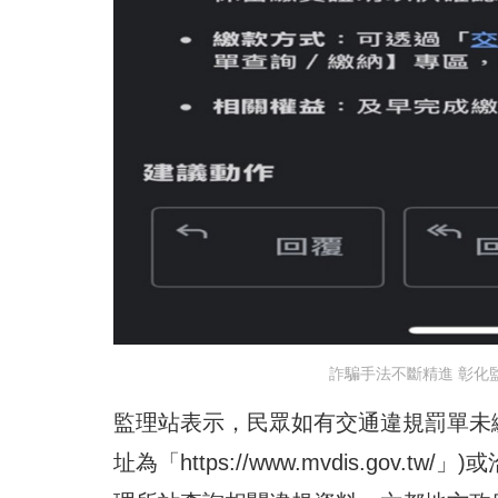
詐騙手法不斷精進 彰化
監理站表示，民眾如有交通違規罰單未繳
址為「
https://www.mvdis.gov.tw/
」)或