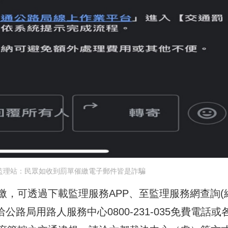
監理站：民眾如收到罰單催繳電子郵件皆是詐騙
，可透過下載監理服務APP、至監理服務網查詢(
洽公路局用路人服務中心0800-231-035免費電話或