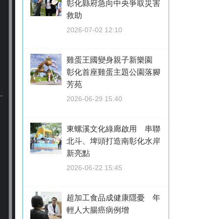
彰化縣府急向中央爭取災害
救助
2026-07-02 12:10
雞蛋王國變身親子新樂園
彰化首座雞蛋主題公園落腳
芳苑
2026-06-29 15:40
東螺溪文化綠廊啟用 串聯
北斗、埤頭打造南彰化水岸
新亮點
2026-06-22 15:45
超加工食品成健康隱憂 年
輕人大腸癌病例增