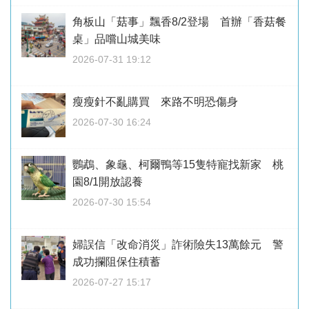
角板山「菇事」飄香8/2登場 首辦「香菇餐
桌」品嚐山城美味
2026-07-31 19:12
瘦瘦針不亂購買 來路不明恐傷身
2026-07-30 16:24
鸚鵡、象龜、柯爾鴨等15隻特寵找新家 桃
園8/1開放認養
2026-07-30 15:54
婦誤信「改命消災」詐術險失13萬餘元 警
成功攔阻保住積蓄
2026-07-27 15:17