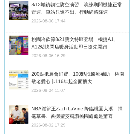
8/13城鎮韌性防空演習 演練期間機捷正常
營運、車站只進不出、行動網路降速
2026-08-06 17:44
桃園冷飲節8/21藝文特區登場 機捷A1、
A12站快閃店暖身活動即日搶先開跑
2026-08-06 16:29
200點抵農會消費、100點抵醫療補助 桃園
敬老愛心卡116年起全面擴大
2026-08-04 11:07
NBA灌籃王Zach LaVine 降臨桃園大溪 揮
毫草書、首擲聖筊稱讚桃園處處是驚喜
2026-08-02 17:29