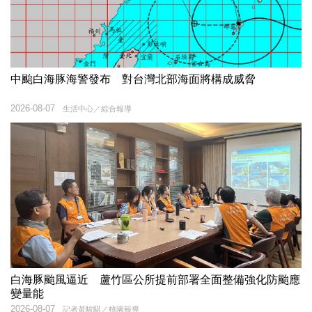
中颱白海豚海警發布 對台灣北部海面將構成威脅
2026-08-07
生活中心／綜合報導
白海豚颱風逼近 蘆竹區公所提前部署全面整備強化防颱應
變量能
2026-08-07
記者黃駿騏／桃園報導