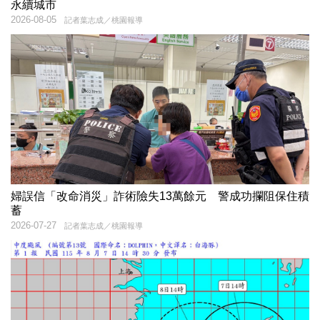
永續城市
2026-08-05
記者葉志成／桃園報導
婦誤信「改命消災」詐術險失13萬餘元 警成功攔阻保住積
蓄
2026-07-27
記者葉志成／桃園報導