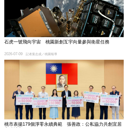
石虎一號飛向宇宙 桃園新創互宇向量參與衛星任務
2026-07-09
記者葉志成／桃園報導
桃市表揚179個淨零永續典範 張善政：公私協力共創宜居