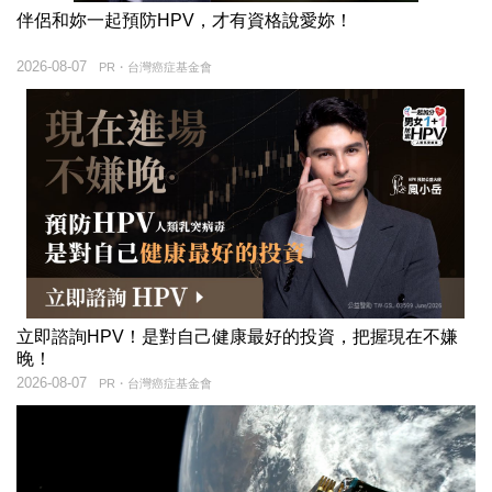
伴侶和妳一起預防HPV，才有資格說愛妳！
2026-08-07
PR・台灣癌症基金會
立即諮詢HPV！是對自己健康最好的投資，把握現在不嫌
晚！
2026-08-07
PR・台灣癌症基金會