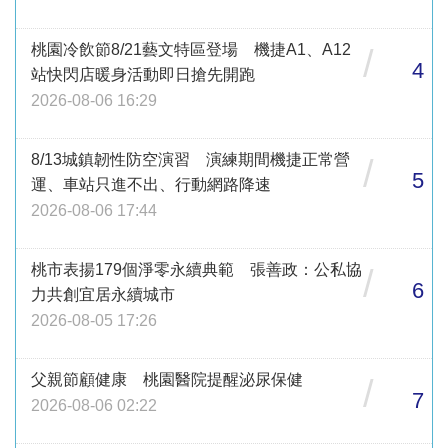
桃園冷飲節8/21藝文特區登場 機捷A1、A12
/
4
站快閃店暖身活動即日搶先開跑
2026-08-06 16:29
8/13城鎮韌性防空演習 演練期間機捷正常營
/
5
運、車站只進不出、行動網路降速
2026-08-06 17:44
桃市表揚179個淨零永續典範 張善政：公私協
/
6
力共創宜居永續城市
2026-08-05 17:26
父親節顧健康 桃園醫院提醒泌尿保健
/
7
2026-08-06 02:22