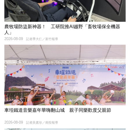
農牧場防盜新神器！ 工研院推AI越野「畜牧場保全機器
人」
2026-08-09
記者季大仁／新竹報導
車埕鐵道音樂嘉年華嗨翻山城 親子同樂歡度父親節
2026-08-09
記者吳素珍／南投報導