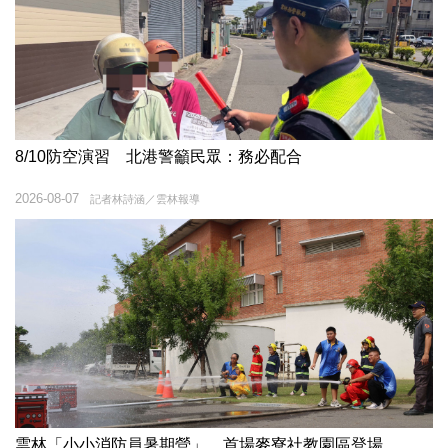
8/10防空演習 北港警籲民眾：務必配合
2026-08-07
記者林詩涵／雲林報導
雲林「小小消防員暑期營」 首場麥寮社教園區登場