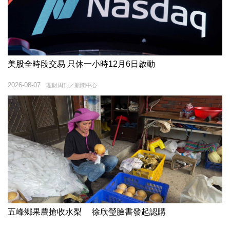
美股全時段交易 只休一小時12月6日啟動
2026-08-07
理財周刊／新聞中心
五峰鄉果農搶收水梨 徐欣瑩臉書發起認購