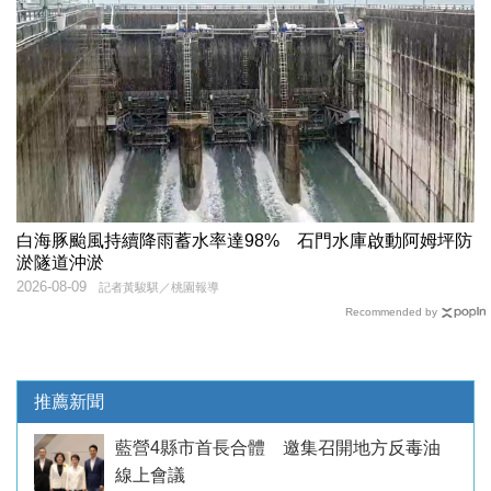
白海豚颱風持續降雨蓄水率達98% 石門水庫啟動阿姆坪防
淤隧道沖淤
2026-08-09
記者黃駿騏／桃園報導
Recommended by
推薦新聞
藍營4縣市首長合體 邀集召開地方反毒油
線上會議