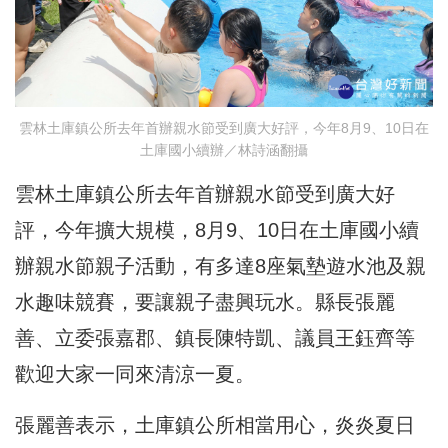
雲林土庫鎮公所去年首辦親水節受到廣大好評，今年8月9、10日在
土庫國小續辦／林詩涵翻攝
雲林土庫鎮公所去年首辦親水節受到廣大好
評，今年擴大規模，8月9、10日在土庫國小續
辦親水節親子活動，有多達8座氣墊遊水池及親
水趣味競賽，要讓親子盡興玩水。縣長張麗
善、立委張嘉郡、鎮長陳特凱、議員王鈺齊等
歡迎大家一同來清涼一夏。
張麗善表示，土庫鎮公所相當用心，炎炎夏日