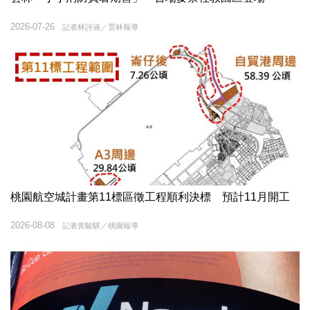
2026-07-26
記者林詩涵／雲林報導
桃園航空城計畫第11標區徵工程順利決標 預計11月開工
2026-08-08
記者黃駿騏／桃園報導