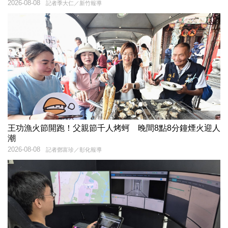
2026-08-08
記者季大仁／新竹報導
王功漁火節開跑！父親節千人烤蚵 晚間8點8分鐘煙火迎人
潮
2026-08-08
記者鄧富珍／彰化報導