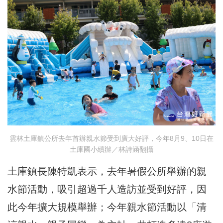
雲林土庫鎮公所去年首辦親水節受到廣大好評，今年8月9、10日在
土庫國小續辦／林詩涵翻攝
土庫鎮長陳特凱表示，去年暑假公所舉辦的親
水節活動，吸引超過千人造訪並受到好評，因
此今年擴大規模舉辦；今年親水節活動以「清