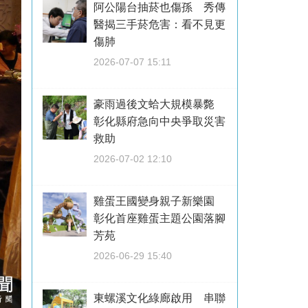
阿公陽台抽菸也傷孫 秀傳
醫揭三手菸危害：看不見更
傷肺
2026-07-07 15:11
豪雨過後文蛤大規模暴斃
彰化縣府急向中央爭取災害
救助
2026-07-02 12:10
雞蛋王國變身親子新樂園
彰化首座雞蛋主題公園落腳
芳苑
2026-06-29 15:40
東螺溪文化綠廊啟用 串聯