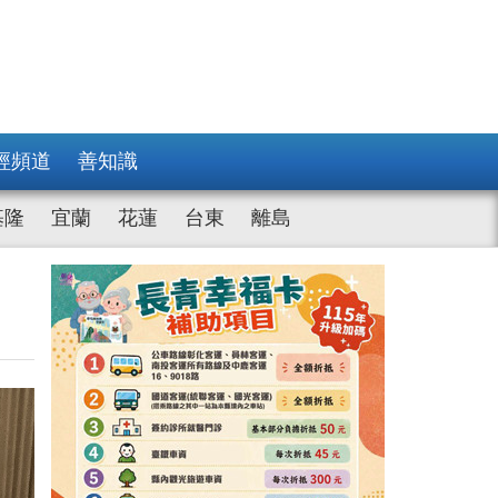
經頻道
善知識
基隆
宜蘭
花蓮
台東
離島