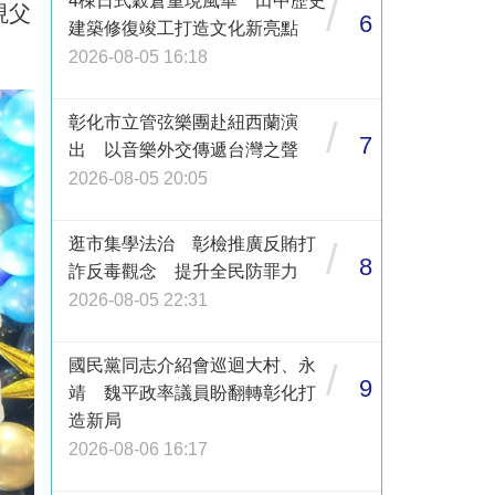
4棟日式穀倉重現風華 田中歷史
/
現父
6
建築修復竣工打造文化新亮點
2026-08-05 16:18
彰化市立管弦樂團赴紐西蘭演
/
7
出 以音樂外交傳遞台灣之聲
2026-08-05 20:05
逛市集學法治 彰檢推廣反賄打
/
8
詐反毒觀念 提升全民防罪力
2026-08-05 22:31
國民黨同志介紹會巡迴大村、永
/
9
靖 魏平政率議員盼翻轉彰化打
造新局
2026-08-06 16:17