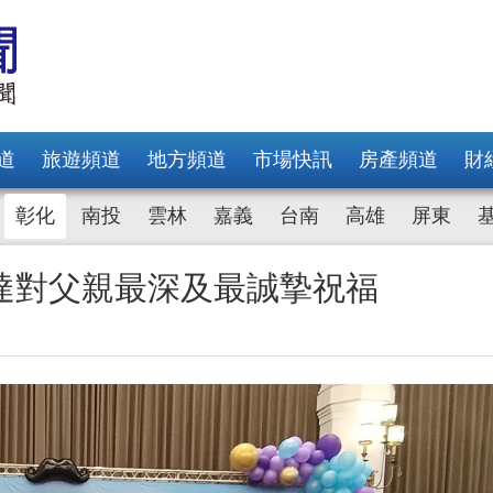
道
旅遊頻道
地方頻道
市場快訊
房產頻道
財
彰化
南投
雲林
嘉義
台南
高雄
屏東
達對父親最深及最誠摯祝福