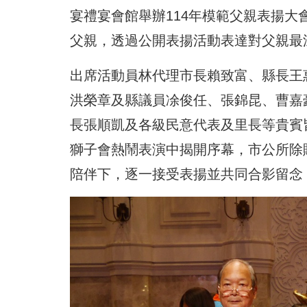
宴禮宴會館舉辦114年模範父親表揚大
父親，透過公開表揚活動表達對父親最
出席活動員林代理市長賴致富、縣長王
洪榮章及
縣議員凃俊任、張錦昆、曹嘉
長張順凱及各級民意代表及里長等貴賓
獅子會熱鬧表演中揭開序幕，市公所除
陪伴下，逐一接受表揚並共同合影留念