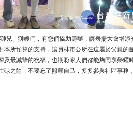
及獅兄、獅嫂們，有您們協助籌辦，讓表揚大會增添
對本所預算的支持，讓員林市公所在這屬於父親的
深及最誠摯的祝福，也期盼家人們都能夠同享榮耀
忙碌之餘，不要忘了照顧自己，多多參與社區事務