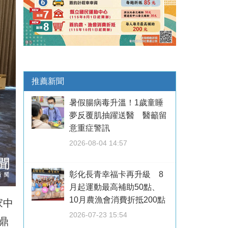
推薦新聞
暑假腸病毒升溫！1歲童睡
夢反覆肌抽躍送醫 醫籲留
意重症警訊
2026-08-04 14:57
彰化長青幸福卡再升級 8
月起運動最高補助50點、
10月農漁會消費折抵200點
家中
2026-07-23 15:54
鼎