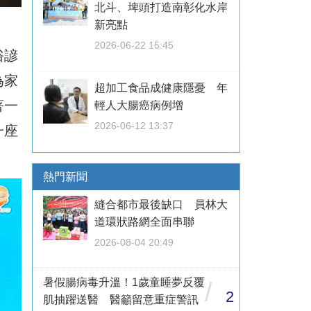
北斗、埤頭打造南彰化水岸
新亮點
2026-06-22 15:45
俗諺
為家
超加工食品成健康隱憂 年
著一
輕人大腸癌病例增
2026-06-12 13:37
一座
熱門新聞
縫合都市最後缺口 員林大
道環狀路網全面串聯
2026-08-04 20:49
暑假腸病毒升溫！1歲童睡夢反覆
/
2
肌抽躍送醫 醫籲留意重症警訊