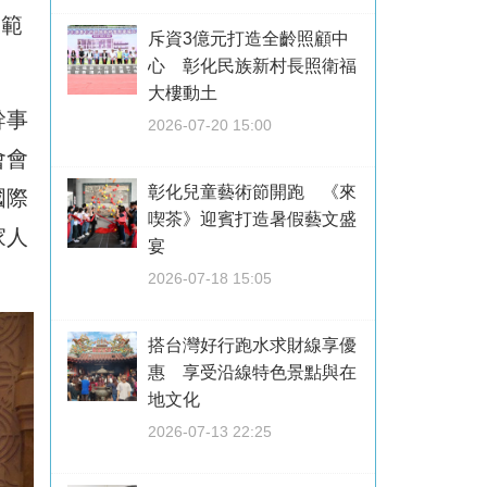
模範
斥資3億元打造全齡照顧中
心 彰化民族新村長照衛福
大樓動土
幹事
2026-07-20 15:00
會會
彰化兒童藝術節開跑 《來
國際
喫茶》迎賓打造暑假藝文盛
家人
宴
2026-07-18 15:05
搭台灣好行跑水求財線享優
惠 享受沿線特色景點與在
地文化
2026-07-13 22:25