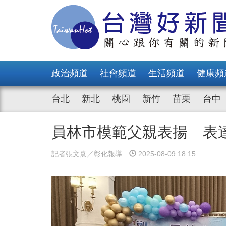
政治頻道
社會頻道
生活頻道
健康頻
台北
新北
桃園
新竹
苗栗
台中
員林市模範父親表揚 表
記者張文熹／彰化報導
2025-08-09 18:15