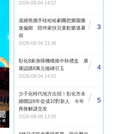
2026-08-04 14:57
湯姆熊攜手哇哈哈劇團把樂園搬
/
3
進偏鄉 陪伴家扶兒童歡樂過暑
假
2026-08-04 23:36
彰化8家身障機構推中秋禮盒 康
/
4
康認購8萬元拋磚引玉
2026-08-04 14:52
少子化時代地方出招！彰化市未
/
5
婚聯誼6年促成10對新人 今年
再推解謎交友
2026-08-06 13:50