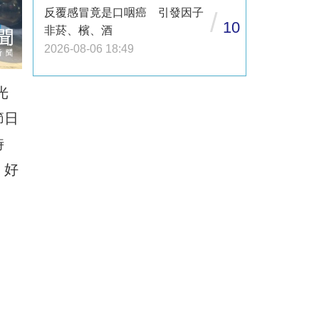
反覆感冒竟是口咽癌 引發因子
/
10
非菸、檳、酒
2026-08-06 18:49
光
節日
時
，好