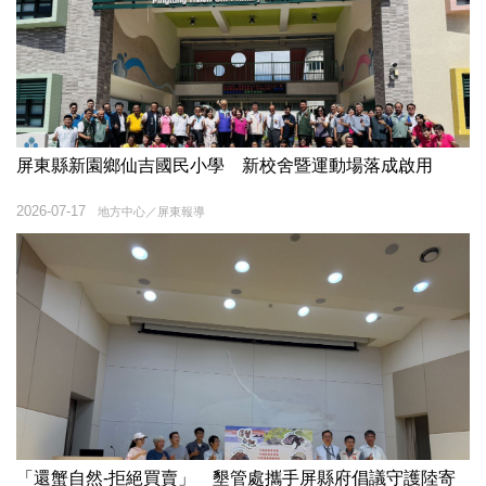
屏東縣新園鄉仙吉國民小學 新校舍暨運動場落成啟用
2026-07-17
地方中心／屏東報導
「還蟹自然-拒絕買賣」 墾管處攜手屏縣府倡議守護陸寄