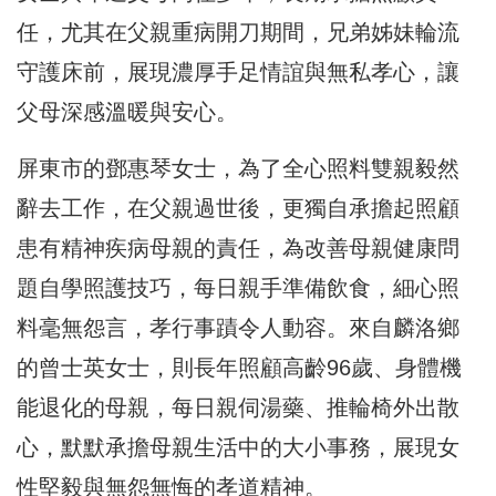
任，尤其在父親重病開刀期間，兄弟姊妹輪流
守護床前，展現濃厚手足情誼與無私孝心，讓
父母深感溫暖與安心。
屏東市的鄧惠琴女士，為了全心照料雙親毅然
辭去工作，在父親過世後，更獨自承擔起照顧
患有精神疾病母親的責任，為改善母親健康問
題自學照護技巧，每日親手準備飲食，細心照
料毫無怨言，孝行事蹟令人動容。來自麟洛鄉
的曾士英女士，則長年照顧高齡96歲、身體機
能退化的母親，每日親伺湯藥、推輪椅外出散
心，默默承擔母親生活中的大小事務，展現女
性堅毅與無怨無悔的孝道精神。