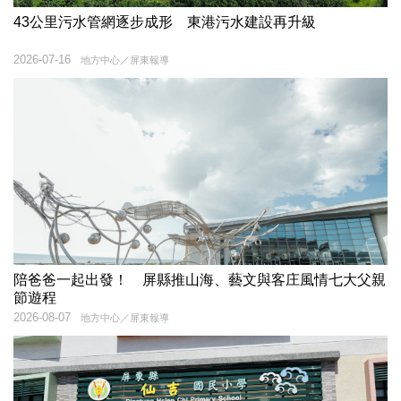
43公里污水管網逐步成形 東港污水建設再升級
2026-07-16
地方中心／屏東報導
陪爸爸一起出發！ 屏縣推山海、藝文與客庄風情七大父親
節遊程
2026-08-07
地方中心／屏東報導