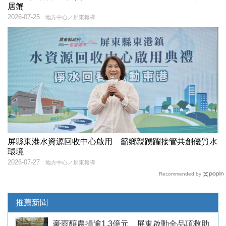
居蟹
2026-07-25
地方中心／屏東報導
屏縣東港水資源回收中心啟用 籲鄉親踴躍接管共創優質水
環境
2026-07-27
地方中心／屏東報導
Recommended by
推薦新聞
豪雨釀農損逾1.3億元 屏東啟動全品項救助