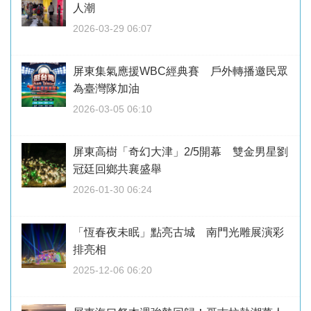
人潮
2026-03-29 06:07
屏東集氣應援WBC經典賽 戶外轉播邀民眾
為臺灣隊加油
2026-03-05 06:10
屏東高樹「奇幻大津」2/5開幕 雙金男星劉
冠廷回鄉共襄盛舉
2026-01-30 06:24
「恆春夜未眠」點亮古城 南門光雕展演彩
排亮相
2025-12-06 06:20