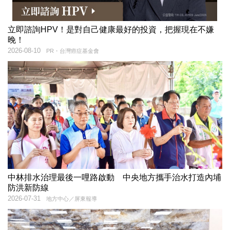
立即諮詢HPV！是對自己健康最好的投資，把握現在不嫌
晚！
2026-08-10
PR・台灣癌症基金會
中林排水治理最後一哩路啟動 中央地方攜手治水打造內埔
防洪新防線
2026-07-31
地方中心／屏東報導