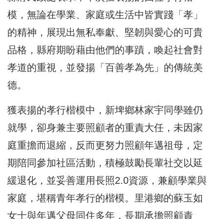
模，無論在學業、家庭或生活中皆實踐「孝」
的精神，展現出無私奉獻、堅韌與愛心的可貴
品格，縣府期盼藉由他們的事蹟，喚起社會對
孝道的重視，並發揚「百善孝為先」的傳統美
德。
獲表揚的孝行楷模中，新埤鄉林家宇同學雖仍
就學，卻身兼主要照顧者的重責大任，未因家
庭重擔而退縮，反而更努力照顧年邁祖母，定
期陪同參加社區活動，積極鼓勵長輩社交以延
緩退化，並妥善運用長照2.0資源，兼顧學業與
家庭，堪稱青年孝行的楷模。里港鄉的蘇玉如
女士與年邁父母同住多年，長期承擔照顧責