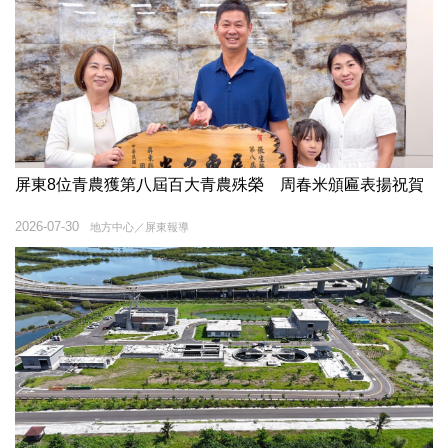
屏東8位青農獲第八屆百大青農殊榮 周春米頒匾表揚祝賀
2026-07-30
地方中心／屏東報導