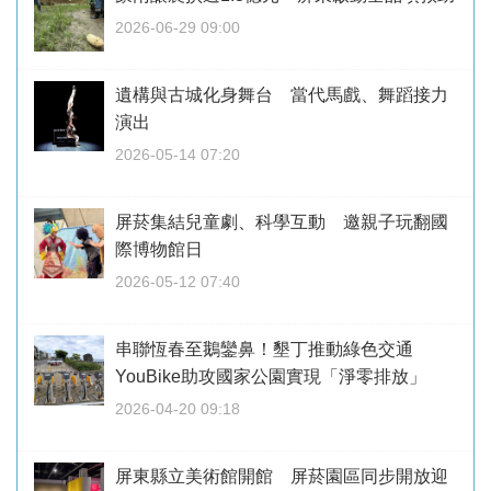
2026-06-29 09:00
遺構與古城化身舞台 當代馬戲、舞蹈接力
演出
2026-05-14 07:20
屏菸集結兒童劇、科學互動 邀親子玩翻國
際博物館日
2026-05-12 07:40
串聯恆春至鵝鑾鼻！墾丁推動綠色交通
YouBike助攻國家公園實現「淨零排放」
2026-04-20 09:18
屏東縣立美術館開館 屏菸園區同步開放迎