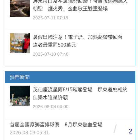
屏東海口祭本週強勢回歸！哥吉拉熱潮萬人
朝聖 煙火秀、金曲歌王雙重登場
2025-07-11 07:18
暑假出國注意！電子煙、加熱菸禁帶回台
違者最重罰500萬元
2025-07-10 07:40
熱門新聞
英仙座流星雨8/15璀璨登場 屏東邀您相約
佳樂水追星許願
2026-08-08 06:00
首屆全國原鄉盃排球賽 8月屏東熱血登場
/
2
2026-08-09 06:31