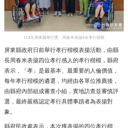
114年屏東縣孝行獎 周春米表揚4名孝行楷模
屏東縣政府日前舉行孝行楷模表揚活動，由縣
長周春米表揚四位孝行感人的孝行楷模，縣府
表示，「孝」是最基本、最重要的人倫價值，
每年孝行楷模的遴選，均經由各單位推薦後，
由縣府內部組成審查小組，實地訪查並審慎評
選，最終嚴格認定孝行具體事蹟者為表揚對
象。
縣府民政處表示，本次獲表揚的四位孝行楷