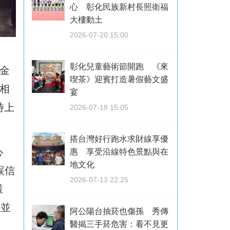
心 彰化民族新村長照衛福
大樓動土
2026-07-20 15:00
彰化兒童藝術節開跑 《來
金
喫茶》迎賓打造暑假藝文盛
相
宴
時上
2026-07-18 15:05
搭台灣好行跑水求財線享優
心
惠 享受沿線特色景點與在
地文化
誤信
2026-07-13 22:25
獲
手並
阿公陽台抽菸也傷孫 秀傳
醫揭三手菸危害：看不見更