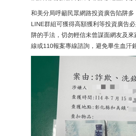
和美分局呼籲民眾網路投資廣告陷阱多
LINE群組可獲得高額獲利等投資廣告
阱的手法，切勿輕信未曾謀面網友及來
線或110報案專線諮詢，避免畢生血汗