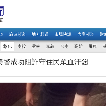
道
旅遊頻道
地方頻道
市場快訊
房產頻道
財
彰化
南投
雲林
嘉義
台南
高雄
屏東
美警成功阻詐守住民眾血汗錢