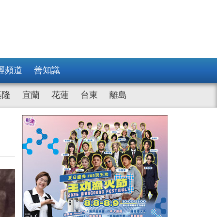
經頻道
善知識
基隆
宜蘭
花蓮
台東
離島