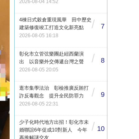
2026-08-04 14:52
4棟日式穀倉重現風華 田中歷史
/
7
建築修復竣工打造文化新亮點
2026-08-05 16:18
彰化市立管弦樂團赴紐西蘭演
/
8
出 以音樂外交傳遞台灣之聲
2026-08-05 20:05
逛市集學法治 彰檢推廣反賄打
/
9
詐反毒觀念 提升全民防罪力
2026-08-05 22:31
少子化時代地方出招！彰化市未
/
10
婚聯誼6年促成10對新人 今年
再推解謎交友