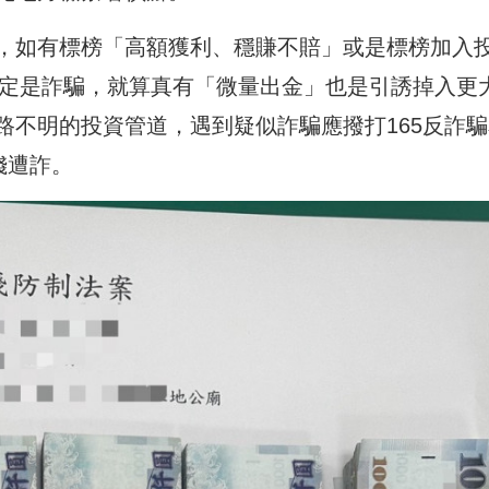
，如有標榜「高額獲利、穩賺不賠」或是標榜加入
必定是詐騙，就算真有「微量出金」也是引誘掉入更
路不明的投資管道，遇到疑似詐騙應撥打165反詐騙
錢遭詐。