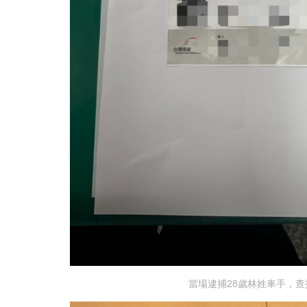
當場逮捕28歲林姓車手，查