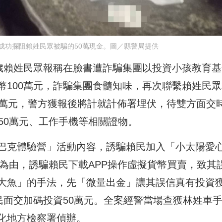
成功攔阻賴姓民眾被騙的50萬現金。圖／縣警局提供
0歲賴姓民眾報稱在臉書遭詐騙集團以投資小孩教育基
幣100萬元，詐騙集團食髓知味，再次聯繫賴姓民眾
0萬元，警方獲報後將計就計佈署埋伏，待雙方面交
50萬元、工作手機等相關證物。
巴克體驗營」活動內容，誘騙賴民加入「小太陽愛
金為由，誘騙賴民下載APP操作虛擬貨幣買賣，致其
大魚」的手法，先「微量出金」讓其誤信真有投資
民面交加碼投資50萬元。全案經警當場查獲林姓車
化地方檢察署偵辦。