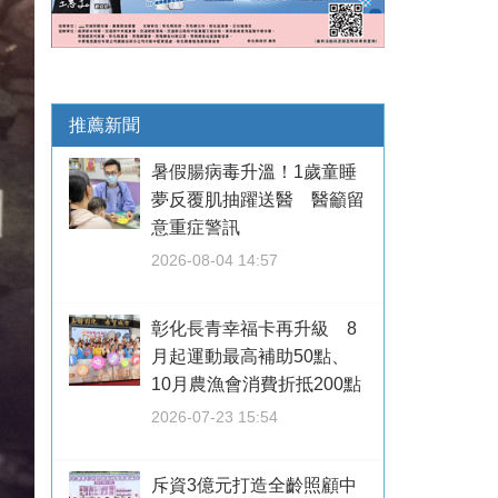
推薦新聞
暑假腸病毒升溫！1歲童睡
夢反覆肌抽躍送醫 醫籲留
意重症警訊
2026-08-04 14:57
彰化長青幸福卡再升級 8
月起運動最高補助50點、
10月農漁會消費折抵200點
2026-07-23 15:54
斥資3億元打造全齡照顧中