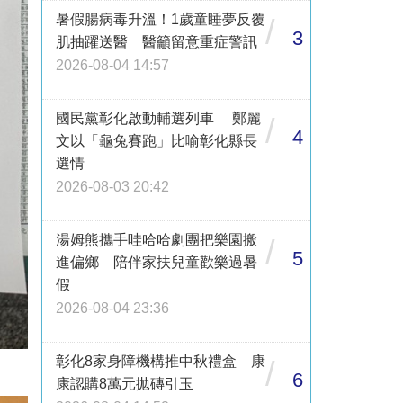
暑假腸病毒升溫！1歲童睡夢反覆
/
3
肌抽躍送醫 醫籲留意重症警訊
2026-08-04 14:57
國民黨彰化啟動輔選列車 鄭麗
/
4
文以「龜兔賽跑」比喻彰化縣長
選情
2026-08-03 20:42
湯姆熊攜手哇哈哈劇團把樂園搬
/
5
進偏鄉 陪伴家扶兒童歡樂過暑
假
2026-08-04 23:36
彰化8家身障機構推中秋禮盒 康
/
6
康認購8萬元拋磚引玉