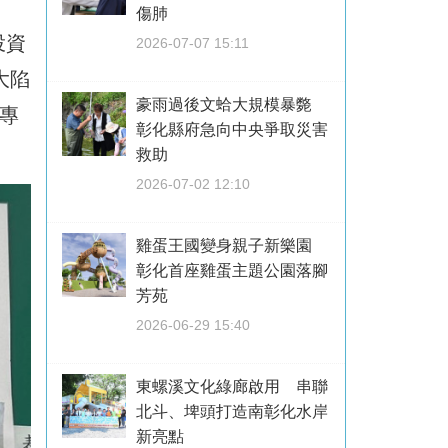
傷肺
投資
2026-07-07 15:11
大陷
豪雨過後文蛤大規模暴斃
專
彰化縣府急向中央爭取災害
救助
2026-07-02 12:10
雞蛋王國變身親子新樂園
彰化首座雞蛋主題公園落腳
芳苑
2026-06-29 15:40
東螺溪文化綠廊啟用 串聯
北斗、埤頭打造南彰化水岸
新亮點