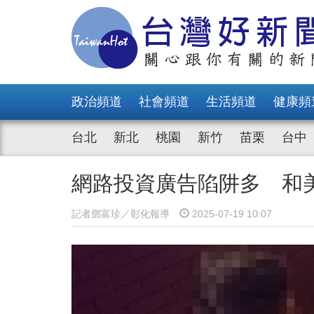
政治頻道
社會頻道
生活頻道
健康頻
台北
新北
桃園
新竹
苗栗
台中
網路投資廣告陷阱多 和
記者鄧富珍／彰化報導
2025-07-19 10:07