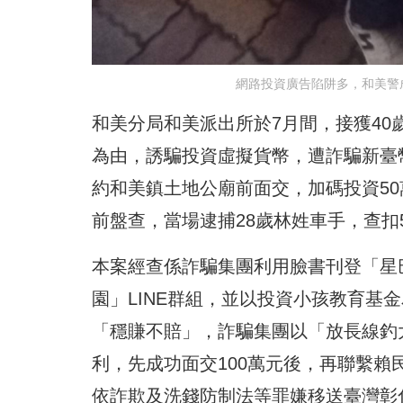
網路投資廣告陷阱多，和美警
和美分局和美派出所於7月間，接獲4
為由，誘騙投資虛擬貨幣，遭詐騙新臺
約和美鎮土地公廟前面交，加碼投資5
前盤查，當場逮捕28歲林姓車手，查扣
本案經查係詐騙集團利用臉書刊登「星
園」LINE群組，並以投資小孩教育基
「穩賺不賠」，詐騙集團以「放長線釣
利，先成功面交100萬元後，再聯繫賴
依詐欺及洗錢防制法等罪嫌移送臺灣彰