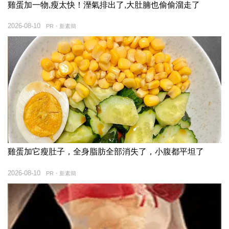
雞蛋加一物,瘦太快！溼氣排出了,大肚腩也偷偷溜走了
2026-08-10
PR・新素簡
雞蛋加它瘦肚子，全身脂肪全部消失了，小腹都平坦了
2026-08-10
PR・新素簡