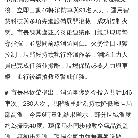
後，立即出動46輛消防車與91名人力，運用智
慧科技與多項先進設備展開灌救，成功控制火
勢。市長陳其邁並於災後連續兩日親赴現場督
導指揮，並慰問前線消防同仁。火勢當日即獲
控制，現階段持續執行降溫作業，消防主力人
員已完成任務並撤離，現場保留必要人力與車
輛，進行後續搶救及警戒任務。
副市長林欽榮指出，消防團隊迄今投入共計146
車次、280人次，現階段重點為持續降低廠區局
部高溫。今晨6時量測結果顯示，部分區域溫度
約為攝氏40度。環保局亦同步啟動空氣品質監
測，經初步監測，現場空氣中並無毒氣逸散，