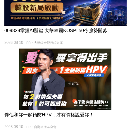
009829掌握AI關鍵 大華韓國KOSPI 50今強勢開募
2026-08-10
PR・大華銀全能行銷方案
伴侶和妳一起預防HPV，才有資格說愛妳！
2026-08-10
PR・台灣癌症基金會