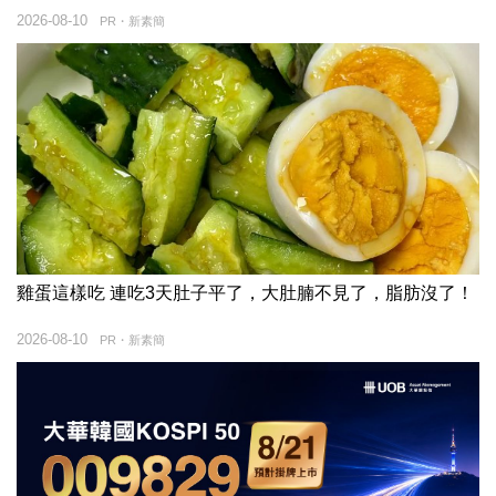
2026-08-10
PR・新素簡
雞蛋這樣吃 連吃3天肚子平了，大肚腩不見了，脂肪沒了！
2026-08-10
PR・新素簡