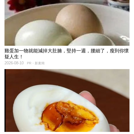
雞蛋加一物就能減掉大肚腩，堅持一週，腰細了，瘦到你懷
疑人生！
2026-08-10
PR・新素簡