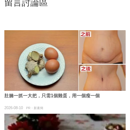
留言討論區
肚腩一抓一大把，只需1個雞蛋，用一個瘦一個
2026-08-10
PR・新素簡