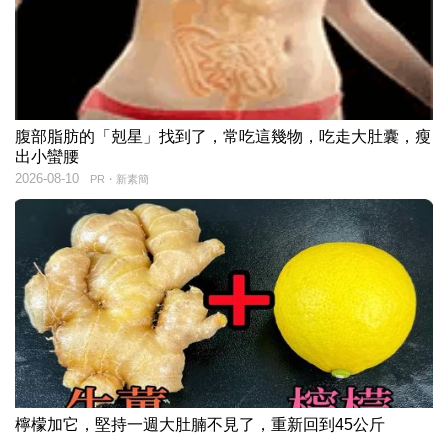
腹部脂肪的「剋星」找到了，常吃這幾物，吃走大肚囊，瘦
出小蠻腰
2026-08-10
PR・新素簡
檸檬加它，堅持一週大肚腩不見了，重新回到45公斤