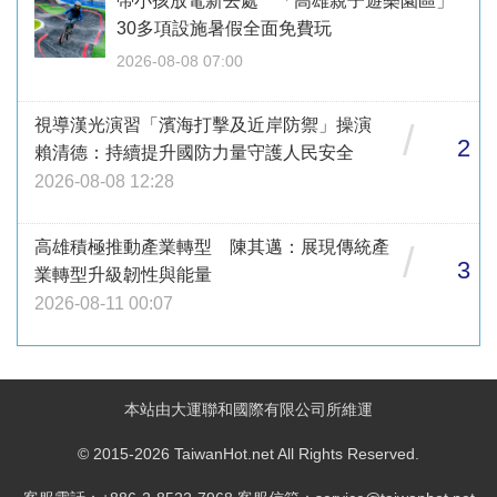
帶小孩放電新去處 「高雄親子遊樂園區」
30多項設施暑假全面免費玩
2026-08-08 07:00
視導漢光演習「濱海打擊及近岸防禦」操演
/
2
賴清德：持續提升國防力量守護人民安全
2026-08-08 12:28
高雄積極推動產業轉型 陳其邁：展現傳統產
/
3
業轉型升級韌性與能量
2026-08-11 00:07
本站由大運聯和國際有限公司所維運
© 2015-2026 TaiwanHot.net All Rights Reserved.