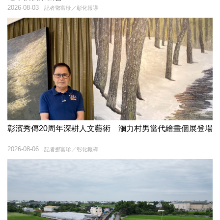
2026-08-03
記者鄧富珍／彰化報導
彰濱秀傳20周年深耕人文藝術 瀰力村男當代繪畫個展登場
2026-08-06
記者鄧富珍／彰化報導