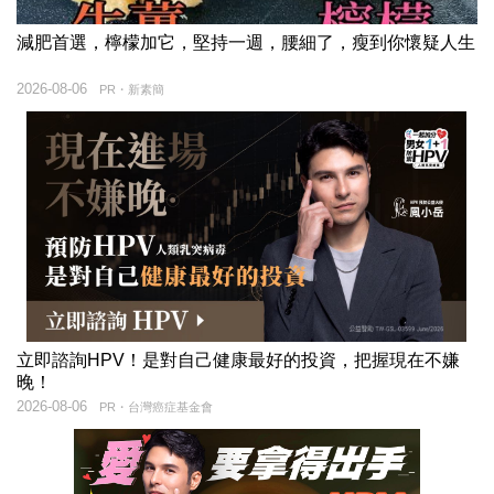
減肥首選，檸檬加它，堅持一週，腰細了，瘦到你懷疑人生
2026-08-06
PR・新素簡
立即諮詢HPV！是對自己健康最好的投資，把握現在不嫌
晚！
2026-08-06
PR・台灣癌症基金會