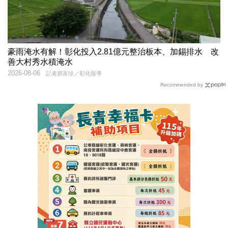
豪雨淹水有解！彰化投入2.81億元整治板本、加錫排水 改
善大村秀水積淹水
2026-08-06
記者鄧富珍／彰化報導
Recommended by