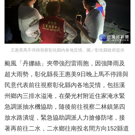
王惠美馬不停蹄視察彰化縣內各地災情。圖／彰化縣政府提供
颱風「丹娜絲」夾帶強烈雷雨胞，因強降雨及
超大雨勢，彰化縣長王惠美9日晚上馬不停蹄與
民意代表前往視察彰化縣內各地災情，包括溪
州鄉內三排水溢淹，在榮光村附近住家淹水緊
急調派抽水機協助，隨後前往視察二林鎮第四
放水路潰堤，緊急協助調派人力搶修防堵，接
著再前往二水，二水鄉往南投名間方向152縣道