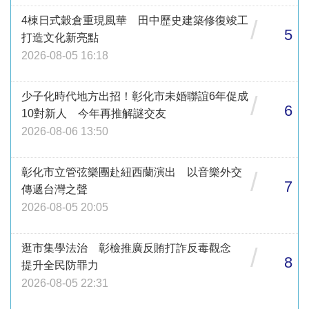
4棟日式穀倉重現風華 田中歷史建築修復竣工
/
5
打造文化新亮點
2026-08-05 16:18
少子化時代地方出招！彰化市未婚聯誼6年促成
/
6
10對新人 今年再推解謎交友
2026-08-06 13:50
彰化市立管弦樂團赴紐西蘭演出 以音樂外交
/
7
傳遞台灣之聲
2026-08-05 20:05
逛市集學法治 彰檢推廣反賄打詐反毒觀念
/
8
提升全民防罪力
2026-08-05 22:31