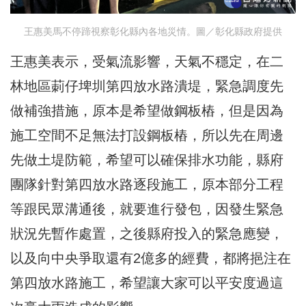
王惠美馬不停蹄視察彰化縣內各地災情。圖／彰化縣政府提供
王惠美表示，受氣流影響，天氣不穩定，在二
林地區莿仔埤圳第四放水路潰堤，緊急調度先
做補強措施，原本是希望做鋼板樁，但是因為
施工空間不足無法打設鋼板樁，所以先在周邊
先做土堤防範，希望可以確保排水功能，縣府
團隊針對第四放水路逐段施工，原本部分工程
等跟民眾溝通後，就要進行發包，因發生緊急
狀況先暫作處置，之後縣府投入的緊急應變，
以及向中央爭取還有2億多的經費，都將挹注在
第四放水路施工，希望讓大家可以平安度過這