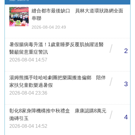
縫合都市最後缺口 員林大道環狀路網全面
串聯
2026-08-04 20:49
暑假腸病毒升溫！1歲童睡夢反覆肌抽躍送醫
/
2
醫籲留意重症警訊
2026-08-04 14:57
湯姆熊攜手哇哈哈劇團把樂園搬進偏鄉 陪伴
/
3
家扶兒童歡樂過暑假
2026-08-04 23:36
彰化8家身障機構推中秋禮盒 康康認購8萬元
/
4
拋磚引玉
2026-08-04 14:52