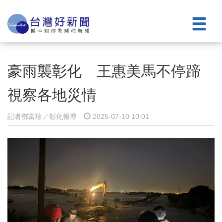
豪雨襲彰化 王惠美馬不停蹄
視察各地災情
記者鄧富珍／彰化報導
2025-07-10 10:01