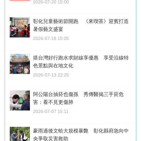
2026-07-20 15:00
彰化兒童藝術節開跑 《來喫茶》迎賓打造
暑假藝文盛宴
2026-07-18 15:05
搭台灣好行跑水求財線享優惠 享受沿線特
色景點與在地文化
2026-07-13 22:25
阿公陽台抽菸也傷孫 秀傳醫揭三手菸危
害：看不見更傷肺
2026-07-07 15:11
豪雨過後文蛤大規模暴斃 彰化縣府急向中
央爭取災害救助