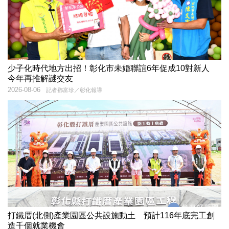
少子化時代地方出招！彰化市未婚聯誼6年促成10對新人
今年再推解謎交友
2026-08-06
記者鄧富珍／彰化報導
打鐵厝(北側)產業園區公共設施動土 預計116年底完工創
造千個就業機會