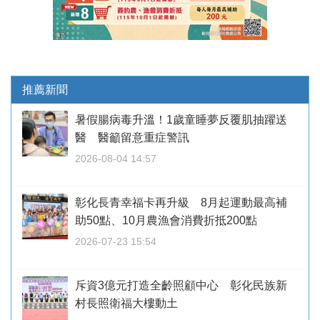
推薦新聞
暑假腸病毒升溫！1歲童睡夢反覆肌抽躍送
醫 醫籲留意重症警訊
2026-08-04 14:57
彰化長青幸福卡再升級 8月起運動最高補
助50點、10月農漁會消費折抵200點
2026-07-23 15:54
斥資3億元打造全齡照顧中心 彰化民族新
村長照衛福大樓動土