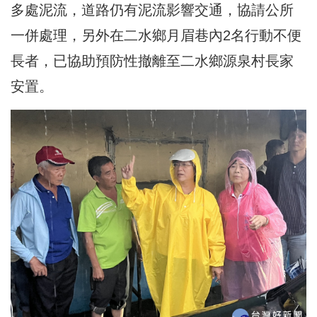
多處泥流，道路仍有泥流影響交通，協請公所
一併處理，另外在二水鄉月眉巷內2名行動不便
長者，已協助預防性撤離至二水鄉源泉村長家
安置。