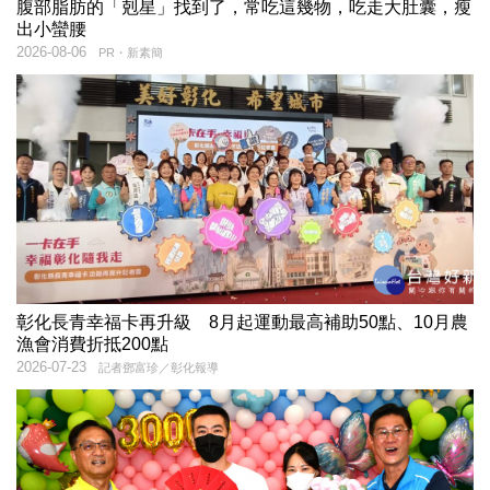
腹部脂肪的「剋星」找到了，常吃這幾物，吃走大肚囊，瘦
出小蠻腰
2026-08-06
PR・新素簡
彰化長青幸福卡再升級 8月起運動最高補助50點、10月農
漁會消費折抵200點
2026-07-23
記者鄧富珍／彰化報導