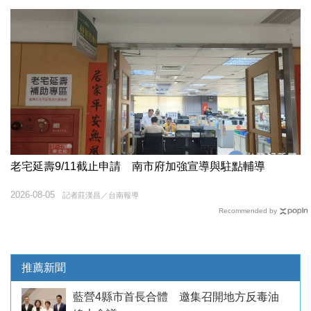
老宅延壽9/11截止申請 南市府加強宣導與駐點輔導
2026-08-05
記者莊漢昌／台南報導
Recommended by
推薦新聞
藍營4縣市首長合體 邀集召開地方反毒油