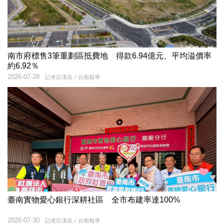
南市府標售3筆重劃區抵費地 得款6.94億元、平均溢價率
約6.92％
2026-07-28
記者莊漢昌／台南報導
臺南實物愛心銀行深耕社區 全市布建率達100%
2026-07-30
記者莊漢昌／台南報導