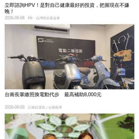
立即諮詢HPV！是對自己健康最好的投資，把握現在不嫌
晚！
2026-08-08
PR・台灣癌症基金會
台南長輩繳照換電動代步 最高補助8,000元
2026-08-03
記者莊漢昌／台南報導