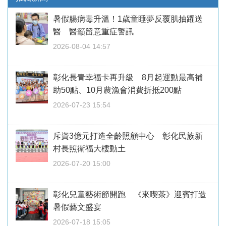
暑假腸病毒升溫！1歲童睡夢反覆肌抽躍送
醫 醫籲留意重症警訊
2026-08-04 14:57
彰化長青幸福卡再升級 8月起運動最高補
助50點、10月農漁會消費折抵200點
2026-07-23 15:54
斥資3億元打造全齡照顧中心 彰化民族新
村長照衛福大樓動土
2026-07-20 15:00
彰化兒童藝術節開跑 《來喫茶》迎賓打造
暑假藝文盛宴
2026-07-18 15:05