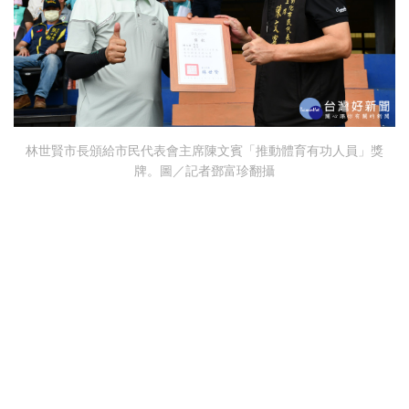
林世賢市長頒給市民代表會主席陳文賓「推動體育有功人員」獎
牌。圖／記者鄧富珍翻攝