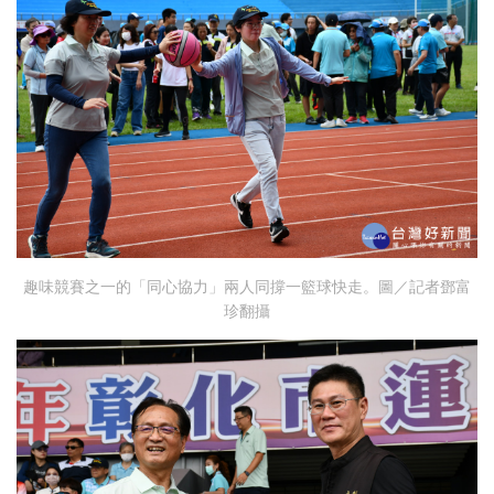
趣味競賽之一的「同心協力」兩人同撐一籃球快走。圖／記者鄧富
珍翻攝