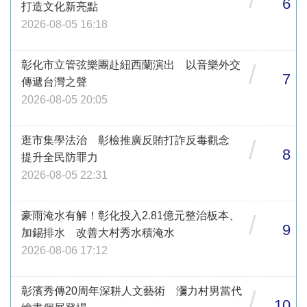
6
打造文化新亮點
2026-08-05 16:18
彰化市立管弦樂團赴紐西蘭演出 以音樂外交
/
7
傳遞台灣之聲
2026-08-05 20:05
逛市集學法治 彰檢推廣反賄打詐反毒觀念
/
8
提升全民防罪力
2026-08-05 22:31
豪雨淹水有解！彰化投入2.81億元整治板本、
/
9
加錫排水 改善大村秀水積淹水
2026-08-06 17:12
彰濱秀傳20周年深耕人文藝術 瀰力村男當代
/
10