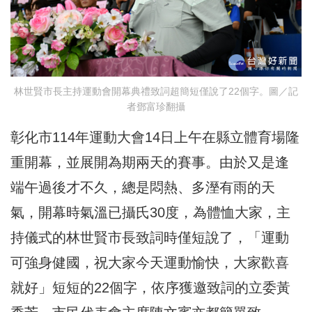
林世賢市長主持運動會開幕典禮致詞超簡短僅說了22個字。圖／記
者鄧富珍翻攝
彰化市114年運動大會14日上午在縣立體育場隆
重開幕，並展開為期兩天的賽事。由於又是逢
端午過後才不久，總是悶熱、多溼有雨的天
氣，開幕時氣溫已攝氏30度，為體恤大家，主
持儀式的林世賢市長致詞時僅短說了，「運動
可強身健國，祝大家今天運動愉快，大家歡喜
就好」短短的22個字，依序獲邀致詞的立委黃