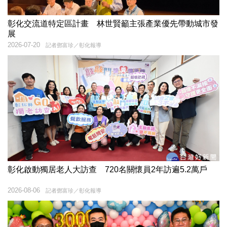
彰化交流道特定區計畫 林世賢籲主張產業優先帶動城市發
展
2026-07-20
記者鄧富珍／彰化報導
彰化啟動獨居老人大訪查 720名關懷員2年訪遍5.2萬戶
2026-08-06
記者鄧富珍／彰化報導