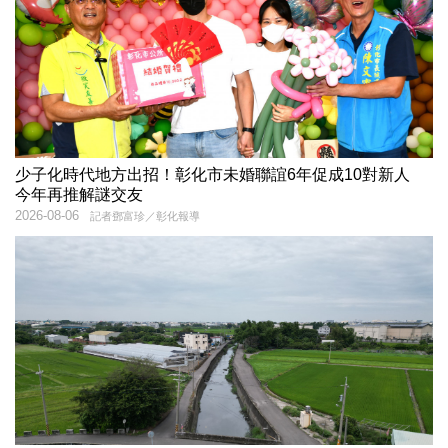
少子化時代地方出招！彰化市未婚聯誼6年促成10對新人
今年再推解謎交友
2026-08-06
記者鄧富珍／彰化報導