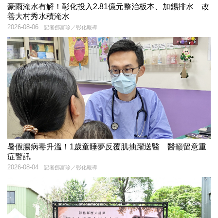
豪雨淹水有解！彰化投入2.81億元整治板本、加錫排水 改
善大村秀水積淹水
2026-08-06
記者鄧富珍／彰化報導
暑假腸病毒升溫！1歲童睡夢反覆肌抽躍送醫 醫籲留意重
症警訊
2026-08-04
記者鄧富珍／彰化報導