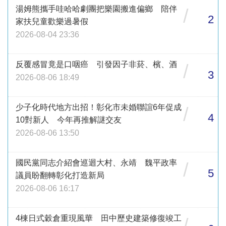
湯姆熊攜手哇哈哈劇團把樂園搬進偏鄉 陪伴
/
2
家扶兒童歡樂過暑假
2026-08-04 23:36
反覆感冒竟是口咽癌 引發因子非菸、檳、酒
/
3
2026-08-06 18:49
少子化時代地方出招！彰化市未婚聯誼6年促成
/
4
10對新人 今年再推解謎交友
2026-08-06 13:50
國民黨同志介紹會巡迴大村、永靖 魏平政率
/
5
議員盼翻轉彰化打造新局
2026-08-06 16:17
4棟日式穀倉重現風華 田中歷史建築修復竣工
/