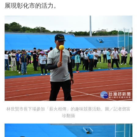
展現彰化市的活力。
林世賢市長下場參加「薪火相傳」的趣味競賽活動。圖／記者鄧富
珍翻攝