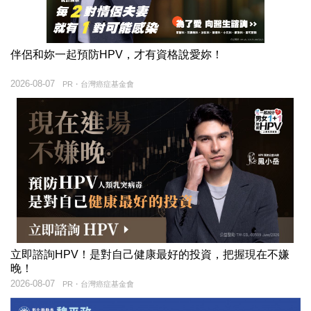
伴侶和妳一起預防HPV，才有資格說愛妳！
2026-08-07
PR・台灣癌症基金會
立即諮詢HPV！是對自己健康最好的投資，把握現在不嫌
晚！
2026-08-07
PR・台灣癌症基金會