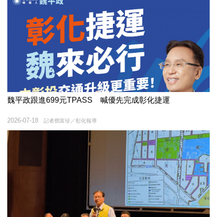
魏平政跟進699元TPASS 喊優先完成彰化捷運
2026-07-18
記者鄧富珍／彰化報導