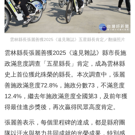
雲林縣長張麗善獲2025《遠見雜誌》五星縣長肯定／翻攝照片
雲林縣長張麗善獲2025《遠見雜誌》縣市長施
政滿意度調查「五星縣長」肯定，成為雲林縣
史上首位獲此殊榮的縣長。本次調查中，張麗
善施政滿意度72.8%，施政分數73，不滿意度
12.4%，繼去年施政滿意度全國第3，及前年獲
得最佳進步獎後，再次贏得民眾高度肯定。
張麗善表示，每個里程碑的達成，都是縣府團
隊以汗水與努力共同成就的光榮成果，特別感