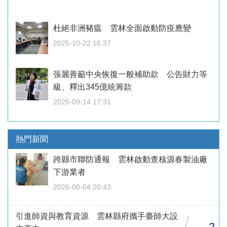
杜絕非洲豬瘟 雲林全面啟動防疫應變
2025-10-22 16:37
張麗善籲中央恢復一般補助款 公告財力等
級、釋出345億統籌款
2025-09-14 17:31
熱門新聞
跨縣市聯防通報 雲林啟動查核源春製油廠
下游業者
2026-08-04 20:43
引進師資與教育資源 雲林縣府攜手臺師大設
/
2