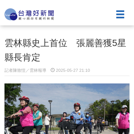
雲林縣史上首位 張麗善獲5星
縣長肯定
記者陳致愷／雲林報導
2025-05-27 21:10