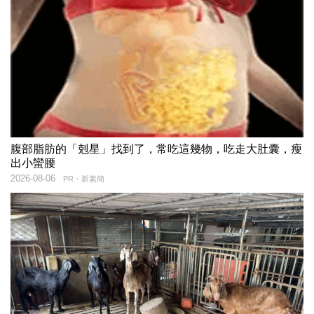
腹部脂肪的「剋星」找到了，常吃這幾物，吃走大肚囊，瘦
出小蠻腰
2026-08-06
PR・新素簡