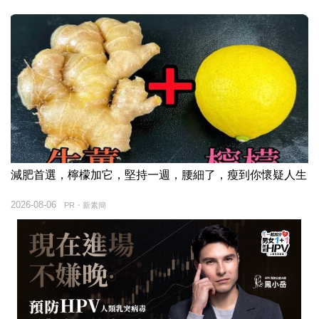
減肥首選，檸檬加它，堅持一週，腰細了，瘦到你懷疑人生
2026-08-06
PR・新素簡