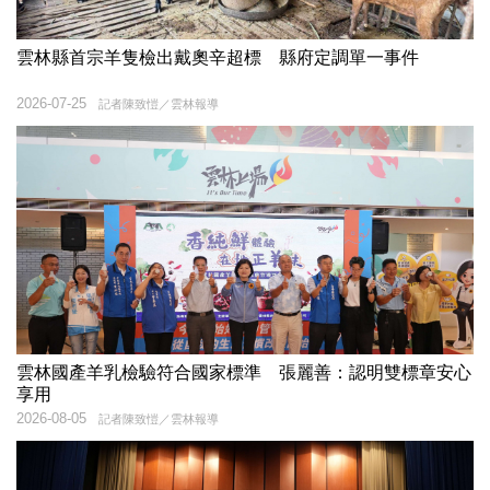
雲林縣首宗羊隻檢出戴奧辛超標 縣府定調單一事件
2026-07-25
記者陳致愷／雲林報導
雲林國產羊乳檢驗符合國家標準 張麗善：認明雙標章安心
享用
2026-08-05
記者陳致愷／雲林報導