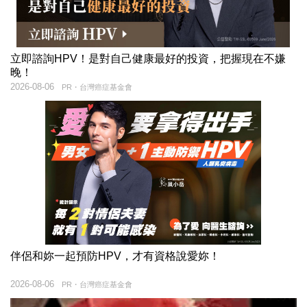
立即諮詢HPV！是對自己健康最好的投資，把握現在不嫌
晚！
2026-08-06
PR・台灣癌症基金會
伴侶和妳一起預防HPV，才有資格說愛妳！
2026-08-06
PR・台灣癌症基金會