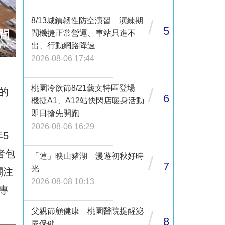
8/13城鎮韌性防空演習 演練期
/
5
間機捷正常營運、車站只進不
出、行動網路降速
2026-08-06 17:44
桃園冷飲節8/21藝文特區登場
/
的
6
機捷A1、A12站快閃店暖身活動
即日搶先開跑
2026-08-06 16:29
5
者包
「蓮」映山豬湖 漫遊初秋好時
/
7
光
關注
2026-08-08 10:13
專
父親節顧健康 桃園醫院提醒泌
/
8
尿保健