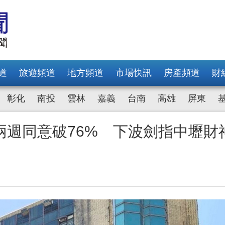
道
旅遊頻道
地方頻道
市場快訊
房產頻道
財
彰化
南投
雲林
嘉義
台南
高雄
屏東
兩週同意破76% 下波劍指中壢財