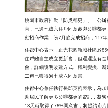
桃園市政府推動「防災都更」、「公辦
內，已逾七成六住戶同意參與公辦都更
動招商作業，盼7月底完成招商，117
住都中心表示，正光花園新城社區於8
住戶雖自主成立更新會，但遲遲沒有進
會，詳細說明改建方式、權利變換、新
二週已獲得逾七成六同意書。
住都中心兼任執行長邱英哲表示，為加
助居民了解更多公辦都更的資訊，凝聚
13天就取得了76%同意書，將提請市