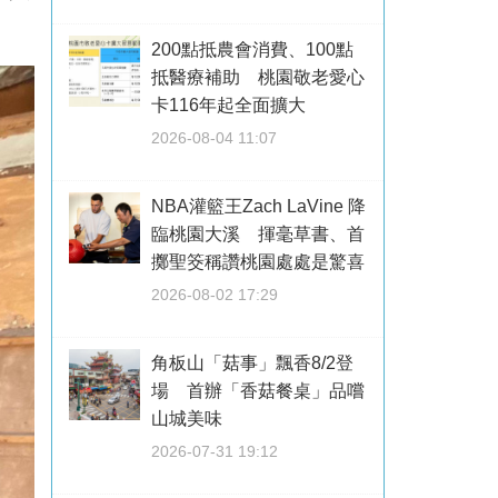
200點抵農會消費、100點
抵醫療補助 桃園敬老愛心
卡116年起全面擴大
2026-08-04 11:07
NBA灌籃王Zach LaVine 降
臨桃園大溪 揮毫草書、首
擲聖筊稱讚桃園處處是驚喜
2026-08-02 17:29
角板山「菇事」飄香8/2登
場 首辦「香菇餐桌」品嚐
山城美味
2026-07-31 19:12