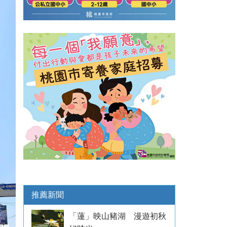
推薦新聞
「蓮」映山豬湖 漫遊初秋