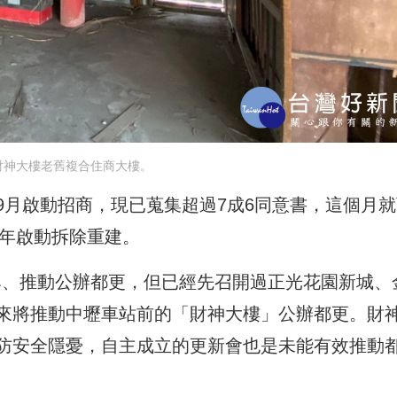
財神大樓老舊複合住商大樓。
9月啟動招商，現已蒐集超過7成6同意書，這個月就
7年啟動拆除重建。
揭牌、推動公辦都更，但已經先召開過正光花園新城、
來將推動中壢車站前的「財神大樓」公辦都更。財
防安全隱憂，自主成立的更新會也是未能有效推動