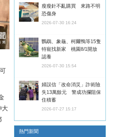
瘦瘦針不亂購買 來路不明
恐傷身
2026-07-30 16:24
鸚鵡、象龜、柯爾鴨等15隻
特寵找新家 桃園8/1開放
認養
2026-07-30 15:54
可
婦誤信「改命消災」詐術險
失13萬餘元 警成功攔阻保
金
住積蓄
神大
2026-07-27 15:17
都
熱門新聞