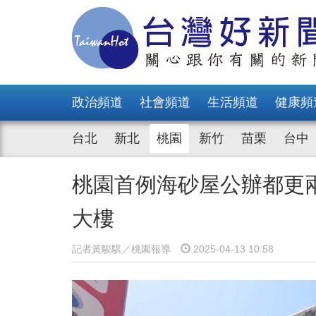
政治頻道
社會頻道
生活頻道
健康頻
台北
新北
桃園
新竹
苗栗
台中
桃園首例海砂屋公辦都更
大樓
記者黃駿騏／桃園報導
2025-04-13 10:58