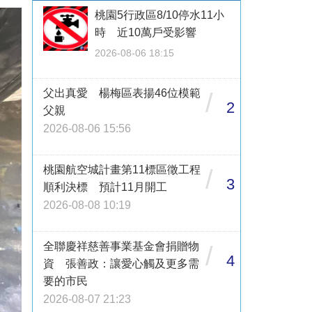
桃園5行政區8/10停水11小
時 近10萬戶受影響
2026-08-06 18:15
父出真愛 楊梅區表揚46位模範
/
2
父親
2026-08-06 15:56
桃園航空城計畫第11標區徵工程
/
3
順利決標 預計11月開工
2026-08-08 10:19
全聯慶祥慈善事業基金會捐贈物
/
4
資 張善政：讓愛心觸及更多需
要的市民
2026-08-07 21:23