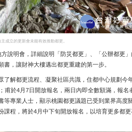
自主成立的更新會未能有效推動都更。
地方說明會，詳細說明「防災都更」、「公辦都更」
意願書，讓財神大樓邁出都更重建的第一步。
眾了解都更流程、凝聚社區共識，住都中心規劃今年
；甫於4月7日開放報名，兩日內即全數額滿，報名
書等專業人士，顯示桃園都更議題已受到業界高度
份課程，將於4月中下旬開放報名，以培育更多都更