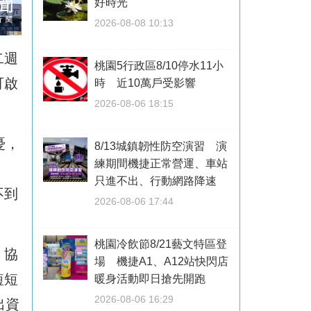
好時光
2026-08-08 10:13
二週
桃園5行政區8/10停水11小
可啟
時 近10萬戶受影響
2026-08-06 18:15
憂，
8/13城鎮韌性防空演習 演
練期間機捷正常營運、車站
只進不出、行動網路降速
不到
2026-08-06 17:44
桃園冷飲節8/21藝文特區登
，協
場 機捷A1、A12站快閃店
短短
暖身活動即日搶先開跑
2026-08-06 16:29
出資