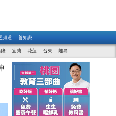
經頻道
善知識
基隆
宜蘭
花蓮
台東
離島
神