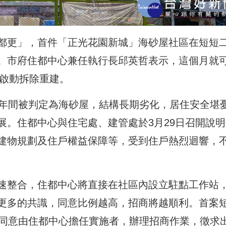
都更」，首件「正光花園新城」海砂屋社區在短短
。市府住都中心兼任執行長邱英哲表示，這個月就
年啟動拆除重建。
5年間被判定為海砂屋，結構長期劣化，居住安全堪
展。住都中心與住宅處、建管處於3月29日召開說明
建物規劃及住戶權益保障等，受到住戶熱烈迴響，
速整合，住都中心將直接在社區內設立駐點工作站
更多的共識，同意比例越高，招商將越順利。首案
府同意由住都中心擔任實施者，辦理招商作業，徵求