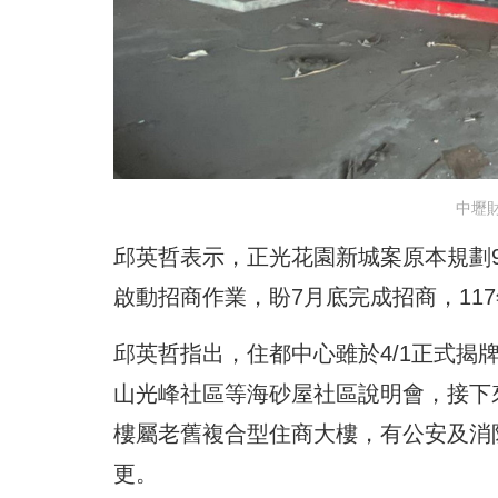
中壢
邱英哲表示，正光花園新城案原本規劃
啟動招商作業，盼7月底完成招商，11
邱英哲指出，住都中心雖於4/1正式
山光峰社區等海砂屋社區說明會，接下
樓屬老舊複合型住商大樓，有公安及消
更。