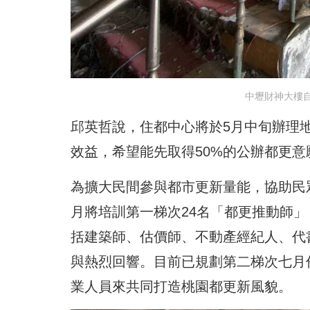
中壢財神大樓
邱英哲說，住都中心將於5月中旬辦理
效益，希望能先取得50%的公辦都更
為擴大民間參與都市更新量能，協助民
月將培訓第一梯次24名「都更推動師」
括建築師、估價師、不動產經紀人、代
與熱烈回響。目前已規劃第二梯次七月
業人員來共同打造桃園都更新風貌。