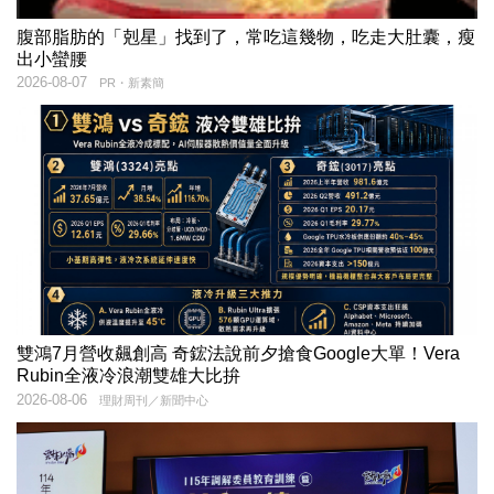
腹部脂肪的「剋星」找到了，常吃這幾物，吃走大肚囊，瘦
出小蠻腰
2026-08-07
PR・新素簡
雙鴻7月營收飆創高 奇鋐法說前夕搶食Google大單！Vera
Rubin全液冷浪潮雙雄大比拚
2026-08-06
理財周刊／新聞中心