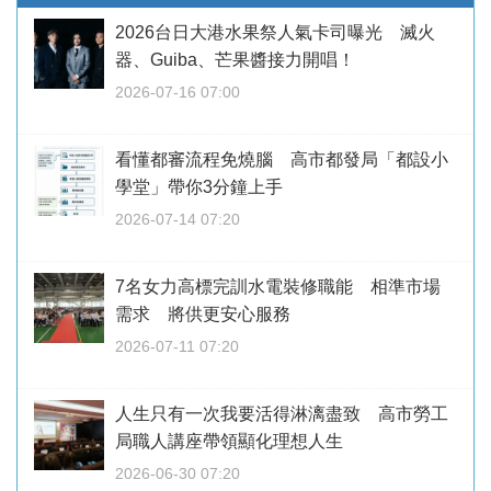
2026台日大港水果祭人氣卡司曝光 滅火
器、Guiba、芒果醬接力開唱！
2026-07-16 07:00
看懂都審流程免燒腦 高市都發局「都設小
學堂」帶你3分鐘上手
2026-07-14 07:20
7名女力高標完訓水電裝修職能 相準市場
需求 將供更安心服務
2026-07-11 07:20
人生只有一次我要活得淋漓盡致 高市勞工
局職人講座帶領顯化理想人生
2026-06-30 07:20