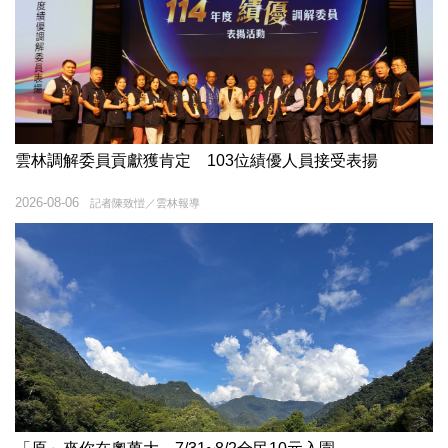
雲林調解委員貢獻獲肯定 103位績優人員接受表揚
2026-08-06
記者陳致愷／雲林報導