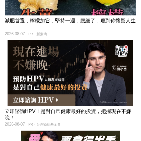
減肥首選，檸檬加它，堅持一週，腰細了，瘦到你懷疑人生
2026-08-07
PR・新素簡
立即諮詢HPV！是對自己健康最好的投資，把握現在不嫌
晚！
2026-08-07
PR・台灣癌症基金會