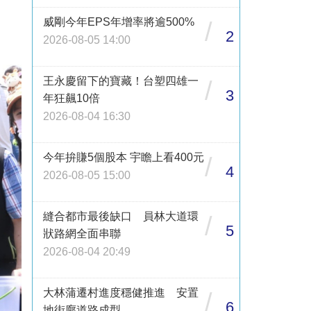
威剛今年EPS年增率將逾500%
/
2
2026-08-05 14:00
王永慶留下的寶藏！台塑四雄一
/
3
年狂飆10倍
2026-08-04 16:30
今年拚賺5個股本 宇瞻上看400元
/
4
2026-08-05 15:00
縫合都市最後缺口 員林大道環
/
5
狀路網全面串聯
2026-08-04 20:49
大林蒲遷村進度穩健推進 安置
/
6
地街廓道路成型