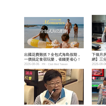
出國花費難抓？全包式海島假期，
下個月
一價搞定食宿玩樂，省錢更省心！
網】三
2026-08-06
2026-08-0
PR・Club Med Taiwan