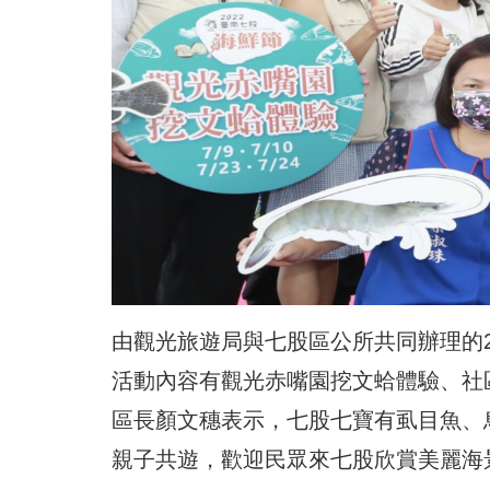
由觀光旅遊局與七股區公所共同辦理的20
活動內容有觀光赤嘴園挖文蛤體驗、社
區長顏文穗表示，七股七寶有虱目魚、
親子共遊，歡迎民眾來七股欣賞美麗海