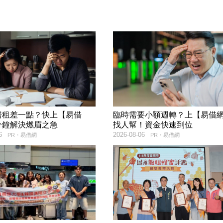
房租差一點？快上【易借
臨時需要小額週轉？上【易借
分鐘解決燃眉之急
找人幫！資金快速到位
6
2026-08-06
PR・易借網
PR・易借網