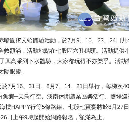
園挖文蛤體驗活動，於7月9、10、23、24日共
名已全數額滿，活動地點在七股區六孔碼頭。活動提供
親子興高采列下水體驗，大家都玩得不亦樂乎。活動
太陽眼鏡。
月16、31日、8月7、14、21日舉行，每梯次4
股份魚鄉─天鳥行空、溪南休閒農業區樂活行、鹽埕巡
海樓HAPPY行等5條路線。七股七寶宴將於8月27
7月26日上午9時起開始網路報名，額滿為止。