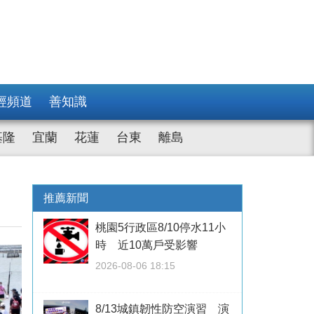
經頻道
善知識
基隆
宜蘭
花蓮
台東
離島
推薦新聞
桃園5行政區8/10停水11小
時 近10萬戶受影響
2026-08-06 18:15
8/13城鎮韌性防空演習 演