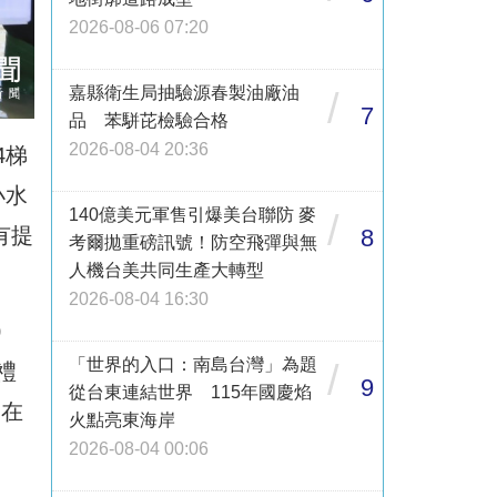
2026-08-06 07:20
嘉縣衛生局抽驗源春製油廠油
/
7
品 苯駢芘檢驗合格
2026-08-04 20:36
4梯
小水
140億美元軍售引爆美台聯防 麥
/
有提
8
考爾拋重磅訊號！防空飛彈與無
人機台美共同生產大轉型
2026-08-04 16:30
0
「世界的入口：南島台灣」為題
/
禮
9
從台東連結世界 115年國慶焰
日在
火點亮東海岸
2026-08-04 00:06