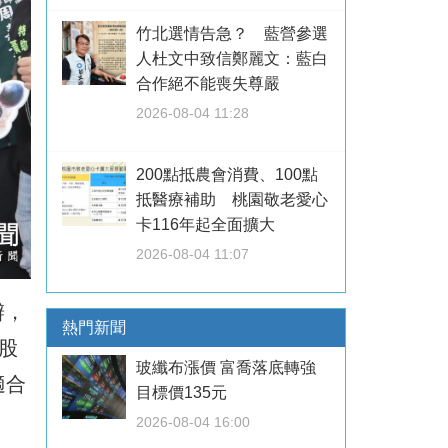
竹北選情告急？ 藍營參選
人杜文中致信鄭麗文：藍白
合作絕不能喪失尊嚴
2026-08-04 11:28
200點抵農會消費、100點
抵醫療補助 桃園敬老愛心
卡116年起全面擴大
2026-08-04 11:07
辦，
熱門新聞
股
玻纖布漲價 富喬落底轉強
適合
目標價135元
2026-08-04 16:00