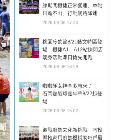
練期間機捷正常營運、車站
只進不出、行動網路降速
2026-08-06 17:44
桃園冷飲節8/21藝文特區登
場 機捷A1、A12站快閃店
暖身活動即日搶先開跑
2026-08-06 16:29
啦啦隊女神李多慧來了！
石岡熱氣球嘉年華8/22起登
場
2026-08-06 15:02
迎戰廚餘去化新挑戰 南投
縣推家用廚餘機補助每戶最