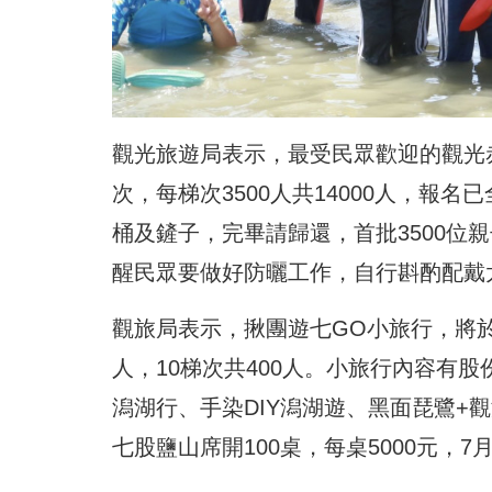
觀光旅遊局表示，最受民眾歡迎的觀光赤嘴
次，每梯次3500人共14000人，報
桶及鏟子，完畢請歸還，首批3500位
醒民眾要做好防曬工作，自行斟酌配戴
觀旅局表示，揪團遊七GO小旅行，將於於7
人，10梯次共400人。小旅行內容有
潟湖行、手染DIY潟湖遊、黑面琵鷺+觀
七股鹽山席開100桌，每桌5000元，