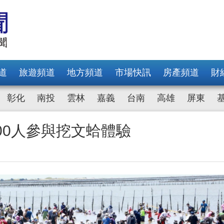
道
旅遊頻道
地方頻道
市場快訊
房產頻道
財
彰化
南投
雲林
嘉義
台南
高雄
屏東
00人參與挖文蛤體驗