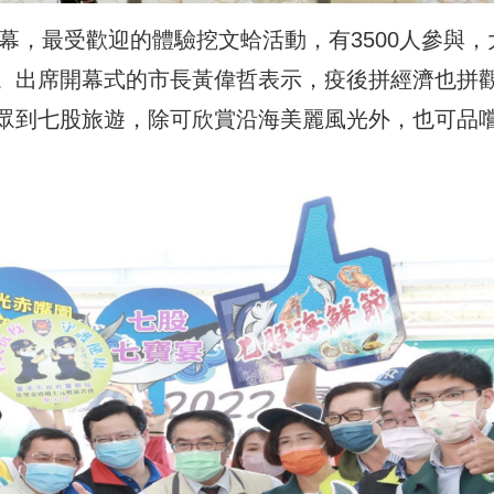
開幕，最受歡迎的體驗挖文蛤活動，有3500人參與，
。出席開幕式的市長黃偉哲表示，疫後拼經濟也拼
眾到七股旅遊，除可欣賞沿海美麗風光外，也可品