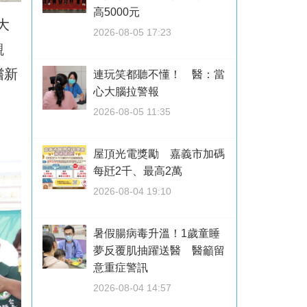
高5000元
大
2026-08-05 17:23
觀
嚐新
連玩笑都聽不懂！ 醫：當
心大腦拉警報
2026-08-05 11:35
屋頂光電獎勵 嘉義市加碼
每瓩2千、最高2萬
2026-08-04 19:10
暑假腸病毒升溫！1歲童睡
夢反覆肌抽躍送醫 醫籲留
意重症警訊
2026-08-04 14:57