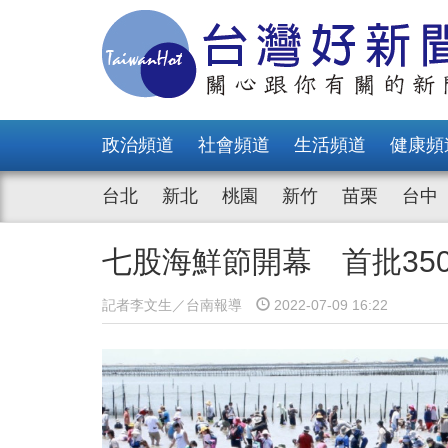
政治頻道
社會頻道
生活頻道
健康頻
台北
新北
桃園
新竹
苗栗
台中
七股海鮮節開幕 首批35
記者李文生／台南報導
2022-07-09 16:22