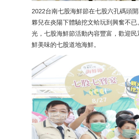
2022台南七股海鮮節在七股六孔碼頭
夥兒在炎陽下體驗挖文蛤玩到興奮不已
光，七股海鮮節活動內容豐富，歡迎民
鮮美味的七股道地海鮮。