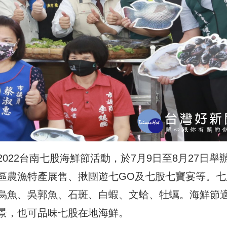
22台南七股海鮮節活動，於7月9日至8月27日舉
區農漁特產展售、揪團遊七GO及七股七寶宴等。七
烏魚、吳郭魚、石斑、白蝦、文蛤、牡蠣。海鮮節
景，也可品味七股在地海鮮。