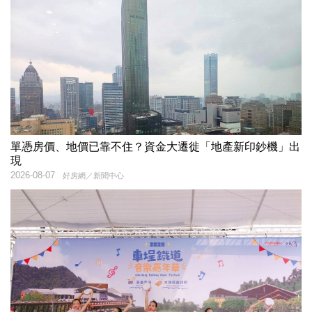
單憑房價、地價已靠不住？資金大遷徙「地產新印鈔機」出
現
2026-08-07
好房網／新聞中心