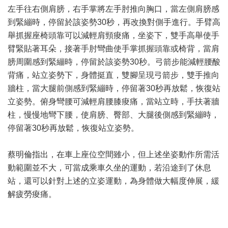
左手往右側肩膀，右手掌將左手肘推向胸口，當左側肩膀感
到緊繃時，停留於該姿勢30秒，再改換對側手進行。手臂高
舉抓握座椅頭靠可以減輕肩頸痠痛，坐姿下，雙手高舉使手
臂緊貼著耳朵，接著手肘彎曲使手掌抓握頭靠或椅背，當肩
膀周圍感到緊繃時，停留於該姿勢30秒。弓箭步能減輕腰酸
背痛，站立姿勢下，身體挺直，雙腳呈現弓箭步，雙手推向
牆柱，當大腿前側感到緊繃時，停留著30秒再放鬆，恢復站
立姿勢。俯身彎腰可減輕肩腰膝痠痛，當站立時，手扶著牆
柱，慢慢地彎下腰，使肩膀、臀部、大腿後側感到緊繃時，
停留著30秒再放鬆，恢復站立姿勢。
蔡明倫指出，在車上座位空間雖小，但上述坐姿動作所需活
動範圍並不大，可當成乘車久坐的運動，若沿途到了休息
站，還可以針對上述的立姿運動，為身體做大幅度伸展，緩
解疲勞痠痛。