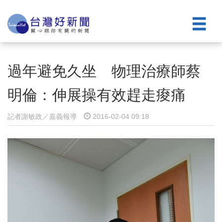
過年避免久坐 物理治療師蔡
明倫：伸展操有效趕走痠痛
記者謝敏政／嘉義報導
2016-02-04 09:18