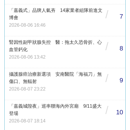
「嘉義式」品牌人氣夯 14家業者組隊前進文
/
7
博會
2026-08-06 16:46
腎因性副甲狀腺失控 醫：拖太久恐骨折、心
/
8
血管鈣化
2026-08-06 13:42
攝護腺癌治療新選項 安南醫院「海福刀」無
/
9
傷口、無輻射
2026-08-07 23:22
「嘉義城隍夜」巡串聯海內外宮廟 9/11盛大
/
10
登場
2026-08-07 18:14