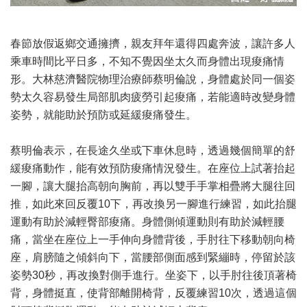
春節放假返鄉交通擁擠，親友拜年還得四處奔波，讓許多人
乘車時間比平日多，不知不覺因坐太久而身體出現痠痛情
形。大林慈濟醫院物理治療師蔡明倫說，身體處於同一個姿
勢太久容易發生局部肌肉疲勞引起痠痛，若能適時改變身體
姿勢，就能助於預防或延緩痠痛發生。
蔡明倫表示，在長途久坐或下車休息時，透過幾個簡單的舒
緩痠痛動作，能有效預防痠痛情況發生。在座位上試著抬起
一腳，讓大腿抬高朝向胸前，再以雙手手掌相疊將大腿往回
推，如此來回反覆10下，再改換另一腳進行練習，如此抬腿
運動有助於減輕臀部痠痛。身體側傾運動則有助於減輕腰
痛，當坐在座位上一手伸向身體背後，手肘往下移動朝向椅
座，肩膀隨之傾斜向下，當腰部側面感到緊繃時，停留於該
姿勢30秒，再改換對側手進行。坐姿下，以手肘往後頂著椅
背，身體挺直，使背部離開椅背，反覆練習10次，透過這個