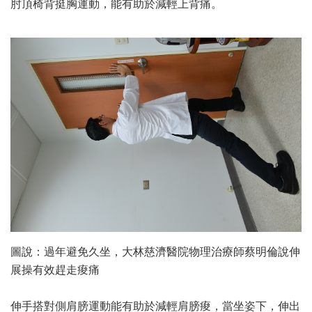
肘頂椅背挺胸運動，能有助於減輕上背痛。
圖說：過年避免久坐，大林慈濟醫院物理治療師蔡明倫說伸
展操有效趕走痠痛
伸手搭對側肩膀運動能有助於減輕肩膀痠，當坐姿下，伸出