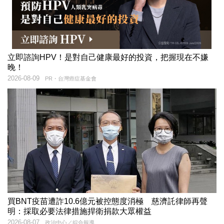
立即諮詢HPV！是對自己健康最好的投資，把握現在不嫌
晚！
2026-08-09
PR・台灣癌症基金會
買BNT疫苗遭詐10.6億元被控態度消極 慈濟託律師再聲
明：採取必要法律措施捍衛捐款大眾權益
2026-08-07
政治中心／綜合報導