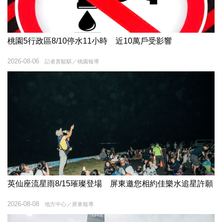
桃園5行政區8/10停水11小時 近10萬戶受影響
2026-08-06
記者黃駿騏／桃園報導
英仙座流星雨8/15璀璨登場 屏東邀您相約佳樂水追星許願
2026-08-08
地方中心／屏東報導