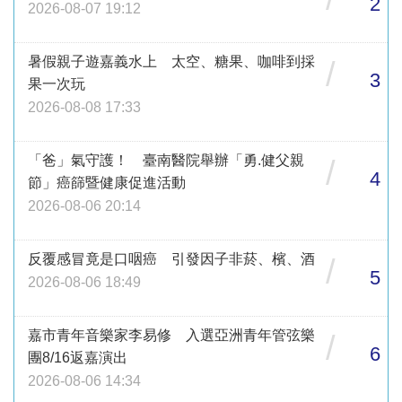
2
2026-08-07 19:12
暑假親子遊嘉義水上 太空、糖果、咖啡到採
/
3
果一次玩
2026-08-08 17:33
「爸」氣守護！ 臺南醫院舉辦「勇.健父親
/
4
節」癌篩暨健康促進活動
2026-08-06 20:14
反覆感冒竟是口咽癌 引發因子非菸、檳、酒
/
5
2026-08-06 18:49
嘉市青年音樂家李易修 入選亞洲青年管弦樂
/
6
團8/16返嘉演出
2026-08-06 14:34