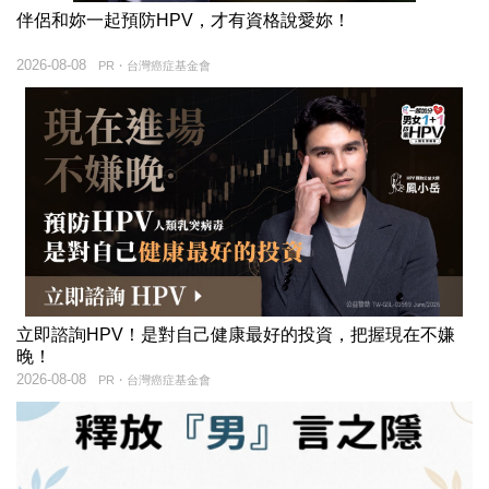
伴侶和妳一起預防HPV，才有資格說愛妳！
2026-08-08
PR・台灣癌症基金會
立即諮詢HPV！是對自己健康最好的投資，把握現在不嫌
晚！
2026-08-08
PR・台灣癌症基金會