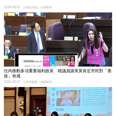
2026-08-07
記者莊漢昌／台南報導
任內推動多項重要福利政策 桃議員謝美英肯定市民對「善
政」有感
2026-08-07
記者黃駿騏／桃園報導