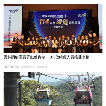
雲林調解委員貢獻獲肯定 103位績優人員接受表揚
2026-08-06
記者陳致愷／雲林報導