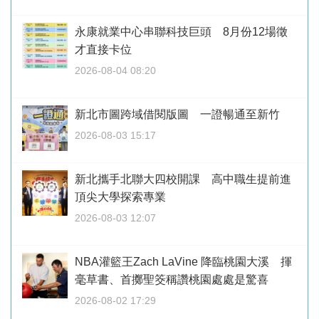
永康就業中心串聯科技巨頭 8月份12場徵
才直接卡位
2026-08-04 08:20
新北市圖跨域借閱版圖 一證暢通至新竹
2026-08-03 15:17
新北攜手北聯大四校開課 高中職生提前進
頂尖大學探索專業
2026-08-03 12:07
NBA灌籃王Zach LaVine 降臨桃園大溪 揮
毫草書、首擲聖筊稱讚桃園處處是驚喜
2026-08-02 17:29