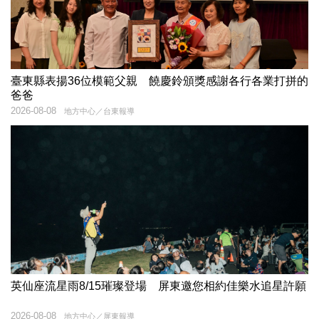
臺東縣表揚36位模範父親 饒慶鈴頒獎感謝各行各業打拼的
爸爸
2026-08-08
地方中心／台東報導
英仙座流星雨8/15璀璨登場 屏東邀您相約佳樂水追星許願
2026-08-08
地方中心／屏東報導