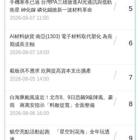
手機寒冬已過 台灣PA三雄搶進AI光通訊與低軌
/
5
衛星 砷化鎵 磷化銦掀新一波材料革命
2026-08-07 11:00
AI材料缺貨 南亞(1303) 電子材料取代塑化 為長
/
6
期成長主軸
2026-08-07 14:00
載板供不應求 欣興提高資本支出擴產
/
7
2026-08-05 14:00
白海豚颱風逼近！北市8、9日恐飆9級陣風、豪
/
8
雨 蔣萬安指示「料敵從寬」全面整備
2026-08-06 16:00
貓空亮點活動起跑 「星空到花海」全年玩透
/
9
透