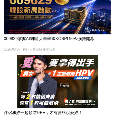
009829掌握AI關鍵 大華韓國KOSPI 50今強勢開募
2026-08-07
PR・大華銀全能行銷方案
伴侶和妳一起預防HPV，才有資格說愛妳！