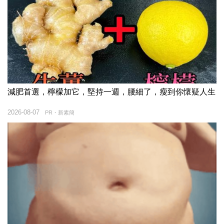
減肥首選，檸檬加它，堅持一週，腰細了，瘦到你懷疑人生
2026-08-07
PR・新素簡