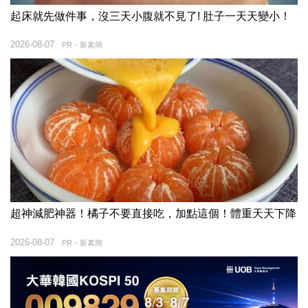
起床就先做件事，沒三天小腹就不見了! 肚子一天天變小！
2026-08-07
PR・新素簡
超神減肥神器！橘子不要直接吃，加點這個！體重天天下降
2026-08-07
PR・新素簡