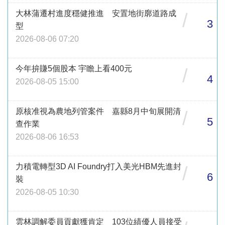
大林蒲遷村進度穩健推進 安置地街廓道路成
/
3
型
2026-08-06 07:20
今年拚賺5個股本 宇瞻上看400元
/
4
2026-08-05 15:00
原核准視為農地列管案件 嘉縣8月中旬展開清
/
5
查作業
2026-08-06 16:53
力積電轉型3D AI Foundry打入美光HBM先進封
/
6
裝
2026-08-05 10:30
雲林調解委員貢獻獲肯定 103位績優人員接受