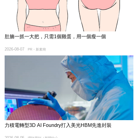
肚腩一抓一大把，只需1個雞蛋，用一個瘦一個
2026-08-07
PR・新素簡
力積電轉型3D AI Foundry打入美光HBM先進封裝
2026-08-05