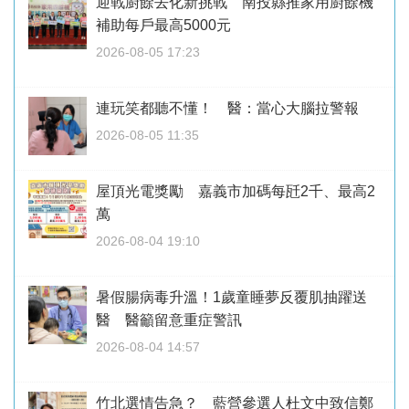
迎戰廚餘去化新挑戰 南投縣推家用廚餘機
補助每戶最高5000元
2026-08-05 17:23
連玩笑都聽不懂！ 醫：當心大腦拉警報
2026-08-05 11:35
屋頂光電獎勵 嘉義市加碼每瓩2千、最高2
萬
2026-08-04 19:10
暑假腸病毒升溫！1歲童睡夢反覆肌抽躍送
醫 醫籲留意重症警訊
2026-08-04 14:57
竹北選情告急？ 藍營參選人杜文中致信鄭