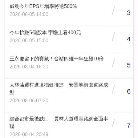
威剛今年EPS年增率將逾500%
/
3
2026-08-05 14:00
今年拚賺5個股本 宇瞻上看400元
/
4
2026-08-05 15:00
王永慶留下的寶藏！台塑四雄一年狂飆10倍
/
5
2026-08-04 16:30
大林蒲遷村進度穩健推進 安置地街廓道路成
/
6
型
2026-08-06 07:20
縫合都市最後缺口 員林大道環狀路網全面串
/
7
聯
2026-08-04 20:49