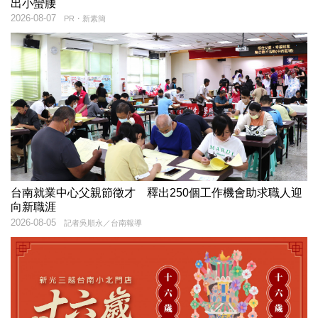
出小蠻腰
2026-08-07
PR・新素簡
台南就業中心父親節徵才 釋出250個工作機會助求職人迎
向新職涯
2026-08-05
記者吳順永／台南報導