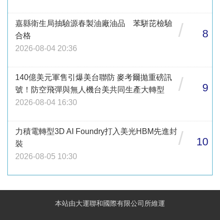
嘉縣衛生局抽驗源春製油廠油品 苯駢芘檢驗
/
8
合格
2026-08-04 20:36
140億美元軍售引爆美台聯防 麥考爾拋重磅訊
/
9
號！防空飛彈與無人機台美共同生產大轉型
2026-08-04 16:30
力積電轉型3D AI Foundry打入美光HBM先進封
/
10
裝
2026-08-05 10:30
本站由大運聯和國際有限公司所維運