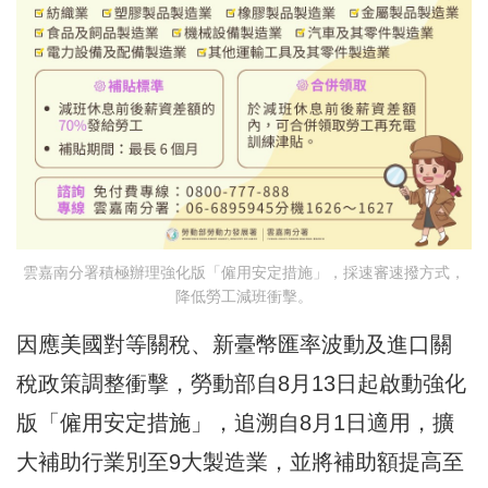
雲嘉南分署積極辦理強化版「僱用安定措施」，採速審速撥方式，
降低勞工減班衝擊。
因應美國對等關稅、新臺幣匯率波動及進口關
稅政策調整衝擊，勞動部自8月13日起啟動強化
版「僱用安定措施」，追溯自8月1日適用，擴
大補助行業別至9大製造業，並將補助額提高至