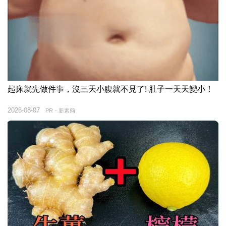
起床就先做件事，沒三天小腹就不見了! 肚子一天天變小！
2026-08-07
PR・新素簡