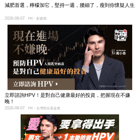
減肥首選，檸檬加它，堅持一週，腰細了，瘦到你懷疑人生
2026-08-07
PR・新素簡
立即諮詢HPV！是對自己健康最好的投資，把握現在不嫌
晚！
2026-08-07
PR・台灣癌症基金會