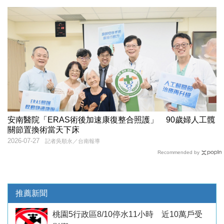
安南醫院「ERAS術後加速康復整合照護」 90歲婦人工髖
關節置換術當天下床
2026-07-27
記者吳順永／台南報導
Recommended by
推薦新聞
桃園5行政區8/10停水11小時 近10萬戶受