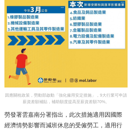
因應關稅政策，勞動部啟動「強化僱用安定措施」，9大行業可申請
薪資差額補貼，補助額度提高至薪資差額70%。
勞發署雲嘉南分署指出，此次措施適用因國際
經濟情勢影響而減班休息的受僱勞工，適用行