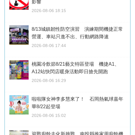
影響
2026-08-06 18:15
8/13城鎮韌性防空演習 演練期間機捷正常
營運、車站只進不出、行動網路降速
2026-08-06 17:44
桃園冷飲節8/21藝文特區登場 機捷A1、
A12站快閃店暖身活動即日搶先開跑
2026-08-06 16:29
啦啦隊女神李多慧來了！ 石岡熱氣球嘉年
華8/22起登場
2026-08-06 15:02
迎戰廚餘去化新挑戰 南投縣推家用廚餘機