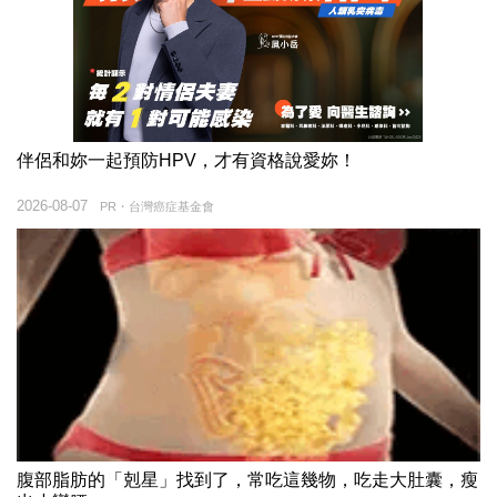
伴侶和妳一起預防HPV，才有資格說愛妳！
2026-08-07
PR・台灣癌症基金會
腹部脂肪的「剋星」找到了，常吃這幾物，吃走大肚囊，瘦