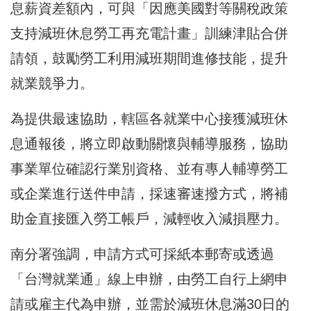
息薪資差額內，可與「因應美國對等關稅政策
支持減班休息勞工再充電計畫」訓練津貼合併
請領，鼓勵勞工利用減班期間進修技能，提升
就業競爭力。
為提供最速協助，轄區各就業中心接獲減班休
息通報後，將立即啟動關懷與輔導服務，協助
事業單位確認行業別資格、並有專人輔導勞工
或企業進行送件申請，採速審速撥方式，將補
助金直接匯入勞工帳戶，減輕收入減損壓力。
南分署強調，申請方式可採紙本郵寄或透過
「台灣就業通」線上申辦，由勞工自行上網申
請或雇主代為申辦，並需於減班休息滿30日的