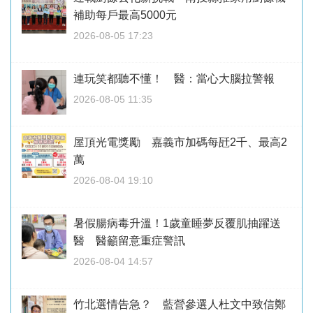
補助每戶最高5000元
2026-08-05 17:23
連玩笑都聽不懂！ 醫：當心大腦拉警報
2026-08-05 11:35
屋頂光電獎勵 嘉義市加碼每瓩2千、最高2
萬
2026-08-04 19:10
暑假腸病毒升溫！1歲童睡夢反覆肌抽躍送
醫 醫籲留意重症警訊
2026-08-04 14:57
竹北選情告急？ 藍營參選人杜文中致信鄭