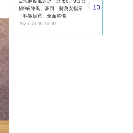
白海豚颱風逼近！北市8、9日恐
/
10
飆9級陣風、豪雨 蔣萬安指示
「料敵從寬」全面整備
2026-08-06 16:00