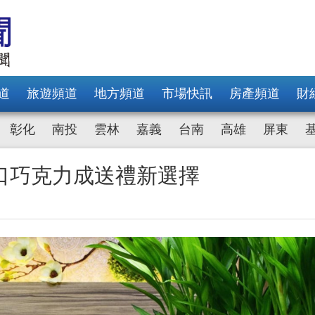
道
旅遊頻道
地方頻道
市場快訊
房產頻道
財
彰化
南投
雲林
嘉義
台南
高雄
屏東
口巧克力成送禮新選擇