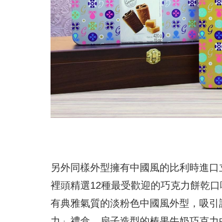
另外同樣外型擁有中國風的比利時進口立
裡頭精選12種最受歡迎的巧克力餅乾
有典雅氣質的淡粉色中國風外型，吸引許多
力」禮盒，扇子造型的榛果牛奶巧克力