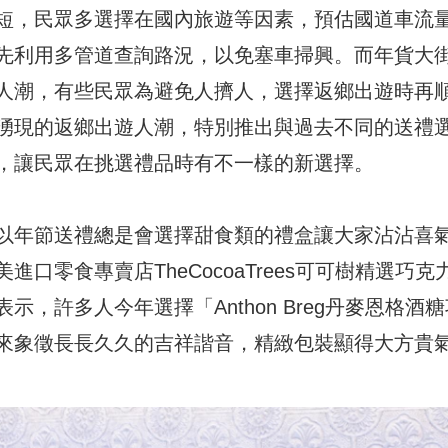
短，民眾多選擇在國內旅遊等因素，預估國道車流
先利用多管道查詢路況，以免塞車掃興。而年貨大
人潮，有些民眾為避免人擠人，選擇返鄉出遊時再
湧現的返鄉出遊人潮，特別推出與過去不同的送禮
，讓民眾在挑選禮品時有不一樣的新選擇。
以年節送禮總是會選擇甜食類的禮盒讓大家沾沾喜
口零食專賣店TheCocoaTrees可可樹精選巧克
，許多人今年選擇「Anthon Breg丹麥恩格酒糖
來象徵長長久久的吉祥諧音，精緻包裝顯得大方貴