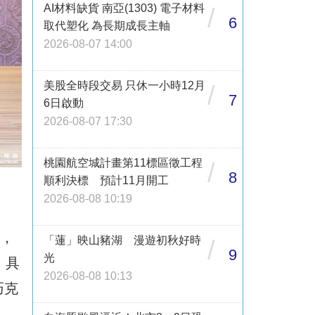
AI材料缺貨 南亞(1303) 電子材料
/
6
取代塑化 為長期成長主軸
2026-08-07 14:00
美股全時段交易 只休一小時12月
/
7
6日啟動
2026-08-07 17:30
桃園航空城計畫第11標區徵工程
/
8
順利決標 預計11月開工
2026-08-08 10:19
」，
「蓮」映山豬湖 漫遊初秋好時
/
9
光
，具
2026-08-08 10:13
巧克