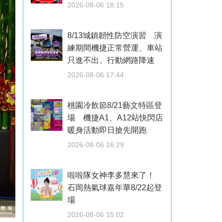
2026-08-06 18:15
8/13城鎮韌性防空演習 演
練期間機捷正常營運、車站
只進不出、行動網路降速
2026-08-06 17:44
桃園冷飲節8/21藝文特區登
場 機捷A1、A12站快閃店
暖身活動即日搶先開跑
2026-08-06 16:29
啦啦隊女神李多慧來了！
石岡熱氣球嘉年華8/22起登
場
2026-08-06 15:02