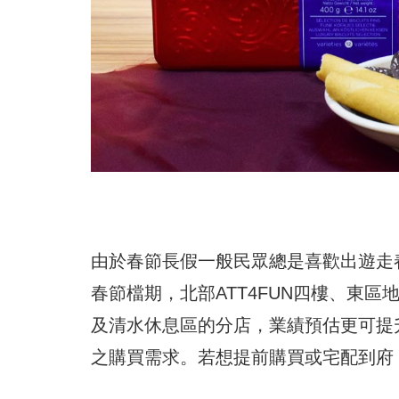
由於春節長假一般民眾總是喜歡出遊走春，
春節檔期，北部ATT4FUN四樓、東
及清水休息區的分店，業績預估更可提
之購買需求。若想提前購買或宅配到府