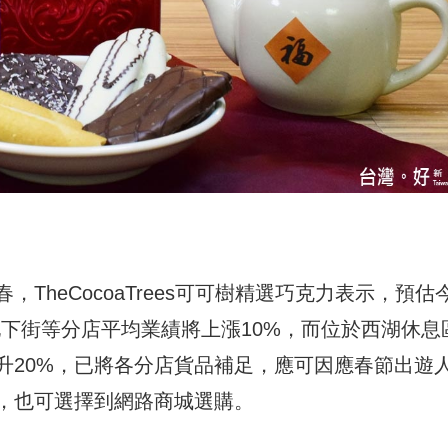
TheCocoaTrees可可樹精選巧克力表示，預估
區地下街等分店平均業績將上漲10%，而位於西湖休息
升20%，已將各分店貨品補足，應可因應春節出遊
，也可選擇到網路商城選購。