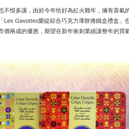
也不惶多讓，由於今年恰好為紅火雞年，擁有喜氣
es Gavottes樂緹綜合巧克力薄餅捲鐵盒禮盒」
市價兩成的優惠，期望在新年衝刺業績讓整年的買