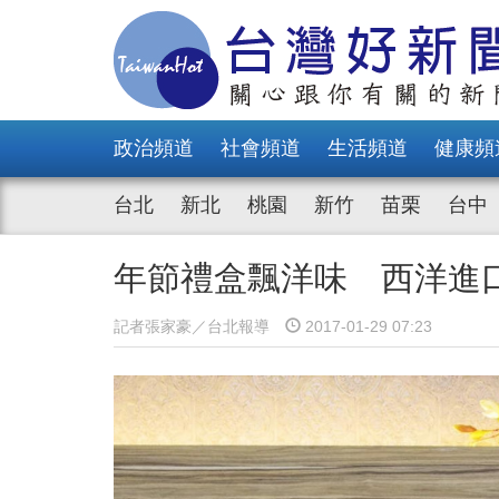
政治頻道
社會頻道
生活頻道
健康頻
台北
新北
桃園
新竹
苗栗
台中
年節禮盒飄洋味 西洋進
記者張家豪／台北報導
2017-01-29 07:23