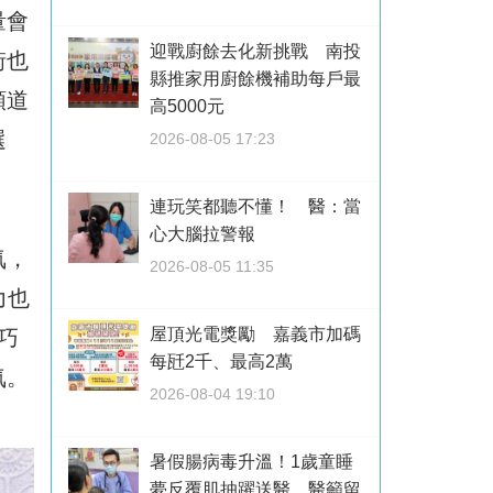
量會
迎戰廚餘去化新挑戰 南投
街也
縣推家用廚餘機補助每戶最
順道
高5000元
選
2026-08-05 17:23
連玩笑都聽不懂！ 醫：當
心大腦拉警報
氣，
2026-08-05 11:35
力也
屋頂光電獎勵 嘉義市加碼
巧
每瓩2千、最高2萬
氣。
2026-08-04 19:10
暑假腸病毒升溫！1歲童睡
夢反覆肌抽躍送醫 醫籲留