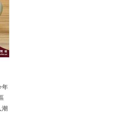
今年
區
人潮