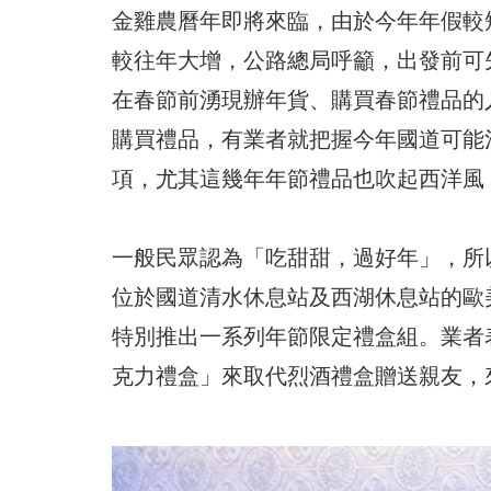
金雞農曆年即將來臨，由於今年年假較
較往年大增，公路總局呼籲，出發前可
在春節前湧現辦年貨、購買春節禮品的
購買禮品，有業者就把握今年國道可能
項，尤其這幾年年節禮品也吹起西洋風
一般民眾認為「吃甜甜，過好年」，所
位於國道清水休息站及西湖休息站的歐美進
特別推出一系列年節限定禮盒組。業者表示
克力禮盒」來取代烈酒禮盒贈送親友，