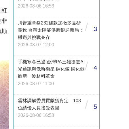
2026-08-06 16:53
的紅
也非
川普重拳祭232條款加徵多晶矽
/
3
關稅 台灣太陽能供應鏈迎新局：
氣順
機遇與挑戰並存
2026-08-07 12:00
手機寒冬已過 台灣PA三雄搶進AI
/
4
光通訊與低軌衛星 砷化鎵 磷化銦
掀新一波材料革命
2026-08-07 11:00
雲林調解委員貢獻獲肯定 103
/
5
位績優人員接受表揚
2026-08-06 16:58