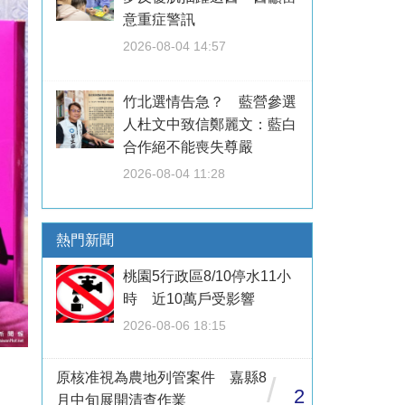
意重症警訊
2026-08-04 14:57
竹北選情告急？ 藍營參選
人杜文中致信鄭麗文：藍白
合作絕不能喪失尊嚴
2026-08-04 11:28
熱門新聞
桃園5行政區8/10停水11小
時 近10萬戶受影響
2026-08-06 18:15
原核准視為農地列管案件 嘉縣8
/
2
月中旬展開清查作業