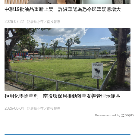
中聯19批油品重新上架 許淑華認為恐令民眾疑慮增大
2026-07-22
記者扶小萍／南投報導
拒用化學除草劑 南投環保局推動雜草友善管理示範區
2026-08-04
記者扶小萍／南投報導
Recommended by