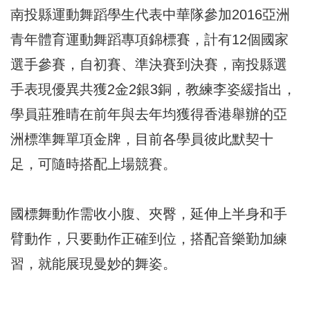
南投縣運動舞蹈學生代表中華隊參加2016亞洲
青年體育運動舞蹈專項錦標賽，計有12個國家
選手參賽，自初賽、準決賽到決賽，南投縣選
手表現優異共獲2金2銀3銅，教練李姿緩指出，
學員莊雅晴在前年與去年均獲得香港舉辦的亞
洲標準舞單項金牌，目前各學員彼此默契十
足，可隨時搭配上場競賽。
國標舞動作需收小腹、夾臀，延伸上半身和手
臂動作，只要動作正確到位，搭配音樂勤加練
習，就能展現曼妙的舞姿。