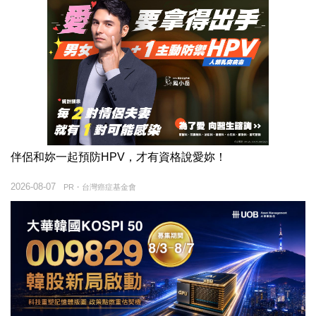
伴侶和妳一起預防HPV，才有資格說愛妳！
2026-08-07
PR・台灣癌症基金會