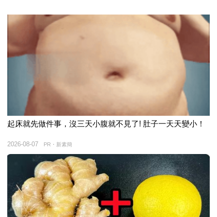
起床就先做件事，沒三天小腹就不見了! 肚子一天天變小！
2026-08-07
PR・新素簡