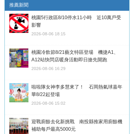
推薦新聞
桃園5行政區8/10停水11小時 近10萬戶受
影響
2026-08-06 18:15
桃園冷飲節8/21藝文特區登場 機捷A1、
A12站快閃店暖身活動即日搶先開跑
2026-08-06 16:29
啦啦隊女神李多慧來了！ 石岡熱氣球嘉年
華8/22起登場
2026-08-06 15:02
迎戰廚餘去化新挑戰 南投縣推家用廚餘機
補助每戶最高5000元