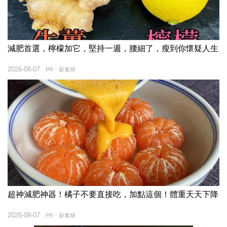
減肥首選，檸檬加它，堅持一週，腰細了，瘦到你懷疑人生
2026-08-07
PR・新素簡
超神減肥神器！橘子不要直接吃，加點這個！體重天天下降
2026-08-07
PR・新素簡