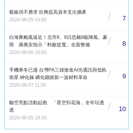
載板供不應求 欣興提高資本支出擴產
/
7
2026-08-05 14:00
白海豚颱風逼近！北市8、9日恐飆9級陣風、豪
/
8
雨 蔣萬安指示「料敵從寬」全面整備
2026-08-06 16:00
手機寒冬已過 台灣PA三雄搶進AI光通訊與低軌
/
9
衛星 砷化鎵 磷化銦掀新一波材料革命
2026-08-07 11:00
貓空亮點活動起跑 「星空到花海」全年玩透
/
10
透
2026-08-05 18:33