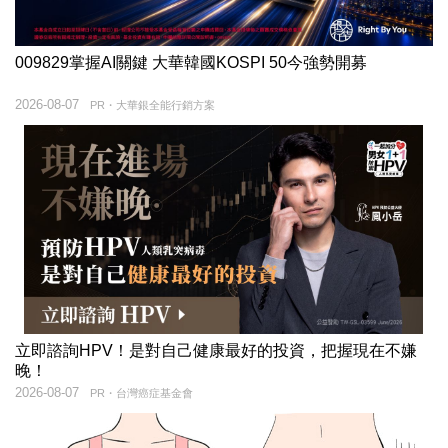
009829掌握AI關鍵 大華韓國KOSPI 50今強勢開募
2026-08-07
PR・大華銀全能行銷方案
立即諮詢HPV！是對自己健康最好的投資，把握現在不嫌
晚！
2026-08-07
PR・台灣癌症基金會