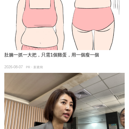
肚腩一抓一大把，只需1個雞蛋，用一個瘦一個
2026-08-07
PR・新素簡