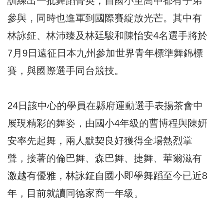
訓練出一批舞蹈菁英，自國小至高中都有子弟
參與，同時也進軍到國際賽綻放光芒。其中有
林詠鉦、林沛臻及林廷駿和陳怡安4名選手將於
7月9日遠征日本九州參加世界青年標準舞錦標
賽，與國際選手同台競技。
24日該中心的學員在縣府運動選手表揚茶會中
展現精彩的舞姿，由國小4年級的曹博程與陳妍
安率先起舞，兩人默契良好獲得全場熱烈掌
聲，接著的倫巴舞、森巴舞、捷舞、華爾滋有
激越有優雅，林詠鉦自國小即學舞蹈至今已近8
年，目前就讀同德家商一年級。