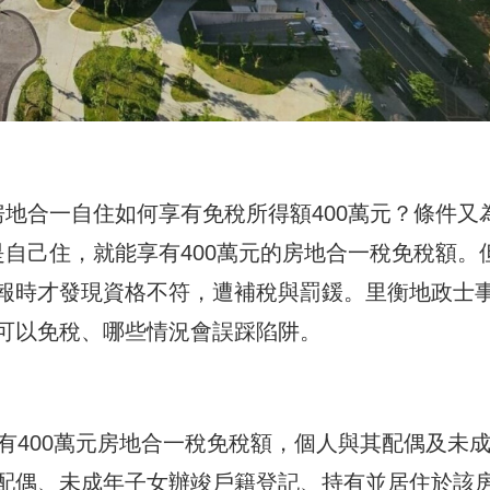
地合一自住如何享有免稅所得額400萬元？條件又
自己住，就能享有400萬元的房地合一稅免稅額。
報時才發現資格不符，遭補稅與罰鍰。里衡地政士
可以免稅、哪些情況會誤踩陷阱。
有400萬元房地合一稅免稅額，個人與其配偶及未
配偶、未成年子女辦竣戶籍登記、持有並居住於該