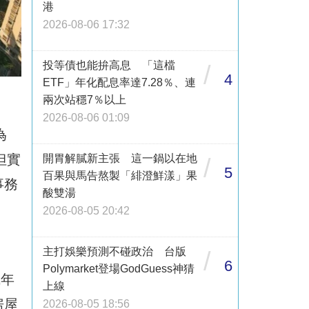
港
2026-08-06 17:32
投等債也能拚高息 「這檔
/
4
ETF」年化配息率達7.28％、連
兩次站穩7％以上
2026-08-06 01:09
為
但實
開胃解膩新主張 這一鍋以在地
/
5
百果與馬告熬製「緋澄鮮漾」果
事務
酸雙湯
2026-08-05 20:42
主打娛樂預測不碰政治 台版
/
6
Polymarket登場GodGuess神猜
成年
上線
房屋
2026-08-05 18:56