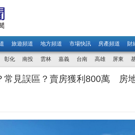
道
旅遊頻道
地方頻道
市場快訊
房產頻道
財
彰化
南投
雲林
嘉義
台南
高雄
屏東
常見誤區？賣房獲利800萬 房