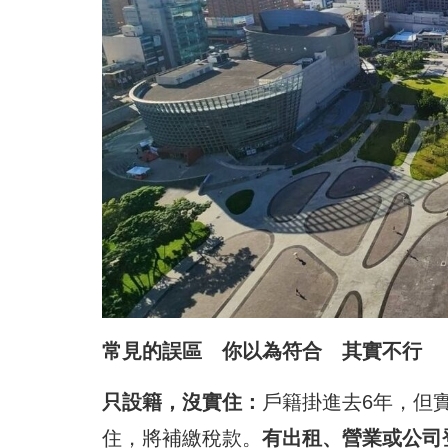
常見的誤區 你以為符合 其實不行
只設籍，沒實住：
戶籍掛進去6年，但
住，將補繳稅款。
有出租、營業或公司