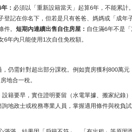
6年：
必須以「重新設籍當天」起算6年，不能累計
子登記在你名下，但若是只有爸爸、媽媽或「成年
條件。
短期內連續出售自住房屋：
自住滿6年不是「
女6年內只能使用1次自住免稅額。
過，仍需針對超出部分課稅。例如賣房獲利800萬元
0％房地合一稅。
 設籍要早，實住證明要留（水電單據、搬家紀錄）
前諮詢地政士或稅務專業人員，掌握適用條件與稅負試
心滿滿，結果因「戶籍不符」、「有出租」等原因