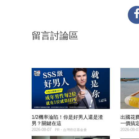
留言討論區
1/2機率淪陷！你是好男人還是渣
出國花
男？關鍵在這
一價搞
2026-08-07
2026-08-0
PR・台灣癌症基金會