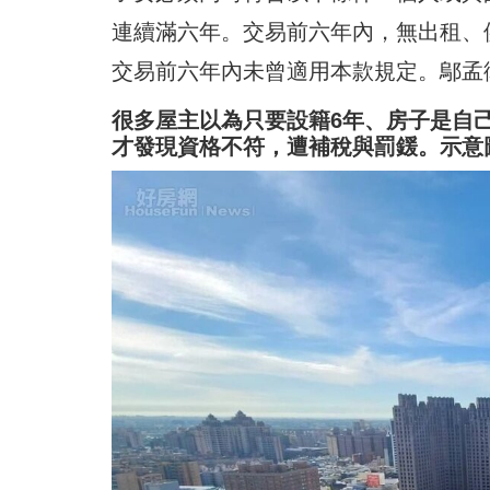
連續滿六年。交易前六年內，無出租、
交易前六年內未曾適用本款規定。鄔孟
很多屋主以為只要設籍6年、房子是自己
才發現資格不符，遭補稅與罰鍰。示意圖