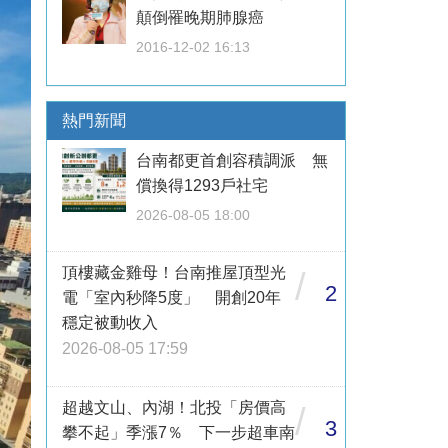
顛倒罹晚期肺腺癌
2016-12-02 16:13
熱門新聞
台南都更首創容積調派 無
償換得1293戶社宅
2026-08-05 18:00
頂樓藏金雞母！台南推屋頂型光
/
2
電「室內秒降5度」 開創20年
穩定被動收入
2026-08-05 17:59
超越文山、內湖！北投「房價高
/
3
攀不起」季漲7％ 下一步超車南