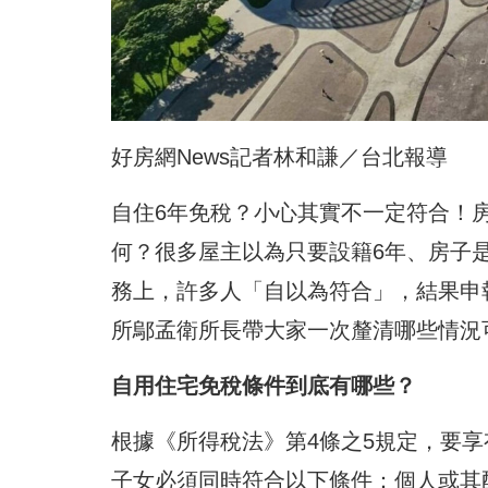
好房網News記者林和謙／台北報導
自住6年免稅？小心其實不一定符合！房
何？很多屋主以為只要設籍6年、房子是
務上，許多人「自以為符合」，結果申
所鄔孟衛所長帶大家一次釐清哪些情況
自用住宅免稅條件到底有哪些？
根據《所得稅法》第4條之5規定，要享
子女必須同時符合以下條件：個人或其