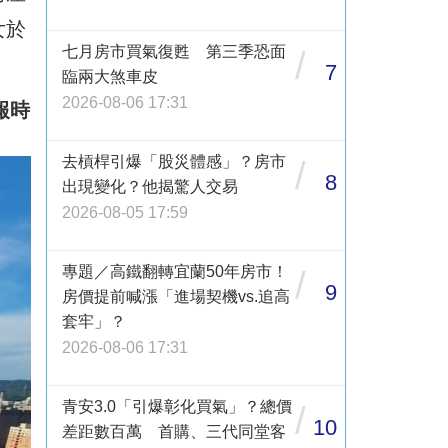
女於
七月房市買氣復甦 第三季恐面
/
7
臨兩大煞車皮
2026-08-06 17:31
報時
去槓桿引爆「股災體感」？房市
/
8
出現變化？他揭驚人交易
2026-08-05 17:59
專題／高鐵翻轉宜蘭50年房市！
/
9
房價提前喊漲「進場契機vs.追高
套牢」？
2026-08-06 17:31
青安3.0「引爆彰化買氣」？總價
/
10
差距數百萬 首購、三代同堂客