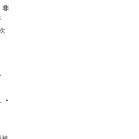
。
非
子
次
，
。•
而被