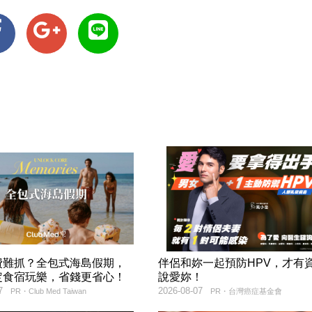
費難抓？全包式海島假期，
伴侶和妳一起預防HPV，才有
定食宿玩樂，省錢更省心！
說愛妳！
7
2026-08-07
PR・Club Med Taiwan
PR・台灣癌症基金會