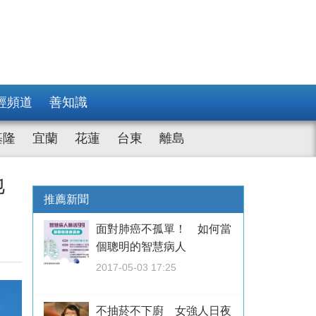
經頻道
善知識
基隆
宜蘭
花蓮
台東
離島
地
推薦新聞
面對肺癌不孤單！ 如何當
個聰明的智慧病人
2017-05-03 17:25
不抽菸不下廚 女強人日夜