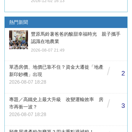
2016-12-02 16:13
熱門新聞
豐原馬鈴薯爸爸的酸甜幸福時光 親子攜手
認識在地農業
2026-08-07 21:49
單憑房價、地價已靠不住？資金大遷徙「地產
/
2
新印鈔機」出現
2026-08-07 18:28
專題／高鐵史上最大升級 改變運輸效率 房
/
3
市再衝一波？
2026-08-07 18:28
預售屋遺產稅怎麼算？四大重點避補稅！