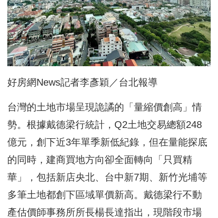
好房網News記者李彥穎／台北報導
台灣的土地市場呈現詭譎的「量縮價創高」情
勢。根據戴德梁行統計，Q2土地交易總額248
億元，創下近3年單季新低紀錄，但在量能探底
的同時，建商買地方向卻全面轉向「只買精
華」，包括新店央北、台中新7期、新竹光埔等
多筆土地都創下區域單價新高。戴德梁行不動
產估價師事務所所長楊長達指出，現階段市場