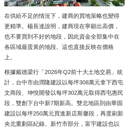
在供給不足的情況下，建商的買地策略也變得
更精準。楊長達說明，建商現在寧願出高價，
也不要買到不好的地段，因此資金全部集中在
各區域最蛋黃的地段。這也直接反映在價格
上。
根據戴德梁行「2026年Q2前十大土地交易」統
計，台中市由潤隆建設以每坪308萬元拿下西屯
文商段、坤悅開發以每坪302萬元取得西屯惠民
段，雙創下台中新7期新高。雙北地區則由華固
建設以每坪250萬元買進新店斯馨段，再度刷新
央北重劃區紀錄。新竹市部分，富宇建設也以