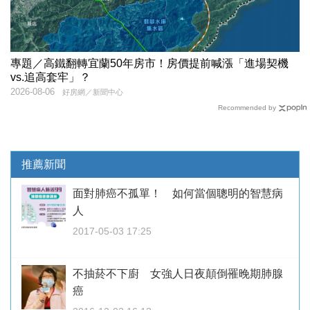
專題／高鐵翻轉宜蘭50年房市！房價提前喊漲「進場契機
vs.追高套牢」？
2026-08-06
好房網／新聞中心
Recommended by
推薦新聞
面對肺癌不孤單！ 如何當個聰明的智慧病
人
2017-05-03 17:25
不抽菸不下廚 女強人日夜顛倒罹晚期肺腺
癌