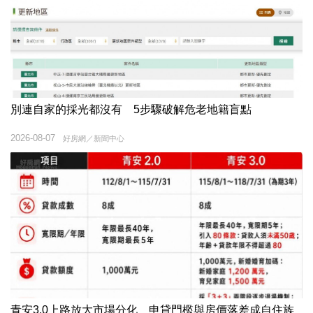
別連自家的採光都沒有 5步驟破解危老地籍盲點
2026-08-07
好房網／新聞中心
青安3.0上路放大市場分化 申貸門檻與房價落差成自住族