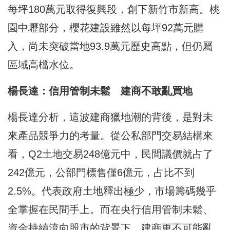
每坪180萬元取得復興段，創下新竹市新高。桃
園中壢部分，櫻花建設雖然以每坪92萬元購
入，尚未突破當地93.9萬元歷史高點，但仍屬
區域高檔水位。
楊長達：信用管制未鬆 建商不敢亂買地
楊長達分析，這波建商獵地潮的背後，是對未
來產品競爭力的考量。從公私部門交易結構來
看，Q2土地交易248億元中，民間議價就占了
242億元，公部門標售僅6億元，占比不到
2.5%。代表政府土地釋出極少，市場籌碼幾乎
全掌握在民間手上。而在央行信用管制未鬆、
資金持續流向股市的背景下，建商更不可能亂