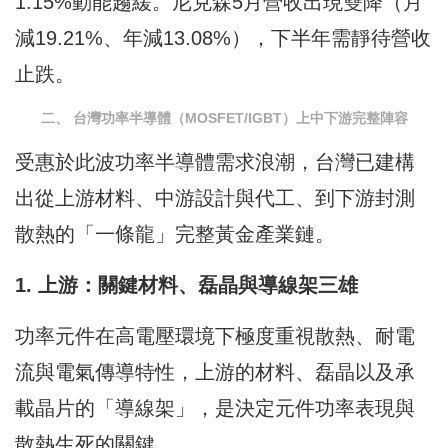
1.15%動能趨緩。尼克森5月營收出現雙降（月
減19.21%、年減13.08%），下半年需靜待營收
止跌。
二、 台灣功率半導體（MOSFET/IGBT）上中下游完整陣容
受惠於此波功率半導體需求浪潮，台灣已建構
出從上游材料、中游設計與代工、到下游封測
散熱的「一條龍」完整黃金產業鏈。
1. 上游：關鍵材料、磊晶與導線架三雄
功率元件在高電壓環境下極度重視散熱、耐電
流與電氣傳導特性，上游的材料、磊晶以及承
載晶片的「導線架」，是決定元件功率表現與
散熱生死的關鍵。