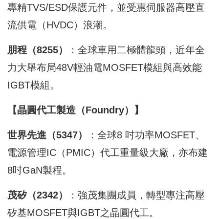
專精TVS/ESD保護元件，並受惠伺服器高壓直
流供電（HVDC）浪潮。
朋程（8255）
：全球車用二極體龍頭，近年全
力大舉布局48V輕油電MOSFET模組與高效能
IGBT模組。
【晶圓代工製造（Foundry）】
世界先進（5347）
：全球8 吋功率MOSFET、
電源管理IC（PMIC）代工重量級大廠，亦布建
8吋GaN製程。
茂矽（2342）
：強茂集團成員，轉型專注高壓
矽基MOSFET與IGBT之晶圓代工。