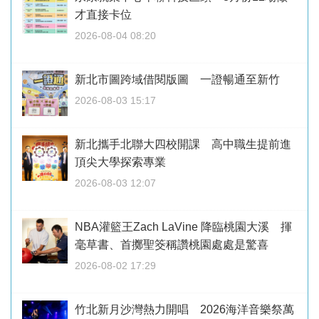
才直接卡位
2026-08-04 08:20
新北市圖跨域借閱版圖 一證暢通至新竹
2026-08-03 15:17
新北攜手北聯大四校開課 高中職生提前進
頂尖大學探索專業
2026-08-03 12:07
NBA灌籃王Zach LaVine 降臨桃園大溪 揮
毫草書、首擲聖筊稱讚桃園處處是驚喜
2026-08-02 17:29
竹北新月沙灣熱力開唱 2026海洋音樂祭萬