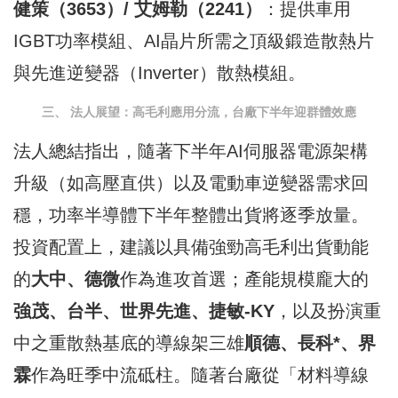
健策（3653）/ 艾姆勒（2241）
：提供車用
IGBT功率模組、AI晶片所需之頂級鍛造散熱片
與先進逆變器（Inverter）散熱模組。
三、 法人展望：高毛利應用分流，台廠下半年迎群體效應
法人總結指出，隨著下半年AI伺服器電源架構
升級（如高壓直供）以及電動車逆變器需求回
穩，功率半導體下半年整體出貨將逐季放量。
投資配置上，建議以具備強勁高毛利出貨動能
的
大中、德微
作為進攻首選；產能規模龐大的
強茂、台半、世界先進、捷敏-KY
，以及扮演重
中之重散熱基底的導線架三雄
順德、長科*、界
霖
作為旺季中流砥柱。隨著台廠從「材料導線