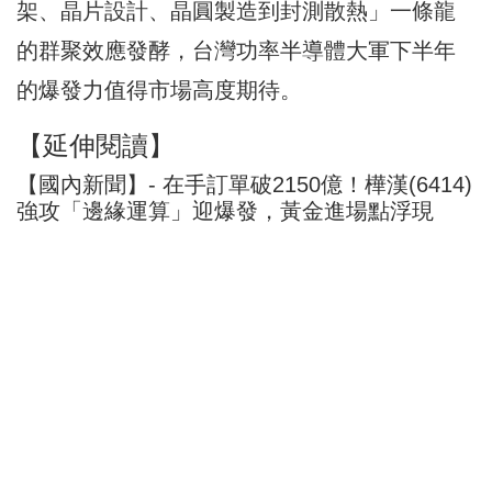
架、晶片設計、晶圓製造到封測散熱」一條龍
的群聚效應發酵，台灣功率半導體大軍下半年
的爆發力值得市場高度期待。
【延伸閱讀】
【國內新聞】- 在手訂單破2150億！樺漢(6414)
強攻「邊緣運算」迎爆發，黃金進場點浮現