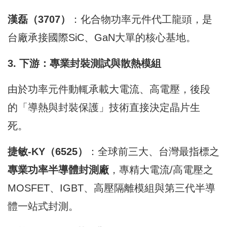
漢磊（3707）
：化合物功率元件代工龍頭，是
台廠承接國際SiC、GaN大單的核心基地。
3. 下游：專業封裝測試與散熱模組
由於功率元件動輒承載大電流、高電壓，後段
的「導熱與封裝保護」技術直接決定晶片生
死。
捷敏-KY（6525）
：全球前三大、台灣最指標之
專業功率半導體封測廠
，專精大電流/高電壓之
MOSFET、IGBT、高壓隔離模組與第三代半導
體一站式封測。