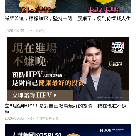
減肥首選，檸檬加它，堅持一週，腰細了，瘦到你懷疑人生
2026-08-06
PR・新素簡
立即諮詢HPV！是對自己健康最好的投資，把握現在不嫌
晚！
2026-08-06
PR・台灣癌症基金會