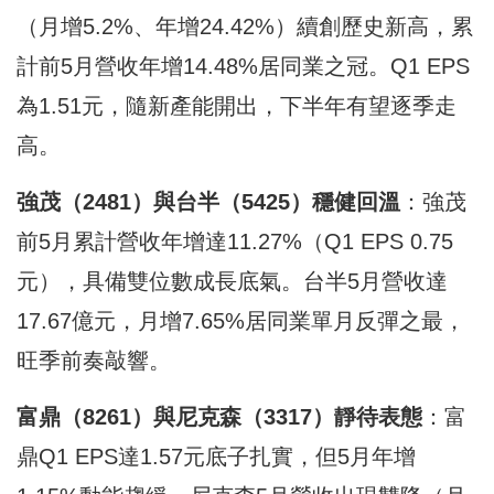
（月增5.2%、年增24.42%）續創歷史新高，累
計前5月營收年增14.48%居同業之冠。Q1 EPS
為1.51元，隨新產能開出，下半年有望逐季走
高。
強茂（2481）與台半（5425）穩健回溫
：強茂
前5月累計營收年增達11.27%（Q1 EPS 0.75
元），具備雙位數成長底氣。台半5月營收達
17.67億元，月增7.65%居同業單月反彈之最，
旺季前奏敲響。
富鼎（8261）與尼克森（3317）靜待表態
：富
鼎Q1 EPS達1.57元底子扎實，但5月年增