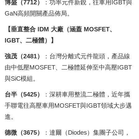
博盛（7712）
：功率元件新銳，往車用IGBT與
GaN高頻開關產品佈局。
【垂直整合 IDM 大廠（涵蓋 MOSFET、
IGBT、二極體）】
強茂（2481）
：台灣分離式元件龍頭，產品線
由中低壓MOSFET、二極體延伸至中高壓IGBT
與SiC模組。
台半（5425）
：深耕車用整流二極體，近年攜
手聯電往高壓車用MOSFET與IGBT領域大步邁
進。
德微（3675）
：達爾（Diodes）集團子公司，