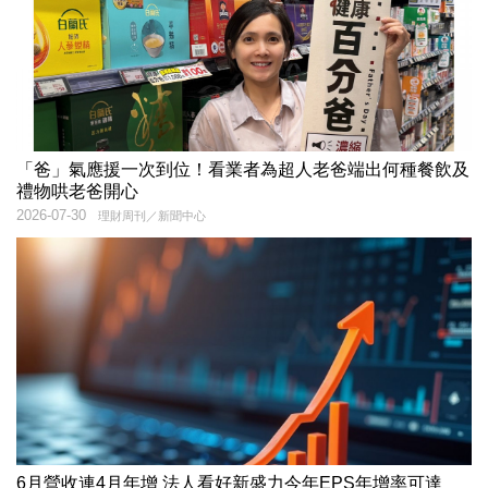
「爸」氣應援一次到位！看業者為超人老爸端出何種餐飲及
禮物哄老爸開心
2026-07-30
理財周刊／新聞中心
6月營收連4月年增 法人看好新盛力今年EPS年增率可達