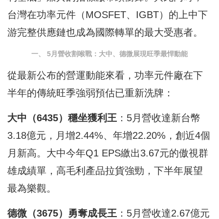
台灣在功率元件（MOSFET、IGBT）的上中下
游完整供應鏈也成為國際轉單的最大受惠者。
一、 5月營收割喉戰：大中、德微展現旺季最悍動能
從最新公布的營運動能來看，功率元件廠在下
半年的傳統旺季強弱預估已重新洗牌：
大中（6435）穩坐獲利王
：5月營收達新台幣
3.18億元，月增2.44%、年增22.20%，創近4個
月新高。大中今年Q1 EPS繳出3.67元的傲視群
雄成績單，高毛利產品拉貨強勁，下半年展望
最為樂觀。
德微（3675）勇奪成長王
：5月營收達2.67億元