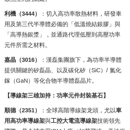
利機（3444）
：切入高功率散熱材料，研發車
用及第三代半導體必備的「低溫燒結銀膠」與
「高導熱銀漿」，並通路代理低壓到高壓功率
元件所需之材料。
嘉晶（3016）
：漢磊集團旗下，為功率半導體
提供關鍵的矽磊晶、以及碳化矽（SiC）/ 氮化
鎵（GaN）等化合物半導體磊晶片。
【導線架三雄加持：功率元件封裝基石】
順德（2351）
：全球高階導線架龙頭，尤以
車
用高功率導線架
與
工控大電流導線架
技術領先