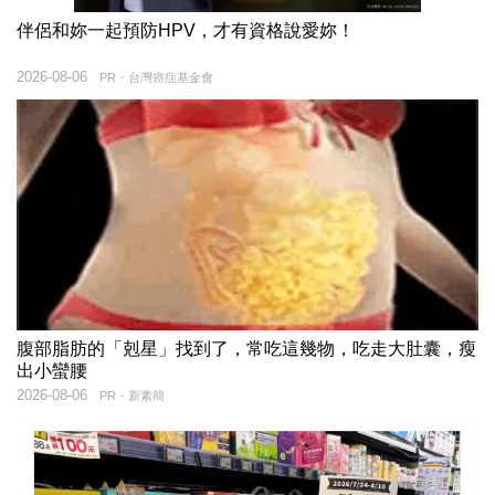
伴侶和妳一起預防HPV，才有資格說愛妳！
2026-08-06
PR・台灣癌症基金會
腹部脂肪的「剋星」找到了，常吃這幾物，吃走大肚囊，瘦
出小蠻腰
2026-08-06
PR・新素簡