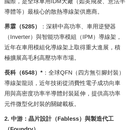
國際，是全球車用IDM大廠（如英飛凌、意法半
導體等）最核心的散熱導線架供應商。
界霖（5285）
：深耕中高功率、車用逆變器
（Inverter）與智能功率模組（IPM）導線架，
近年在車用模組化導線架上取得重大進展，積
極擴展高毛利高壓功率市場。
長科
（6548）
*
：全球QFN（四方無引腳封裝）
導線架龍頭，近年技術從消費性電子成功向車
用與高密度功率半導體封裝延伸，提供高功率
元件微型化封裝的關鍵載板。
2. 中游：晶片設計（Fabless）與製造代工
（Foundry）