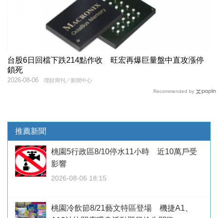
台股6日回檔下跌214點作收 旺宏再爆巨量盤中直攻漲停
鎖死
2026-08-06
理財周刊／新聞中心
Recommended by
推薦新聞
桃園5行政區8/10停水11小時 近10萬戶受
影響
2026-08-06 18:15
桃園冷飲節8/21藝文特區登場 機捷A1、