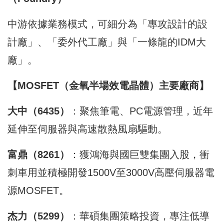
中游依據業務模式，可細分為「專攻設計的設
計廠」、「委外代工廠」與「一條龍的IDM大
廠」。
【MOSFET（金氧半場效電晶體）主要廠商】
大中（6435）
：聚焦筆電、PC電源管理，近年
延伸至伺服器與高速散熱風扇驅動。
富鼎（8261）
：獲鴻海與國巨雙集團入股，衝
刺車用並積極開發1500V至3000V高壓伺服器電
源MOSFET。
杰力（5299）
：華碩集團策略投資，專注低導