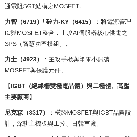
通電阻SGT結構之MOSFET。
力智（6719）/ 矽力-KY（6415）
：將電源管理
IC與MOSFET整合，主攻AI伺服器核心供電之
SPS（智慧功率模組）。
力士（4923）
：主攻手機與筆電小訊號
MOSFET與保護元件。
【IGBT（絕緣柵雙極電晶體）與二極體、高壓
主要廠商】
尼克森（3317）
：橫跨MOSFET與IGBT晶圓設
計，深耕主機板與工控、日韓車廠。