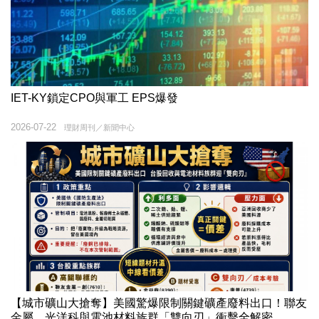
IET-KY鎖定CPO與軍工 EPS爆發
2026-07-22
理財周刊／新聞中心
【城市礦山大搶奪】美國驚爆限制關鍵礦產廢料出口！聯友
金屬、光洋科與電池材料族群「雙向刃」衝擊全解密