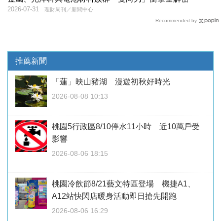
2026-07-31
理財周刊／新聞中心
Recommended by
推薦新聞
「蓮」映山豬湖 漫遊初秋好時光
2026-08-08 10:13
桃園5行政區8/10停水11小時 近10萬戶受
影響
2026-08-06 18:15
桃園冷飲節8/21藝文特區登場 機捷A1、
A12站快閃店暖身活動即日搶先開跑
2026-08-06 16:29