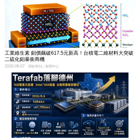
工業維生素 鉬價飆破617.5元新高！台積電二維材料大突破
二硫化鉬暴衝商機
2026-08-07
理財周刊／新聞中心