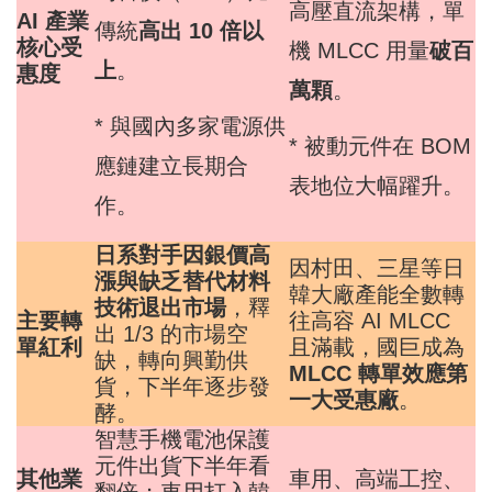
高壓直流架構，單
AI 產業
傳統
高出 10 倍以
核心受
機 MLCC 用量
破百
上
。
惠度
萬顆
。
* 與國內多家電源供
* 被動元件在 BOM
應鏈建立長期合
表地位大幅躍升。
作。
日系對手因銀價高
因村田、三星等日
漲與缺乏替代材料
韓大廠產能全數轉
技術退出市場
，釋
主要轉
往高容 AI MLCC
出 1/3 的市場空
單紅利
且滿載，國巨成為
缺，轉向興勤供
MLCC 轉單效應第
貨，下半年逐步發
一大受惠廠
。
酵。
智慧手機電池保護
元件出貨下半年看
其他業
車用、高端工控、
翻倍；車用打入韓