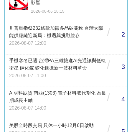
影響
2026-08-06 18:15
川普重拳祭232條款加徵多晶矽關稅 台灣太陽
/
2
能供應鏈迎新局：機遇與挑戰並存
2026-08-07 12:00
手機寒冬已過 台灣PA三雄搶進AI光通訊與低軌
/
3
衛星 砷化鎵 磷化銦掀新一波材料革命
2026-08-07 11:00
AI材料缺貨 南亞(1303) 電子材料取代塑化 為長
/
4
期成長主軸
2026-08-07 14:00
美股全時段交易 只休一小時12月6日啟動
/
5