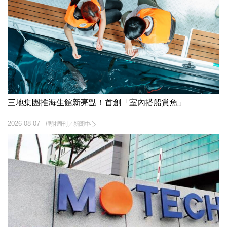
三地集團推海生館新亮點！首創「室內搭船賞魚」
2026-08-07
理財周刊／新聞中心