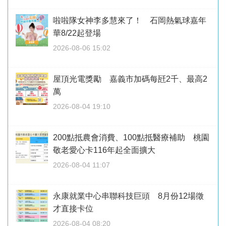
啦啦隊女神李多慧來了！ 石岡熱氣球嘉年
華8/22起登場
2026-08-06 15:02
屋頂光電獎勵 嘉義市加碼每瓩2千、最高2
萬
2026-08-04 19:10
200點抵農會消費、100點抵醫療補助 桃園
敬老愛心卡116年起全面擴大
2026-08-04 11:07
永康就業中心串聯科技巨頭 8月份12場徵
才直接卡位
2026-08-04 08:20