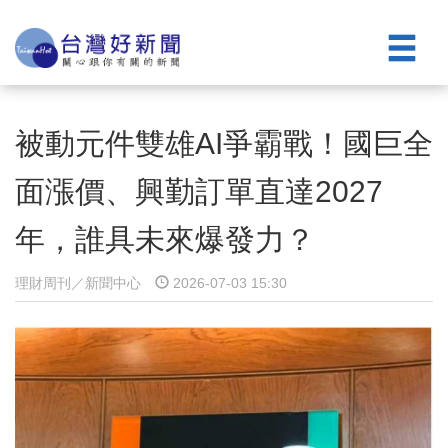
被動元件雙雄AI爭霸戰！國巨全
面漲價、興勤訂單直達2027
年，誰具未來爆發力？
理財周刊／新聞中心
2026-07-03 15:30