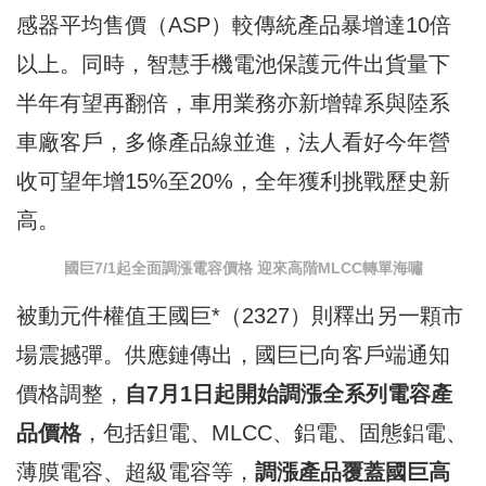
感器平均售價（ASP）較傳統產品暴增達10倍
以上。同時，智慧手機電池保護元件出貨量下
半年有望再翻倍，車用業務亦新增韓系與陸系
車廠客戶，多條產品線並進，法人看好今年營
收可望年增15%至20%，全年獲利挑戰歷史新
高。
國巨7/1起全面調漲電容價格 迎來高階MLCC轉單海嘯
被動元件權值王國巨*（2327）則釋出另一顆市
場震撼彈。供應鏈傳出，國巨已向客戶端通知
價格調整，
自7月1日起開始調漲全系列電容產
品價格
，包括鉭電、MLCC、鋁電、固態鋁電、
薄膜電容、超級電容等，
調漲產品覆蓋國巨高