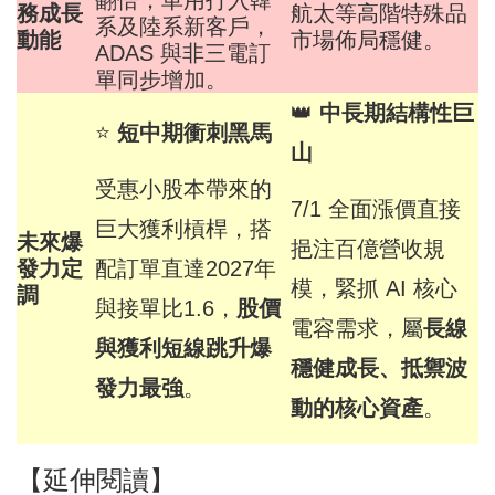
務成長
航太等高階特殊品
系及陸系新客戶，
動能
市場佈局穩健。
ADAS 與非三電訂
單同步增加。
👑
中長期結構性巨
⭐
短中期衝刺黑馬
山
受惠小股本帶來的
7/1 全面漲價直接
巨大獲利槓桿，搭
未來爆
挹注百億營收規
發力定
配訂單直達2027年
模，緊抓 AI 核心
調
與接單比1.6，
股價
電容需求，屬
長線
與獲利短線跳升爆
穩健成長、抵禦波
發力最強
。
動的核心資產
。
【延伸閱讀】