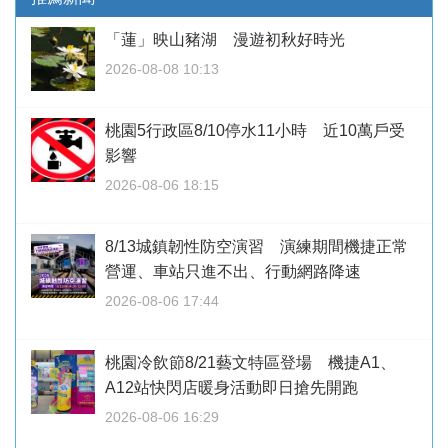
「蓮」映山豬湖 漫遊初秋好時光
2026-08-08 10:13
桃園5行政區8/10停水11小時 近10萬戶受
影響
2026-08-06 18:15
8/13城鎮韌性防空演習 演練期間機捷正常
營運、車站只進不出、行動網路降速
2026-08-06 17:44
桃園冷飲節8/21藝文特區登場 機捷A1、
A12站快閃店暖身活動即日搶先開跑
2026-08-06 16:29