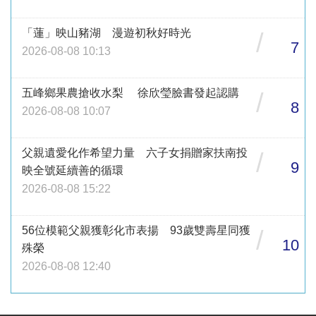
「蓮」映山豬湖 漫遊初秋好時光
/
7
2026-08-08 10:13
五峰鄉果農搶收水梨 徐欣瑩臉書發起認購
/
8
2026-08-08 10:07
父親遺愛化作希望力量 六子女捐贈家扶南投
/
9
映全號延續善的循環
2026-08-08 15:22
56位模範父親獲彰化市表揚 93歲雙壽星同獲
/
10
殊榮
2026-08-08 12:40