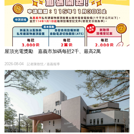
屋頂光電獎勵 嘉義市加碼每瓩2千、最高2萬
2026-08-04
記者陳致愷／嘉義報導