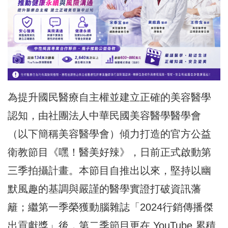
為提升國民醫療自主權並建立正確的美容醫學
認知，由社團法人
中華民國美容醫學醫學會
（以下簡稱美容醫學會）傾力打造的官方公益
衛教節目《
嘿！醫美好辣
》，日前正式啟動第
三季拍攝計畫。本節目自推出以來，堅持以幽
默風趣的基調與嚴謹的醫學實證打破資訊藩
籬；繼第一季榮獲動腦雜誌「2024行銷傳播傑
出貢獻獎」後，第二季節目更在 YouTube 累積