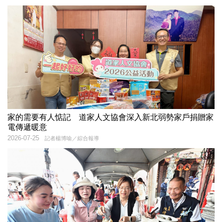
家的需要有人惦記 道家人文協會深入新北弱勢家戶捐贈家
電傳遞暖意
2026-07-25
記者楊博喻／綜合報導