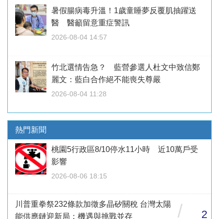
暑假腸病毒升溫！1歲童睡夢反覆肌抽躍送
醫 醫籲留意重症警訊
2026-08-04 14:57
竹北選情告急？ 藍營參選人杜文中致信鄭
麗文：藍白合作絕不能喪失尊嚴
2026-08-04 11:28
熱門新聞
桃園5行政區8/10停水11小時 近10萬戶受
影響
2026-08-06 18:15
川普重拳祭232條款加徵多晶矽關稅 台灣太陽
/
2
能供應鏈迎新局：機遇與挑戰並存