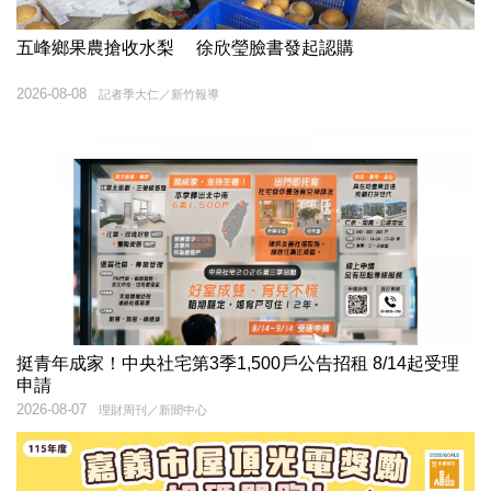
五峰鄉果農搶收水梨 徐欣瑩臉書發起認購
2026-08-08
記者季大仁／新竹報導
挺青年成家！中央社宅第3季1,500戶公告招租 8/14起受理
申請
2026-08-07
理財周刊／新聞中心