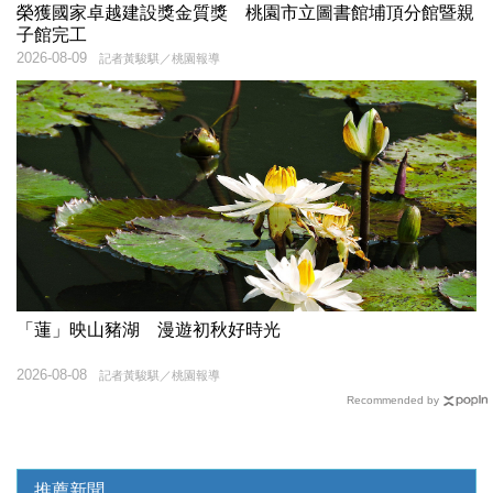
榮獲國家卓越建設獎金質獎 桃園市立圖書館埔頂分館暨親
子館完工
2026-08-09
記者黃駿騏／桃園報導
「蓮」映山豬湖 漫遊初秋好時光
2026-08-08
記者黃駿騏／桃園報導
Recommended by
推薦新聞