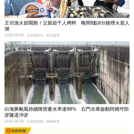
王功漁火節開跑！父親節千人烤蚵 晚間8點8分鐘煙火迎人
潮
2026-08-08
記者鄧富珍／彰化報導
白海豚颱風持續降雨蓄水率達98% 石門水庫啟動阿姆坪防
淤隧道沖淤
2026-08-09
記者黃駿騏／桃園報導