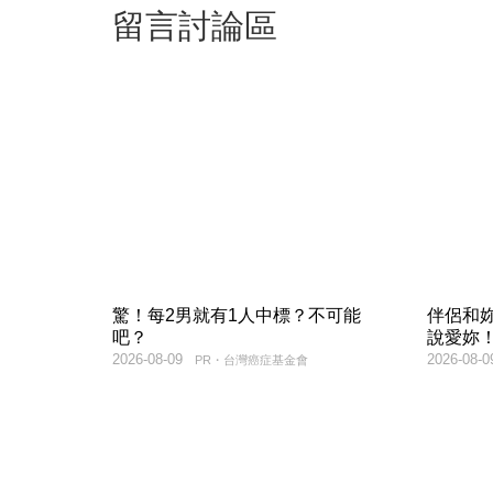
留言討論區
驚！每2男就有1人中標？不可能
伴侶和
吧？
說愛妳
2026-08-09
2026-08-0
PR・台灣癌症基金會