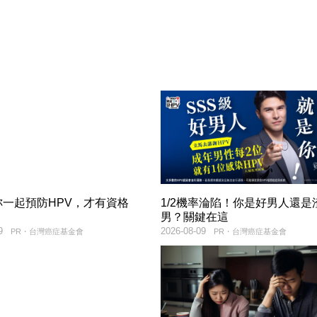
妳一起預防HPV，才有資格
1/2機率淪陷！你是好男人還是
！
男？關鍵在這
9
2026-08-09
PR・台灣癌症基金會
PR・台灣癌症基金會