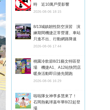
時 近10萬戶受影響
2026-08-06 18:15
8/13城鎮韌性防空演習 演
練期間機捷正常營運、車站
只進不出、行動網路降速
2026-08-06 17:44
桃園冷飲節8/21藝文特區登
場 機捷A1、A12站快閃店
暖身活動即日搶先開跑
2026-08-06 16:29
啦啦隊女神李多慧來了！
石岡熱氣球嘉年華8/22起登
場