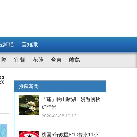
經頻道
善知識
基隆
宜蘭
花蓮
台東
離島
假
推薦新聞
「蓮」映山豬湖 漫遊初秋
好時光
2026-08-08 10:13
桃園5行政區8/10停水11小