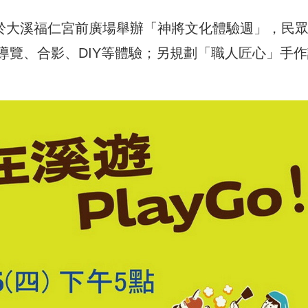
，於大溪福仁宮前廣場舉辦「神將文化體驗週」，民
導覽、合影、DIY等體驗；另規劃「職人匠心」手作