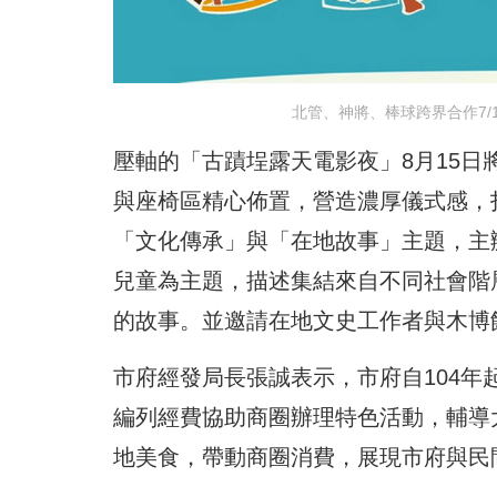
北管、神將、棒球跨界合作7
壓軸的「古蹟埕露天電影夜」8月15
與座椅區精心佈置，營造濃厚儀式感，
「文化傳承」與「在地故事」主題，主
兒童為主題，描述集結來自不同社會階
的故事。並邀請在地文史工作者與木博
市府經發局長張誠表示，市府自104年
編列經費協助商圈辦理特色活動，輔導
地美食，帶動商圈消費，展現市府與民