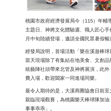
桃園市政府經濟發展局今（115）年
主題日、神將文化體驗週、職人匠心手
月中旬陸續登場，邀請全國民眾暑假暢
經發局說明，首場活動「樂在溪遊棒球日
當天現場除了有集結在地美食、文創品
統藝陣社頭帶來北管及神將展演，此外
費入場，歡迎闔家一同進場同樂。
最令人期待的是，大溪商圈協會日前至
親臨現場觀賽，為桃園樂天棒球隊加油
事事乖乖」。