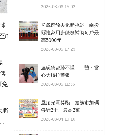
2026-08-06 15:02
球
迎戰廚餘去化新挑戰 南投
縣推家用廚餘機補助每戶最
至8
高5000元
2026-08-05 17:23
場，
連玩笑都聽不懂！ 醫：當
傳
心大腦拉警報
可免
2026-08-05 11:35
屋頂光電獎勵 嘉義市加碼
天將
每瓩2千、最高2萬
2026-08-04 19:10
佑、