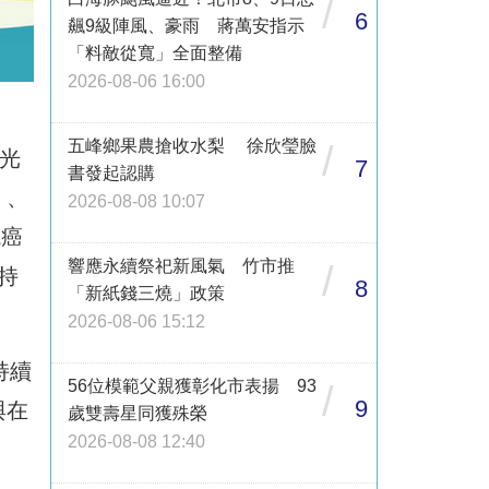
/
6
飆9級陣風、豪雨 蔣萬安指示
「料敵從寬」全面整備
2026-08-06 16:00
五峰鄉果農搶收水梨 徐欣瑩臉
/
光
7
書發起認購
」、
2026-08-08 10:07
抗癌
響應永續祭祀新風氣 竹市推
/
持
8
「新紙錢三燒」政策
2026-08-06 15:12
持續
56位模範父親獲彰化市表揚 93
/
9
與在
歲雙壽星同獲殊榮
2026-08-08 12:40