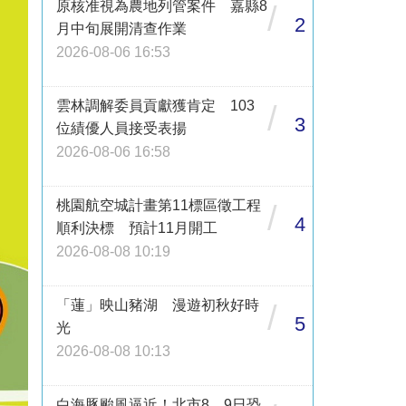
原核准視為農地列管案件 嘉縣8
/
2
月中旬展開清查作業
2026-08-06 16:53
雲林調解委員貢獻獲肯定 103
/
3
位績優人員接受表揚
2026-08-06 16:58
桃園航空城計畫第11標區徵工程
/
4
順利決標 預計11月開工
2026-08-08 10:19
「蓮」映山豬湖 漫遊初秋好時
/
5
光
2026-08-08 10:13
白海豚颱風逼近！北市8、9日恐