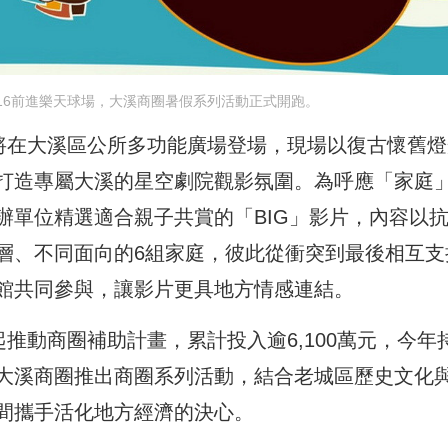
/16前進樂天球場，大溪商圈暑假系列活動正式開跑。
日將在大溪區公所多功能廣場登場，現場以復古懷舊燈
打造專屬大溪的星空劇院觀影氛圍。為呼應「家庭
辦單位精選適合親子共賞的「BIG」影片，內容以
層、不同面向的6組家庭，彼此從衝突到最後相互支
館共同參與，讓影片更具地方情感連結。
起推動商圈補助計畫，累計投入逾6,100萬元，今年
大溪商圈推出商圈系列活動，結合老城區歷史文化
間攜手活化地方經濟的決心。