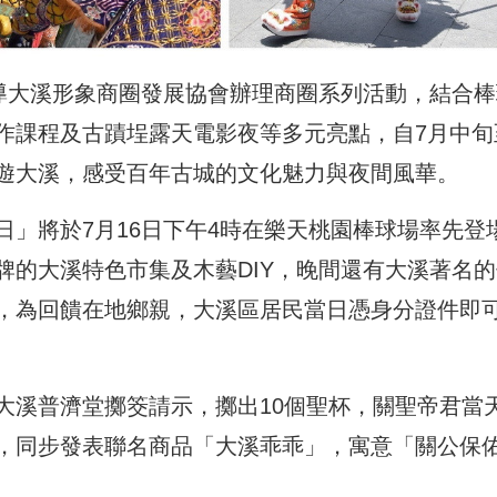
輔導大溪形象商圈發展協會辦理商圈系列活動，結合棒
作課程及古蹟埕露天電影夜等多元亮點，自7月中旬
遊大溪，感受百年古城的文化魅力與夜間風華。
」將於7月16日下午4時在樂天桃園棒球場率先登
牌的大溪特色市集及木藝DIY，晚間還有大溪著名的
，為回饋在地鄉親，大溪區居民當日憑身分證件即
大溪普濟堂擲筊請示，擲出10個聖杯，關聖帝君當
，同步發表聯名商品「大溪乖乖」，寓意「關公保