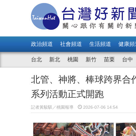
政治頻道
社會頻道
生活頻道
健康頻
台北
新北
桃園
新竹
苗栗
台中
北管、神將、棒球跨界合作
系列活動正式開跑
記者黃駿騏／桃園報導
2026-07-06 14:54