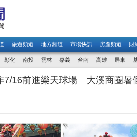
道
旅遊頻道
地方頻道
市場快訊
房產頻道
財
彰化
南投
雲林
嘉義
台南
高雄
屏東
7/16前進樂天球場 大溪商圈暑