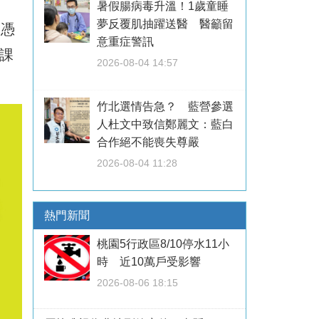
暑假腸病毒升溫！1歲童睡
夢反覆肌抽躍送醫 醫籲留
眾憑
意重症警訊
課
2026-08-04 14:57
竹北選情告急？ 藍營參選
人杜文中致信鄭麗文：藍白
合作絕不能喪失尊嚴
2026-08-04 11:28
熱門新聞
桃園5行政區8/10停水11小
時 近10萬戶受影響
2026-08-06 18:15