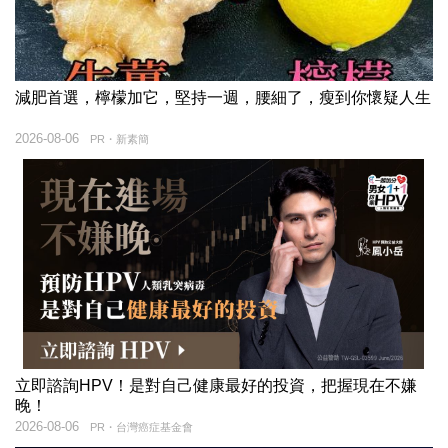
減肥首選，檸檬加它，堅持一週，腰細了，瘦到你懷疑人生
2026-08-06
PR・新素簡
立即諮詢HPV！是對自己健康最好的投資，把握現在不嫌
晚！
2026-08-06
PR・台灣癌症基金會