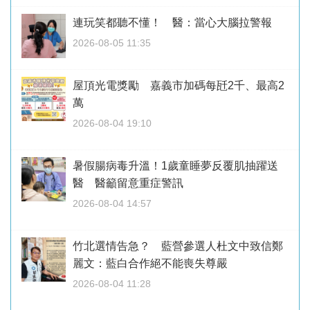
連玩笑都聽不懂！ 醫：當心大腦拉警報
2026-08-05 11:35
屋頂光電獎勵 嘉義市加碼每瓩2千、最高2
萬
2026-08-04 19:10
暑假腸病毒升溫！1歲童睡夢反覆肌抽躍送
醫 醫籲留意重症警訊
2026-08-04 14:57
竹北選情告急？ 藍營參選人杜文中致信鄭
麗文：藍白合作絕不能喪失尊嚴
2026-08-04 11:28