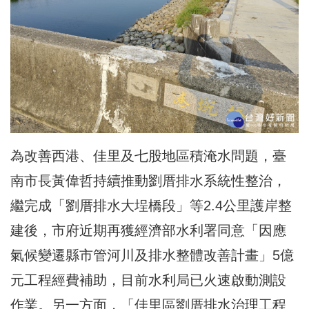
為改善西港、佳里及七股地區積淹水問題，臺
南市長黃偉哲持續推動劉厝排水系統性整治，
繼完成「劉厝排水大埕橋段」等2.4公里護岸整
建後，市府近期再獲經濟部水利署同意「因應
氣候變遷縣市管河川及排水整體改善計畫」5億
元工程經費補助，目前水利局已火速啟動測設
作業。另一方面，「佳里區劉厝排水治理工程