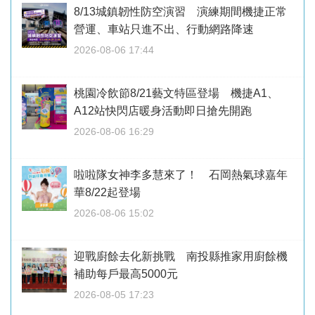
8/13城鎮韌性防空演習 演練期間機捷正常
營運、車站只進不出、行動網路降速
2026-08-06 17:44
桃園冷飲節8/21藝文特區登場 機捷A1、
A12站快閃店暖身活動即日搶先開跑
2026-08-06 16:29
啦啦隊女神李多慧來了！ 石岡熱氣球嘉年
華8/22起登場
2026-08-06 15:02
迎戰廚餘去化新挑戰 南投縣推家用廚餘機
補助每戶最高5000元
2026-08-05 17:23