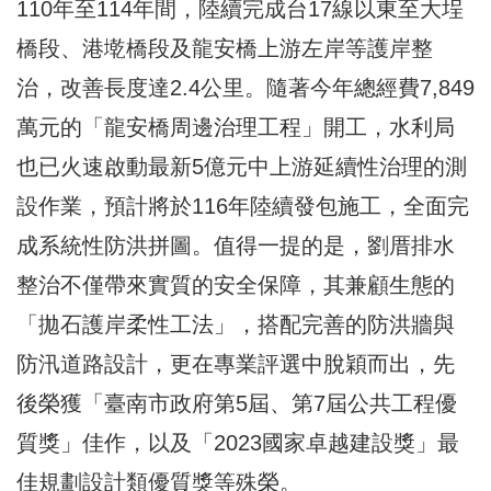
110年至114年間，陸續完成台17線以東至大埕
橋段、港墘橋段及龍安橋上游左岸等護岸整
治，改善長度達2.4公里。隨著今年總經費7,849
萬元的「龍安橋周邊治理工程」開工，水利局
也已火速啟動最新5億元中上游延續性治理的測
設作業，預計將於116年陸續發包施工，全面完
成系統性防洪拼圖。值得一提的是，劉厝排水
整治不僅帶來實質的安全保障，其兼顧生態的
「拋石護岸柔性工法」，搭配完善的防洪牆與
防汛道路設計，更在專業評選中脫穎而出，先
後榮獲「臺南市政府第5屆、第7屆公共工程優
質獎」佳作，以及「2023國家卓越建設獎」最
佳規劃設計類優質獎等殊榮。