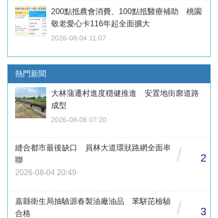
200點抵農會消費、100點抵醫療補助 桃園
敬老愛心卡116年起全面擴大
2026-08-04 11:07
熱門新聞
大林蒲遷村進度穩健推進 安置地街廓道路
成型
2026-08-06 07:20
縫合都市最後缺口 員林大道環狀路網全面串
/
2
聯
2026-08-04 20:49
嘉縣衛生局抽驗源春製油廠油品 苯駢芘檢驗
/
3
合格