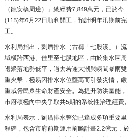
（龍安橋周邊）」總經費7,849萬元，已於今
(115)年6月22日順利開工，預計明年汛期前完
工。
水利局指出，劉厝排水（古稱「七股溪」）流
域橫跨西港、佳里至七股地區，由於集水區周
邊聚落地勢低平，過去若逢大潮與瞬間暴雨雙
重夾擊，極易因排水水位壅高而引發災情，嚴
重威脅民眾生命財產安全。為提升防洪量能，
市府積極向中央爭取共5期的系統性治理經費。
水利局表示，劉厝排水整治已達成多項重要里
程碑，包含市府前期運用前瞻計畫2.2億元，於