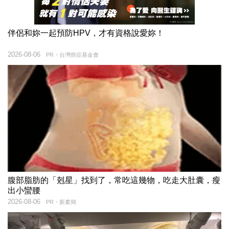
伴侶和妳一起預防HPV，才有資格說愛妳！
2026-08-06
PR・台灣癌症基金會
腹部脂肪的「剋星」找到了，常吃這幾物，吃走大肚囊，瘦
出小蠻腰
2026-08-06
PR・新素簡