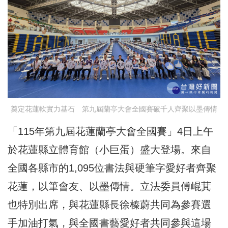
奠定花蓮軟實力基石 第九屆蘭亭大會全國賽破千人齊聚以墨傳情
「115年第九屆花蓮蘭亭大會全國賽」4日上午
於花蓮縣立體育館（小巨蛋）盛大登場。來自
全國各縣市的1,095位書法與硬筆字愛好者齊聚
花蓮，以筆會友、以墨傳情。立法委員傅崐萁
也特別出席，與花蓮縣長徐榛蔚共同為參賽選
手加油打氣，與全國書藝愛好者共同參與這場