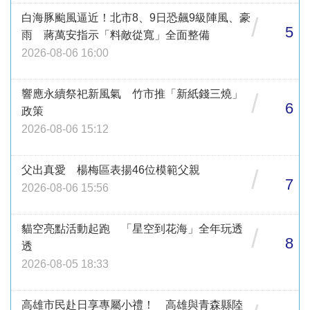
白海豚颱風逼近！北市8、9日恐飆9級陣風、豪
/
5
雨 蔣萬安指示「料敵從寬」全面整備
2026-08-06 16:00
響應永續祭祀新風氣 竹市推「新紙錢三燒」
/
6
政策
2026-08-06 15:12
父出真愛 楊梅區表揚46位模範父親
/
7
2026-08-06 15:56
貓空亮點活動起跑 「星空到花海」全年玩透
/
8
透
2026-08-05 18:33
高雄市民赴日享專屬小禮！ 高雄與青森縣陸