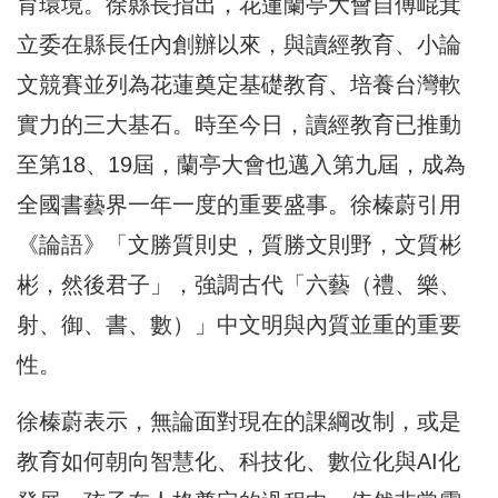
育環境。徐縣長指出，花蓮蘭亭大會自傅崐萁
立委在縣長任內創辦以來，與讀經教育、小論
文競賽並列為花蓮奠定基礎教育、培養台灣軟
實力的三大基石。時至今日，讀經教育已推動
至第18、19屆，蘭亭大會也邁入第九屆，成為
全國書藝界一年一度的重要盛事。徐榛蔚引用
《論語》「文勝質則史，質勝文則野，文質彬
彬，然後君子」，強調古代「六藝（禮、樂、
射、御、書、數）」中文明與內質並重的重要
性。
徐榛蔚表示，無論面對現在的課綱改制，或是
教育如何朝向智慧化、科技化、數位化與AI化