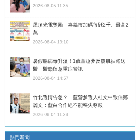
2026-08-05 11:35
屋頂光電獎勵 嘉義市加碼每瓩2千、最高2
萬
2026-08-04 19:10
暑假腸病毒升溫！1歲童睡夢反覆肌抽躍送
醫 醫籲留意重症警訊
2026-08-04 14:57
竹北選情告急？ 藍營參選人杜文中致信鄭
麗文：藍白合作絕不能喪失尊嚴
2026-08-04 11:28
熱門新聞