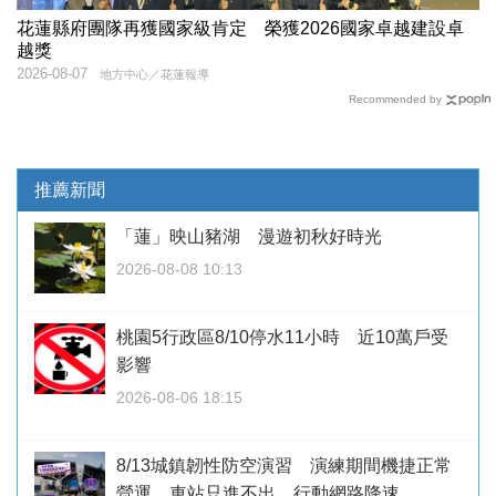
花蓮縣府團隊再獲國家級肯定 榮獲2026國家卓越建設卓
越獎
2026-08-07
地方中心／花蓮報導
Recommended by
推薦新聞
「蓮」映山豬湖 漫遊初秋好時光
2026-08-08 10:13
桃園5行政區8/10停水11小時 近10萬戶受
影響
2026-08-06 18:15
8/13城鎮韌性防空演習 演練期間機捷正常
營運、車站只進不出、行動網路降速