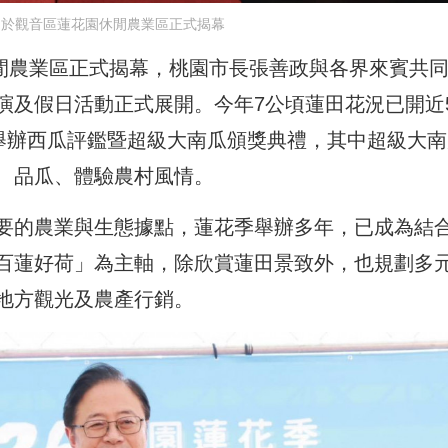
日於觀音區蓮花園休閒農業區正式揭幕
休閒農業區正式揭幕，桃園市長張善政與各界來賓共
演及假日活動正式展開。今年7公頃蓮田花況已開近
步舉辦西瓜評鑑暨超級大南瓜頒獎典禮，其中超級大南
、品瓜、體驗農村風情。
要的農業與生態據點，蓮花季舉辦多年，已成為結
百蓮好荷」為主軸，除欣賞蓮田景致外，也規劃多
地方觀光及農產行銷。