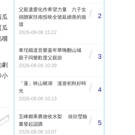
父親遺愛化作希望力量 六子女
/
2
西瓜
捐贈家扶南投映全號延續善的循
環
質瓜
2026-08-08 15:22
品嚐
車埕鐵道音樂嘉年華嗨翻山城
/
3
親子同樂歡度父親節
的劇
2026-08-09 10:39
紗小
「蓮」映山豬湖 漫遊初秋好時
/
4
光
2026-08-08 10:13
五峰鄉果農搶收水梨 徐欣瑩臉
/
5
書發起認購
2026-08-08 10:07