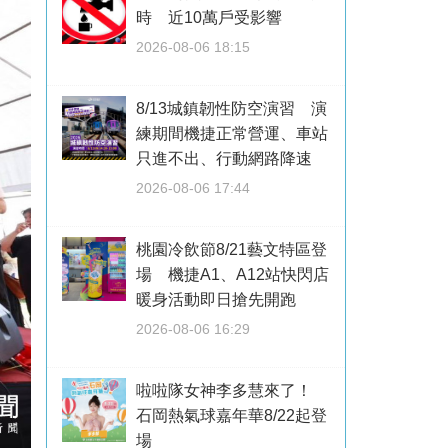
時 近10萬戶受影響
2026-08-06 18:15
8/13城鎮韌性防空演習 演
練期間機捷正常營運、車站
只進不出、行動網路降速
2026-08-06 17:44
桃園冷飲節8/21藝文特區登
場 機捷A1、A12站快閃店
暖身活動即日搶先開跑
2026-08-06 16:29
啦啦隊女神李多慧來了！
石岡熱氣球嘉年華8/22起登
場