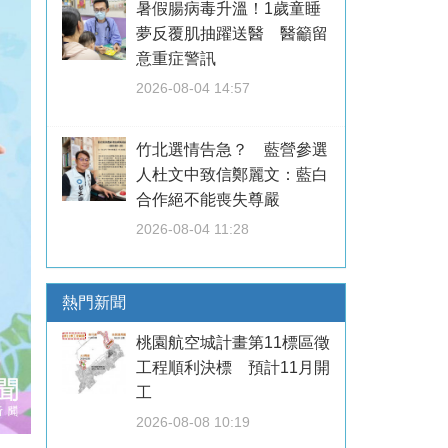
暑假腸病毒升溫！1歲童睡
夢反覆肌抽躍送醫 醫籲留
意重症警訊
2026-08-04 14:57
竹北選情告急？ 藍營參選
人杜文中致信鄭麗文：藍白
合作絕不能喪失尊嚴
2026-08-04 11:28
熱門新聞
桃園航空城計畫第11標區徵
工程順利決標 預計11月開
工
2026-08-08 10:19