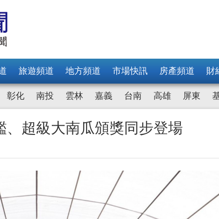
道
旅遊頻道
地方頻道
市場快訊
房產頻道
財
彰化
南投
雲林
嘉義
台南
高雄
屏東
鑑、超級大南瓜頒獎同步登場