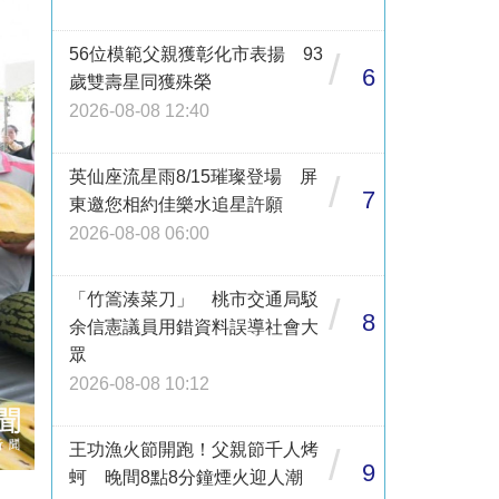
56位模範父親獲彰化市表揚 93
/
6
歲雙壽星同獲殊榮
2026-08-08 12:40
英仙座流星雨8/15璀璨登場 屏
/
7
東邀您相約佳樂水追星許願
2026-08-08 06:00
「竹篙湊菜刀」 桃市交通局駁
/
8
余信憲議員用錯資料誤導社會大
眾
2026-08-08 10:12
王功漁火節開跑！父親節千人烤
/
9
蚵 晚間8點8分鐘煙火迎人潮