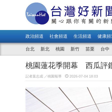
政治頻道
社會頻道
生活頻道
健康頻
台北
新北
桃園
新竹
苗栗
台中
桃園蓮花季開幕 西瓜評
記者葉志成 ／桃園報導
2026-07-04 18:03