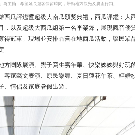
」為主軸，希望延長遊客停留時間，帶動地方觀光及農產行銷。
辦西瓜評鑑暨超級大南瓜頒獎典禮，西瓜評鑑：大
月，以及超級大西瓜組第一名李榮鋒，展現觀音優
奪得冠軍。現場並安排品嘗在地西瓜活動，讓民眾
定。
地方團隊展演、親子寫生嘉年華、快樂姊姊與好玩
、客家藝文表演、原民樂舞、夏日蓮花午茶、輕婚
子、情侶及家庭暑假出遊。