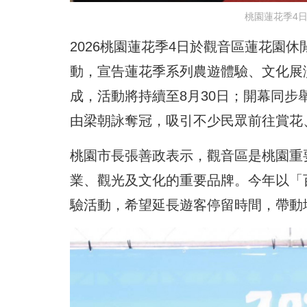
桃園蓮花季4
2026桃園蓮花季4日於觀音區蓮花園
動，宣告蓮花季系列農遊體驗、文化展
成，活動將持續至8月30日；開幕同
由梁朝詠奪冠，吸引不少民眾前往賞花
桃園市長張善政表示，觀音區是桃園重
業、觀光及文化的重要品牌。今年以「
驗活動，希望延長遊客停留時間，帶動