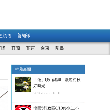
經頻道
善知識
基隆
宜蘭
花蓮
台東
離島
推薦新聞
「蓮」映山豬湖 漫遊初秋
好時光
2026-08-08 10:13
桃園5行政區8/10停水11小