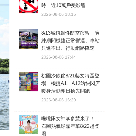
時 近10萬戶受影響
2026-08-06 18:15
8/13城鎮韌性防空演習 演
練期間機捷正常營運、車站
只進不出、行動網路降速
2026-08-06 17:44
桃園冷飲節8/21藝文特區登
場 機捷A1、A12站快閃店
暖身活動即日搶先開跑
2026-08-06 16:29
啦啦隊女神李多慧來了！
石岡熱氣球嘉年華8/22起登
場