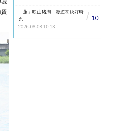
厚夏
動資
「蓮」映山豬湖 漫遊初秋好時
/
10
光
2026-08-08 10:13