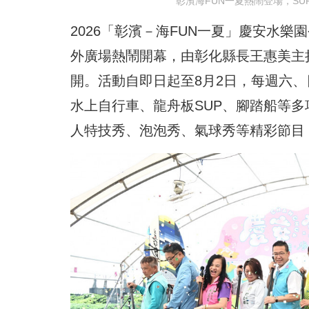
彰濱海FUN一夏熱鬧登場，S
2026「彰濱－海FUN一夏」慶安水樂
外廣場熱鬧開幕，由彰化縣長王惠美主
開。活動自即日起至8月2日，每週六、日
水上自行車、龍舟板SUP、腳踏船等
人特技秀、泡泡秀、氣球秀等精彩節目