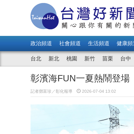
政治頻道
社會頻道
生活頻道
健康頻
台北
新北
桃園
新竹
苗栗
台中
彰濱海FUN一夏熱鬧登場
記者鄧富珍／彰化報導
2026-07-04 13:02