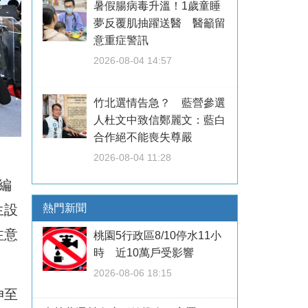
暑假腸病毒升溫！1歲童睡
夢反覆肌抽躍送醫 醫籲留
意重症警訊
2026-08-04 14:57
竹北選情告急？ 藍營參選
人杜文中致信鄭麗文：藍白
合作絕不能喪失尊嚴
2026-08-04 11:28
編
生設
熱門新聞
注意
桃園5行政區8/10停水11小
時 近10萬戶受影響
2026-08-06 18:15
伸至