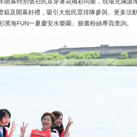
年開幕特別號召民眾穿著花襯衫同樂，現場充滿濃
牌燈箱及開幕好禮，吸引大批民眾排隊參與。更多活
彰濱海FUN一夏慶安水樂園」臉書粉絲專頁查詢。