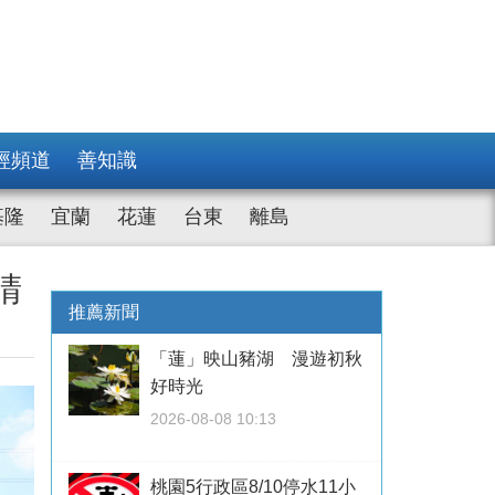
經頻道
善知識
基隆
宜蘭
花蓮
台東
離島
睛
推薦新聞
「蓮」映山豬湖 漫遊初秋
好時光
2026-08-08 10:13
桃園5行政區8/10停水11小