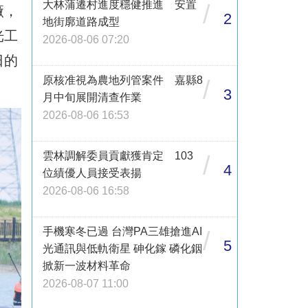
大林蒲遷村進度穩健推進 安置
/
廠，
2
地街廓道路成型
光工
2026-08-06 07:20
日的
原核准視為農地列管案件 嘉縣8
/
3
月中旬展開清查作業
2026-08-06 16:53
雲林調解委員貢獻獲肯定 103
/
4
位績優人員接受表揚
2026-08-06 16:58
手機寒冬已過 台灣PA三雄搶進AI
/
5
光通訊與低軌衛星 砷化鎵 磷化銦
掀新一波材料革命
2026-08-07 11:00