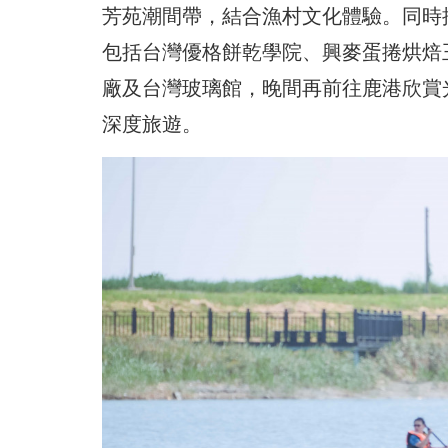
芳苑潮間帶，結合漁村文化體驗。同時
包括台灣優格餅乾學院、興麥蛋捲烘焙
廠及台灣玻璃館，晚間再前往鹿港欣賞
深度旅遊。