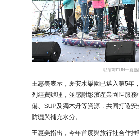
彰濱海FUN一夏
王惠美表示，慶安水樂園已邁入第5年
列經費辦理，並感謝彰濱產業園區服務
備、SUP及獨木舟等資源，共同打造
防曬與補充水分。
王惠美指出，今年首度與旅行社合作推