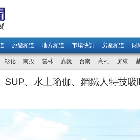
道
旅遊頻道
地方頻道
市場快訊
房產頻道
財
彰化
南投
雲林
嘉義
台南
高雄
屏東
 SUP、水上瑜伽、鋼鐵人特技吸