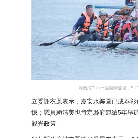
彰濱海FUN一夏熱鬧登場，S
立委謝衣鳯表示，慶安水樂園已成為彰
憶；議員賴清美也肯定縣府連續5年舉
觀光政策。