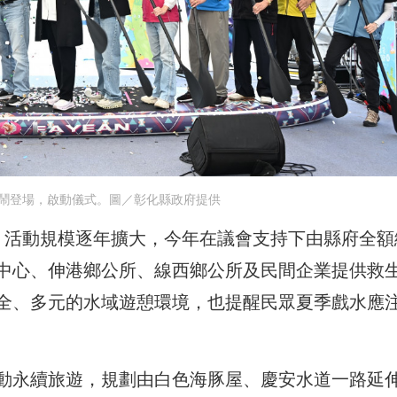
熱鬧登場，啟動儀式。圖／彰化縣政府提供
，活動規模逐年擴大，今年在議會支持下由縣府全額
中心、伸港鄉公所、線西鄉公所及民間企業提供救
安全、多元的水域遊憩環境，也提醒民眾夏季戲水應
動永續旅遊，規劃由白色海豚屋、慶安水道一路延