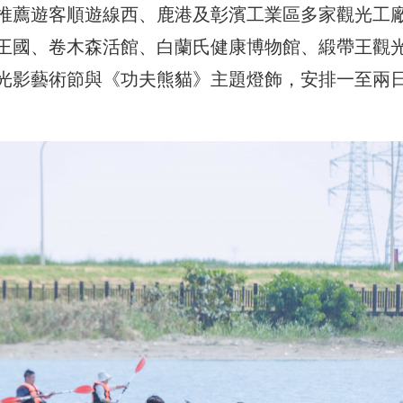
推薦遊客順遊線西、鹿港及彰濱工業區多家觀光工
王國、卷木森活館、白蘭氏健康博物館、緞帶王觀
光影藝術節與《功夫熊貓》主題燈飾，安排一至兩