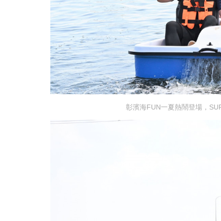
彰濱海FUN一夏熱鬧登場，S