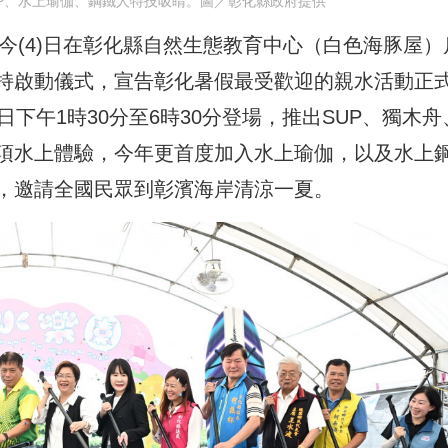
UP、水上瑜伽、鋼鐵人特技吸睛。圖／彰化縣政府提供
園今(4)日在彰化縣自然生態教育中心（白色海豚屋）
持啟動儀式，宣告彰化暑假最受歡迎的親水活動正
下午1時30分至6時30分登場，推出SUP、獨木舟
多項水上體驗，今年更首度加入水上瑜伽，以及水上
，邀請全國民眾到彰濱海岸清涼一夏。