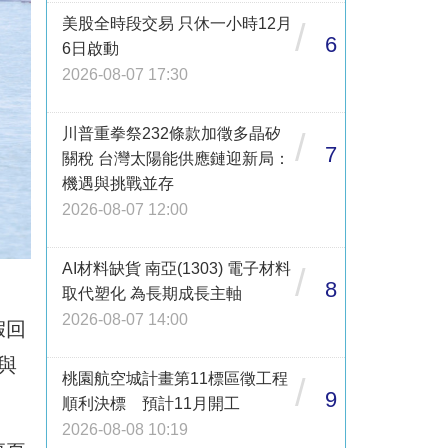
美股全時段交易 只休一小時12月
/
6
6日啟動
2026-08-07 17:30
川普重拳祭232條款加徵多晶矽
/
7
關稅 台灣太陽能供應鏈迎新局：
機遇與挑戰並存
2026-08-07 12:00
AI材料缺貨 南亞(1303) 電子材料
/
8
取代塑化 為長期成長主軸
2026-08-07 14:00
假回
與
桃園航空城計畫第11標區徵工程
/
9
順利決標 預計11月開工
2026-08-08 10:19