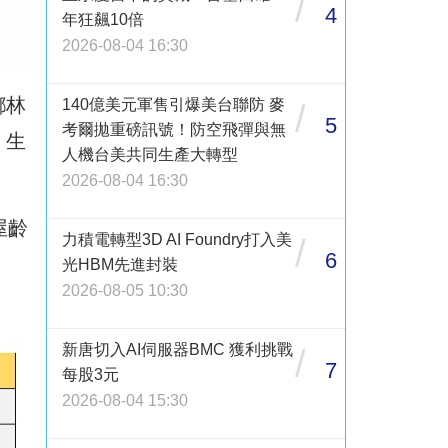
/
4
年狂飆10倍
2026-08-04 16:30
鄉林
140億美元軍售引爆美台聯防 麥
/
5
考爾拋重磅訊號！防空飛彈與無
、生
人機台美共同生產大轉型
2026-08-04 16:30
屋齡
力積電轉型3D AI Foundry打入美
/
6
光HBM先進封裝
2026-08-05 10:30
新唐切入AI伺服器BMC 獲利挑戰
/
7
每股3元
2026-08-04 15:30