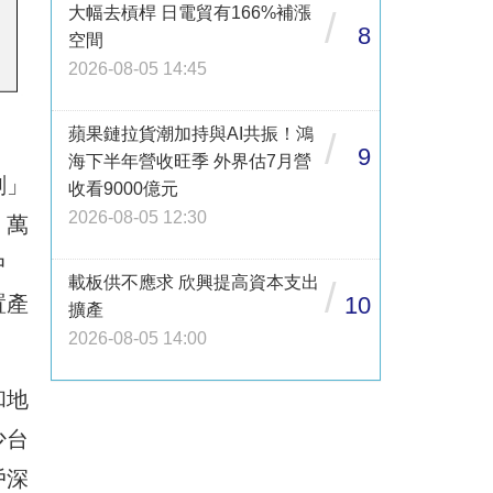
大幅去槓桿 日電貿有166%補漲
/
8
空間
2026-08-05 14:45
蘋果鏈拉貨潮加持與AI共振！鴻
/
9
海下半年營收旺季 外界估7月營
劃」
收看9000億元
2026-08-05 12:30
，萬
中
載板供不應求 欣興提高資本支出
/
置產
10
擴產
2026-08-05 14:00
和地
少台
戶深