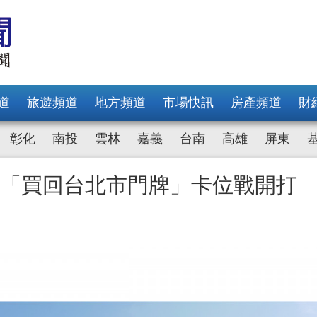
道
旅遊頻道
地方頻道
市場快訊
房產頻道
財
彰化
南投
雲林
嘉義
台南
高雄
屏東
漂「買回台北市門牌」卡位戰開打