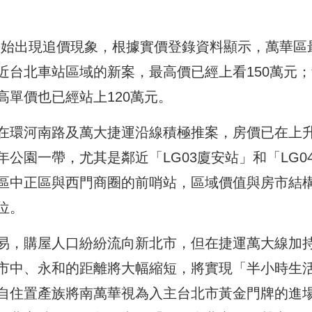
開始出現追價現象，根據實價登錄資料顯示，萬華區
近台北車站區域的新案，最高價已經上看150萬元；
單價也已經站上120萬元。
在環河南路及萬大捷運沿線積極推案，房價已在上
公園一帶，尤其是鄰近「LG03廈安站」和「LG0
區中正區與西門商圈的前哨站，區域價值與房市結
位。
易，購屋人口紛紛流向新北市，但在捷運萬大線加
市中、永和的距離將大幅縮短，將實現「半小時生
自住置產族將南萬華視為入主台北市黃金門牌的進