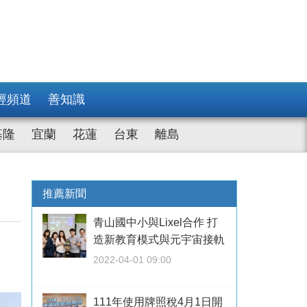
經頻道
善知識
基隆
宜蘭
花蓮
台東
離島
推薦新聞
青山國中小與Lixel合作 打
造新教育模式與元宇宙接軌
2022-04-01 09:00
111年使用牌照稅4月1日開