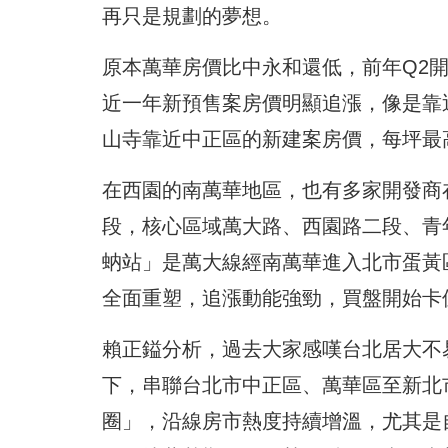
再只是規劃的夢想。
原本萬華房價比中永和還低，前年Q2
近一年新預售案房價明顯追漲，像是靠
山寺靠近中正區的新建案房價，每坪最高
在西園的南萬華地區，也有多家開發商
段，核心區域萬大路、西園路二段、青年
蚋站」是萬大線經南萬華進入北市蛋黃
全面重塑，追漲動能強勁，買盤開始卡
賴正鎰分析，過去大家感嘆台北居大不
下，串聯台北市中正區、萬華區至新北
圈」，沿線房市熱度持續增溫，尤其是