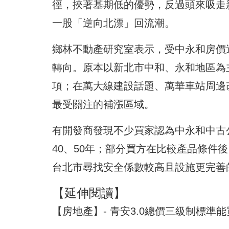
徑，挾著基期低的優勢，反過頭來吸走
一股「逆向北漂」回流潮。
鄉林不動產研究室表示，受中永和房價
轉向。原本以新北市中和、永和地區為
項；在萬大線建設話題、萬華車站周邊改
最受關注的補漲區域。
有開發商發現不少買家認為中永和中古公
40、50年；部分買方在比較產品條件
台北市尋找安全係數較高且設施更完善
【延伸閱讀】
【房地產】- 青安3.0總價三級制標準