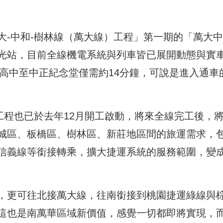
大-中和-樹林線（萬大線）工程」第一期的「萬大
光站，目前全線機電系統與列車皆已展開動態與實
和高中至中正紀念堂僅需約14分鐘，可說是進入通車
工程也已於去年12月開工啟動，將來全線完工後，
城區、板橋區、樹林區、新莊地區間的旅運需求，
信義線等銜接轉乘，擴大捷運系統的服務範圍，變
，更可往北接萬大線，往南銜接到桃園捷運綠線與
這也是南萬華區域新價值，感覺一切都即將實現，