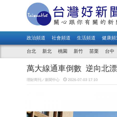
政治頻道
社會頻道
生活頻道
健康頻
台北
新北
桃園
新竹
苗栗
台中
萬大線通車倒數 逆向北
理財周刊／新聞中心
2026-07-03 17:10