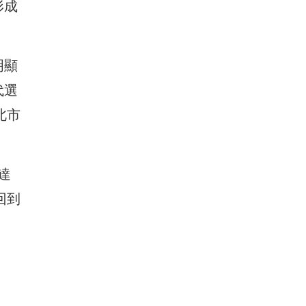
形成
明顯
代選
北市
達
回到