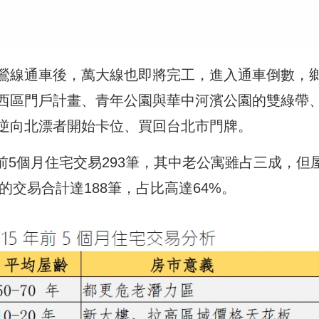
鶯線通車後，萬大線也即將完工，進入通車倒數，
西區門戶計畫、青年公園與華中河濱公園的雙綠帶
逆向北漂者開始卡位、買回台北市門牌。
年前5個月住宅交易293筆，其中老公寓雖占三成，但
的交易合計達188筆，占比高達64%。