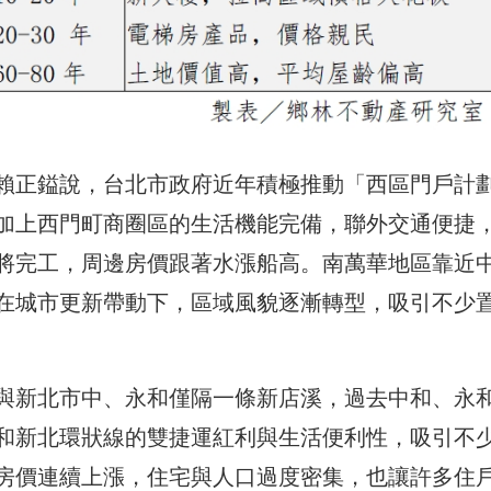
賴正鎰說，台北市政府近年積極推動「西區門戶計
加上西門町商圈區的生活機能完備，聯外交通便捷
將完工，周邊房價跟著水漲船高。南萬華地區靠近
在城市更新帶動下，區域風貌逐漸轉型，吸引不少
與新北市中、永和僅隔一條新店溪，過去中和、永
和新北環狀線的雙捷運紅利與生活便利性，吸引不
房價連續上漲，住宅與人口過度密集，也讓許多住