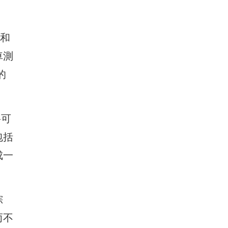
中和
車測
的
將可
包括
成一
棕
而不