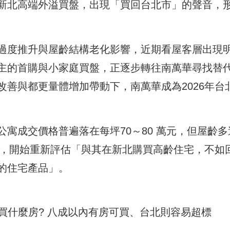
新北高端外溢買盤，出現「買回台北市」的聲音，
過度推升與屋齡結構老化影響，近期看屋客層出現
主的首購與小家庭買盤，正逐步轉往南萬華尋找替
善與都更量體增加帶動下，南萬華成為2026年台
寓成交價格普遍落在每坪70～80 萬元，但屋齡多
後，開始重新評估「與其在新北購買高齡住宅，不如
的住宅產品」。
能買什麼房? 八成以內有房可買、台北則容易超標