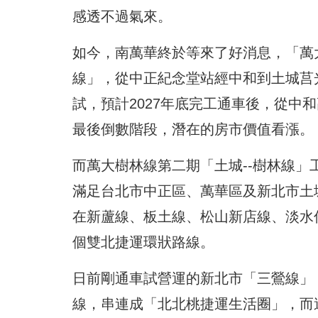
感透不過氣來。
如今，南萬華終於等來了好消息，「萬
線」，從中正紀念堂站經中和到土城莒
試，預計2027年底完工通車後，從中
最後倒數階段，潛在的房市價值看漲。
而萬大樹林線第二期「土城--樹林線」
滿足台北市中正區、萬華區及新北市土
在新蘆線、板土線、松山新店線、淡水
個雙北捷運環狀路線。
日前剛通車試營運的新北市「三鶯線」
線，串連成「北北桃捷運生活圈」，而