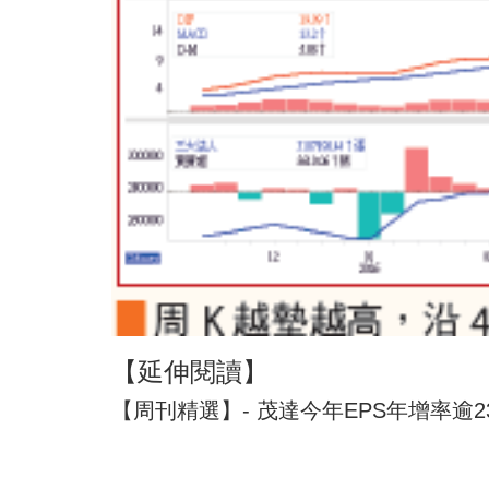
【延伸閱讀】
【周刊精選】- 茂達今年EPS年增率逾2