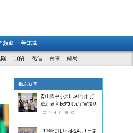
經頻道
善知識
基隆
宜蘭
花蓮
台東
離島
推薦新聞
青山國中小與Lixel合作 打
造新教育模式與元宇宙接軌
2022-04-01 09:00
111年使用牌照稅4月1日開