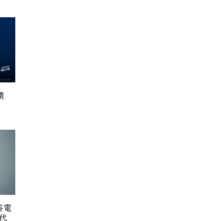
渣
谷電
代