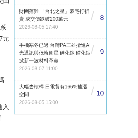
交由
財團落難 「台北之星」豪宅打折
/
8
賣 成交價跌破200萬元
0系
2026-08-05 17:40
7元
手機寒冬已過 台灣PA三雄搶進AI
/
9
光通訊與低軌衛星 砷化鎵 磷化銦
掀新一波材料革命
2026-08-07 11:00
碼
大幅去槓桿 日電貿有166%補漲
/
10
空間
2026-08-05 15:00
進入
看