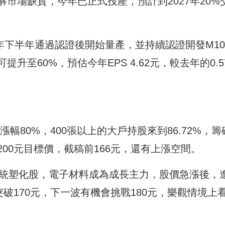
市場缺貨，今年已正式投產，預計到2027年20%
今年下半年通過認證後開始量產，並持續認證開發M1
至60%，預估今年EPS 4.62元，較去年的0.5
漲幅80%，400張以上的大戶持股來到86.72%，籌
00元目標價，截稿前166元，還有上漲空間。
純傳統塑化股，電子材料成為成長主力，股價急漲後，
破170元，下一波有機會挑戰180元，樂觀情境上