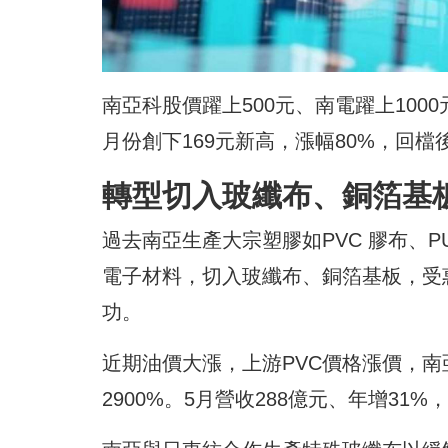
南亞科股價躍上500元、南電躍上1000
月份創下169元新高，漲幅80%，回
轉型切入玻纖布、銅箔基
過去南亞生產大宗塑膠如PVC 膠布、PU
電子材料，切入玻纖布、銅箔基板，受惠
功。
近期油價大漲，上游PVC價格漲價，南亞同
2900%。5月營收288億元、年增31