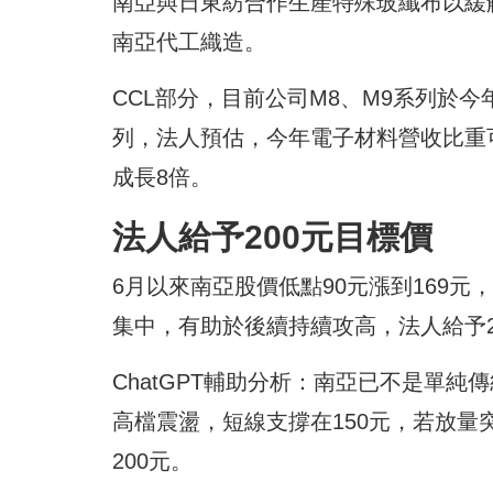
南亞與日東紡合作生產特殊玻纖布以緩解
南亞代工織造。
CCL部分，目前公司M8、M9系列於
列，法人預估，今年電子材料營收比重可提升
成長8倍。
法人給予200元目標價
6月以來南亞股價低點90元漲到169元，
集中，有助於後續持續攻高，法人給予2
ChatGPT輔助分析：南亞已不是單
高檔震盪，短線支撐在150元，若放量突
200元。