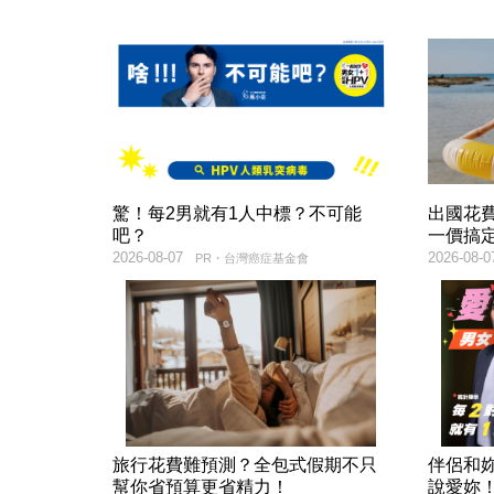
驚！每2男就有1人中標？不可能
出國花
吧？
一價搞
2026-08-07
2026-08-0
PR・台灣癌症基金會
旅行花費難預測？全包式假期不只
伴侶和
幫你省預算更省精力！
說愛妳