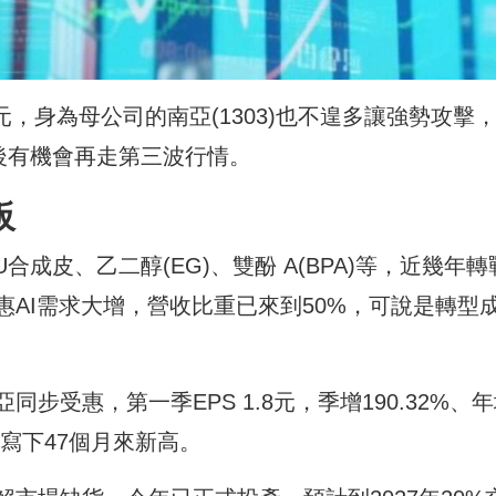
元，身為母公司的南亞(1303)也不遑多讓強勢攻擊，
檔後有機會再走第三波行情。
板
合成皮、乙二醇(EG)、雙酚 A(BPA)等，近幾年轉
AI需求大增，營收比重已來到50%，可說是轉型
步受惠，第一季EPS 1.8元，季增190.32%、
%，寫下47個月來新高。