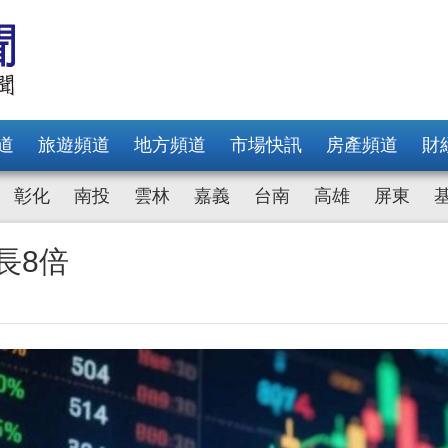
道
旅遊頻道
地方頻道
市場快訊
房產頻道
財
彰化
南投
雲林
嘉義
台南
高雄
屏東
長8倍