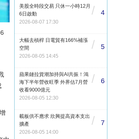
美股全時段交易 只休一小時12月
/
4
6日啟動
2026-08-07 17:30
6
大幅去槓桿 日電貿有166%補漲
/
5
空間
2026-08-05 14:45
戰
蘋果鏈拉貨潮加持與AI共振！鴻
/
6
海下半年營收旺季 外界估7月營
成
收看9000億元
2026-08-05 12:30
年增
載板供不應求 欣興提高資本支出
/
7
擴產
2026-08-05 14:00