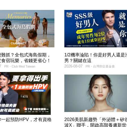
費難抓？全包式海島假期，
1/2機率淪陷！你是好男人還是
定食宿玩樂，省錢更省心！
男？關鍵在這
7
2026-08-07
PR・Club Med Taiwan
PR・台灣癌症基金會
妳一起預防HPV，才有資格
2026美肌新趨勢「外泌體＋矽
！
波X」聯手，開啟高階養膚新世