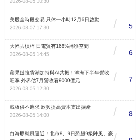
2026-08-05 10:30
美股全時段交易 只休一小時12月6日啟動
/
5
2026-08-07 17:30
大幅去槓桿 日電貿有166%補漲空間
/
6
2026-08-05 14:45
蘋果鏈拉貨潮加持與AI共振！鴻海下半年營收
/
7
旺季 外界估7月營收看9000億元
2026-08-05 12:30
載板供不應求 欣興提高資本支出擴產
/
8
2026-08-05 14:00
白海豚颱風逼近！北市8、9日恐飆9級陣風、豪
/