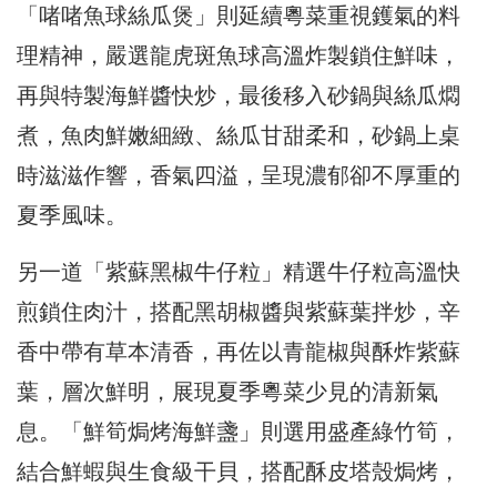
「啫啫魚球絲瓜煲」則延續粵菜重視鑊氣的料
理精神，嚴選龍虎斑魚球高溫炸製鎖住鮮味，
再與特製海鮮醬快炒，最後移入砂鍋與絲瓜燜
煮，魚肉鮮嫩細緻、絲瓜甘甜柔和，砂鍋上桌
時滋滋作響，香氣四溢，呈現濃郁卻不厚重的
夏季風味。
另一道「紫蘇黑椒牛仔粒」精選牛仔粒高溫快
煎鎖住肉汁，搭配黑胡椒醬與紫蘇葉拌炒，辛
香中帶有草本清香，再佐以青龍椒與酥炸紫蘇
葉，層次鮮明，展現夏季粵菜少見的清新氣
息。「鮮筍焗烤海鮮盞」則選用盛產綠竹筍，
結合鮮蝦與生食級干貝，搭配酥皮塔殼焗烤，