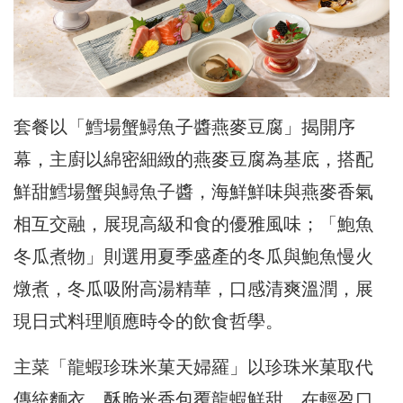
套餐以「鱈場蟹鱘魚子醬燕麥豆腐」揭開序
幕，主廚以綿密細緻的燕麥豆腐為基底，搭配
鮮甜鱈場蟹與鱘魚子醬，海鮮鮮味與燕麥香氣
相互交融，展現高級和食的優雅風味；「鮑魚
冬瓜煮物」則選用夏季盛產的冬瓜與鮑魚慢火
燉煮，冬瓜吸附高湯精華，口感清爽溫潤，展
現日式料理順應時令的飲食哲學。
主菜「龍蝦珍珠米菓天婦羅」以珍珠米菓取代
傳統麵衣，酥脆米香包覆龍蝦鮮甜，在輕盈口