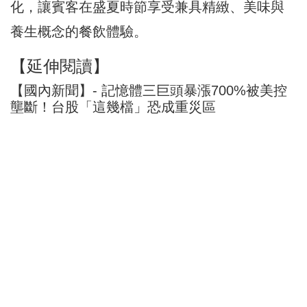
化，讓賓客在盛夏時節享受兼具精緻、美味與
養生概念的餐飲體驗。
【延伸閱讀】
【國內新聞】- 記憶體三巨頭暴漲700%被美控
壟斷！台股「這幾檔」恐成重災區