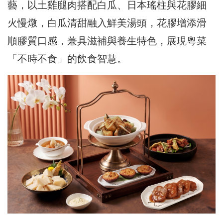
藝，以土雞腿肉搭配白瓜、日本瑤柱與花膠細
火慢燉，白瓜清甜融入鮮美湯頭，花膠增添滑
順膠質口感，兼具滋補與養生特色，展現粵菜
「不時不食」的飲食智慧。