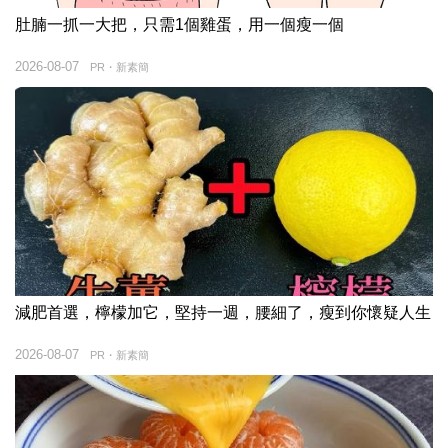
肚腩一抓一大把，只需1個雞蛋，用一個瘦一個
2026-08-07
PR・新素簡
減肥首選，檸檬加它，堅持一週，腰細了，瘦到你懷疑人生
2026-08-07
PR・新素簡