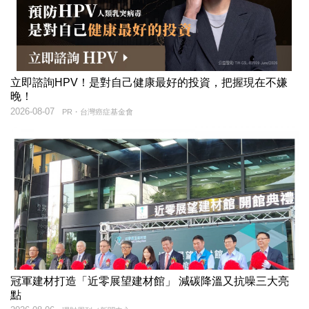
立即諮詢HPV！是對自己健康最好的投資，把握現在不嫌
晚！
2026-08-07
PR・台灣癌症基金會
冠軍建材打造「近零展望建材館」 減碳降溫又抗噪三大亮
點