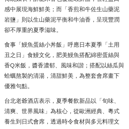
感中展現海鮮鮮美；而「香煎和牛佐生山藥泥
岩鹽」則以生山藥泥平衡和牛油香，呈現豐潤
卻不厚重的夏季滋味。
食事「鰻魚蛋絲小丼飯」呼應日本夏季「土用
丑之日」食鰻文化，肥美鰻魚搭配綿密蛋絲與
香Q米飯，醬香濃郁、風味和諧；搭配以絲瓜與
蛤蠣熬製的清湯，清甜鮮美，為整套會席畫下
優雅句點。
台北老爺酒店表示，夏季餐飲新品以「旬味、
清爽、世界風味」為核心，從歐洲經典、粵式
養生到日式會席，透過時令食材與多元料理文