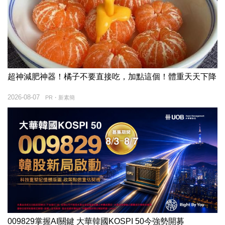
超神減肥神器！橘子不要直接吃，加點這個！體重天天下降
2026-08-07
PR・新素簡
009829掌握AI關鍵 大華韓國KOSPI 50今強勢開募