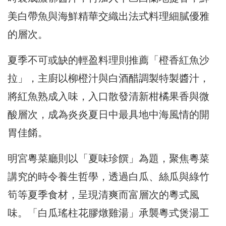
美白帶魚與海鮮精華交織出法式料理細膩優雅
的層次。
夏季不可或缺的輕盈料理則推薦「橙香紅魚沙
拉」，主廚以柳橙汁與白酒醋調製特製醬汁，
將紅魚熟成入味，入口散發清新柑橘果香與微
酸層次，成為炎炎夏日中最具地中海風情的開
胃佳餚。
明宮粵菜廳則以「夏味珍饌」為題，聚焦粵菜
講究的時令養生哲學，透過白瓜、絲瓜與綠竹
筍等夏季食材，呈現清爽而富層次的粵式風
味。「白瓜瑤柱花膠燉雞湯」承襲粵式煲湯工