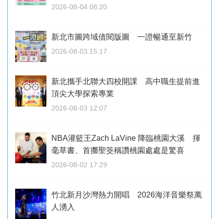
2026-08-04 08:20
新北市圖跨域借閱版圖 一證暢通至新竹
2026-08-03 15:17
新北攜手北聯大四校開課 高中職生提前進
頂尖大學探索專業
2026-08-03 12:07
NBA灌籃王Zach LaVine 降臨桃園大溪 揮
毫草書、首擲聖筊稱讚桃園處處是驚喜
2026-08-02 17:29
竹北新月沙灣熱力開唱 2026海洋音樂祭萬
人湧入