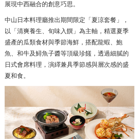
展現中西融合的創意巧思。
中山日本料理廳推出期間限定「夏涼套餐」，
以「清爽養生、旬味入饌」為主軸，精選夏季
盛產的瓜類食材與季節海鮮，搭配龍蝦、鮑
魚、和牛及鱘魚子醬等頂級珍饈，透過細膩的
日式會席料理，演繹兼具季節感與層次感的盛
夏和食。