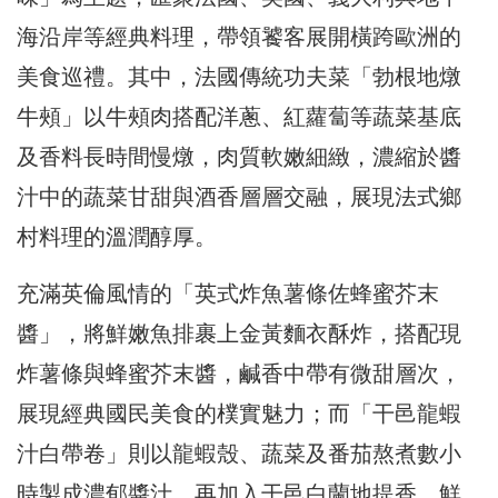
海沿岸等經典料理，帶領饕客展開橫跨歐洲的
美食巡禮。其中，法國傳統功夫菜「勃根地燉
牛頰」以牛頰肉搭配洋蔥、紅蘿蔔等蔬菜基底
及香料長時間慢燉，肉質軟嫩細緻，濃縮於醬
汁中的蔬菜甘甜與酒香層層交融，展現法式鄉
村料理的溫潤醇厚。
充滿英倫風情的「英式炸魚薯條佐蜂蜜芥末
醬」，將鮮嫩魚排裹上金黃麵衣酥炸，搭配現
炸薯條與蜂蜜芥末醬，鹹香中帶有微甜層次，
展現經典國民美食的樸實魅力；而「干邑龍蝦
汁白帶卷」則以龍蝦殼、蔬菜及番茄熬煮數小
時製成濃郁醬汁，再加入干邑白蘭地提香，鮮