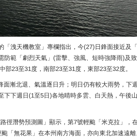
「洩天機教室」專欄指出，今(27)日鋒面接近及
需防範「劇烈天氣」(雷擊、強風、短時強降雨)及
部23至31度，南部23至31度，東部23至32度。
日)鋒面漸北退、氣溫逐日升；明日仍有較大雨勢，下
下下週日(1至5日)各地晴時多雲、白天熱，午後
颱風路徑潛勢預測圖」顯示，第7號輕颱「米克拉」，
輕颱「無花果」在本州南方海面，亦向東北加速遠離