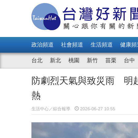
政治頻道
社會頻道
生活頻道
健康頻
台北
新北
桃園
新竹
苗栗
台中
防劇烈天氣與致災雨 明
熱
生活中心／綜合報導
2026-06-27 10:55