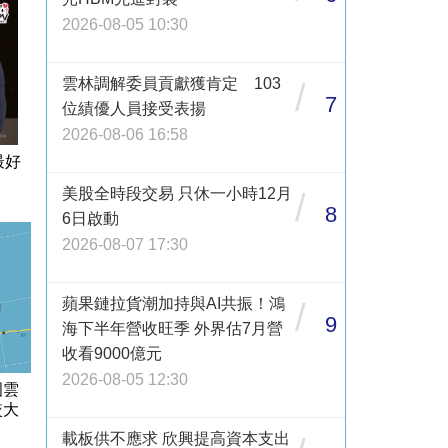
2026-08-05 10:30
雲林調解委員貢獻獲肯定 103
/
7
位績優人員接受表揚
2026-08-06 16:58
最好
美股全時段交易 只休一小時12月
/
8
6日啟動
2026-08-07 17:30
蘋果鏈拉貨潮加持與AI共振！鴻
/
9
海下半年營收旺季 外界估7月營
收看9000億元
2026-08-05 12:30
圍雲
較大
載板供不應求 欣興提高資本支出