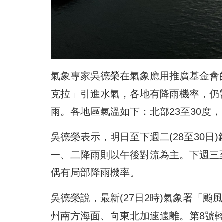
氣象專家吳德榮在氣象應用推廣基金會的
克拉」引進水氣，各地有降雨機率，仍
雨。各地區氣溫如下：北部23至30度，中
吳德榮表示，明日至下週二(28至30
一、二降雨則以午後對流為主。下週三至
偶有局部降雨機率。
吳德榮說，最新(27日2時)氣象署「
州南方海面、向東北加速遠離。第8號