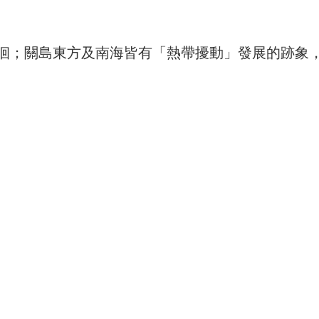
徊；關島東方及南海皆有「熱帶擾動」發展的跡象