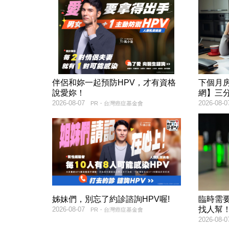
伴侶和妳一起預防HPV，才有資格
下個月
說愛妳！
網】三
2026-08-07
2026-08-0
PR・台灣癌症基金會
姊妹們，別忘了約診諮詢HPV喔!
臨時需
找人幫
2026-08-07
PR・台灣癌症基金會
2026-08-0