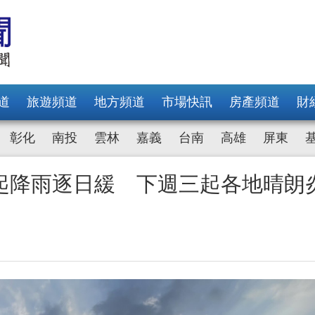
道
旅遊頻道
地方頻道
市場快訊
房產頻道
財
彰化
南投
雲林
嘉義
台南
高雄
屏東
起降雨逐日緩 下週三起各地晴朗