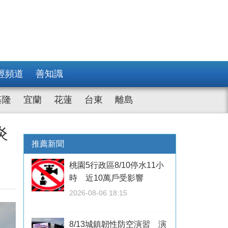
經頻道
善知識
基隆
宜蘭
花蓮
台東
離島
炎
推薦新聞
桃園5行政區8/10停水11小
時 近10萬戶受影響
2026-08-06 18:15
8/13城鎮韌性防空演習 演