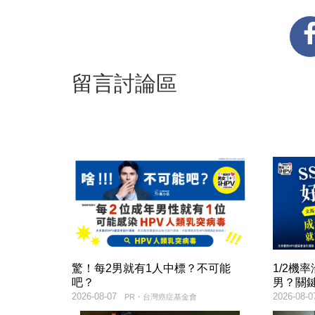
留言討論區
驚！每2男就有1人中標？不可能
1/2機
吧？
男？關
2026-08-07
2026-08-0
PR・台灣癌症基金會