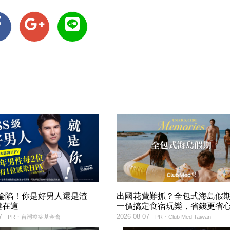
率淪陷！你是好男人還是渣
出國花費難抓？全包式海島假
鍵在這
一價搞定食宿玩樂，省錢更省
7
2026-08-07
PR・台灣癌症基金會
PR・Club Med Taiwan