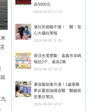
高5000元
2026-08-05 17:23
連玩笑都聽不懂！ 醫：當
心大腦拉警報
「米
2026-08-05 11:35
致災
屋頂光電獎勵 嘉義市加碼
每瓩2千、最高2萬
週
2026-08-04 19:10
山區
暑假腸病毒升溫！1歲童睡
夢反覆肌抽躍送醫 醫籲留
意重症警訊
在九
2026-08-04 14:57
。