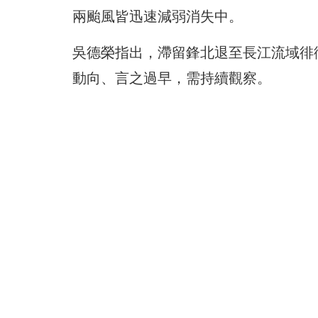
兩颱風皆迅速減弱消失中。
吳德榮指出，滯留鋒北退至長江流域徘
動向、言之過早，需持續觀察。