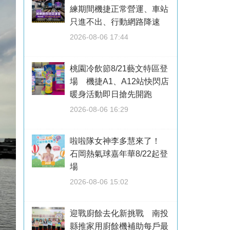
練期間機捷正常營運、車站
只進不出、行動網路降速
2026-08-06 17:44
桃園冷飲節8/21藝文特區登
場 機捷A1、A12站快閃店
暖身活動即日搶先開跑
2026-08-06 16:29
啦啦隊女神李多慧來了！
石岡熱氣球嘉年華8/22起登
場
2026-08-06 15:02
迎戰廚餘去化新挑戰 南投
縣推家用廚餘機補助每戶最