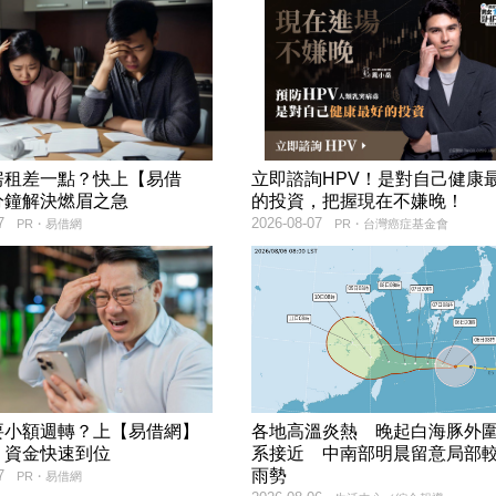
房租差一點？快上【易借
立即諮詢HPV！是對自己健康
分鐘解決燃眉之急
的投資，把握現在不嫌晚！
7
2026-08-07
PR・易借網
PR・台灣癌症基金會
要小額週轉？上【易借網】
各地高溫炎熱 晚起白海豚外
！資金快速到位
系接近 中南部明晨留意局部
雨勢
7
PR・易借網