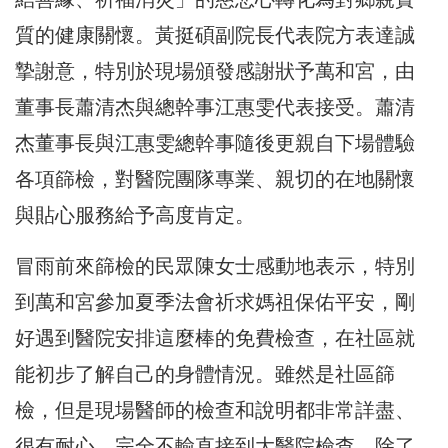
質的健康關懷。
黃挺碩副院長代表院方表達誠
摯謝意，
特別於現場頒發感謝狀予萬和宮，
由
董事長蕭清杰與總幹事江惠雯代表接受。
蕭清
杰董事長與江惠雯總幹事隨後更親自下場體驗
各項篩檢，
對醫院團隊專業、親切的在地關懷
與貼心服務給予高度肯定。
冒雨前來篩檢的民眾陳女士感動地表示，
特別
到萬和宮參加夏季法會祈求媽祖保佑平安，
剛
好遇到醫院安排這麼棒的免費檢查，
在社區就
能初步了解自己的身體情況。雖然是社區篩
檢，
但是現場醫師的檢查和說明都非常詳盡、
很有耐心，
完全不輸直接到大醫院檢查。除了