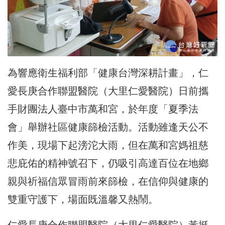
為響應衛生福利部「健康台灣深耕計畫」，仁
愛長庚合作聯盟醫院（
大里仁愛醫院）日前攜
手財團法人臺中市萬和宮，於年度「
夏季法
會」舉辦社區健康篩檢活動。活動雖逢天公不
作美，
現場下起滂沱大雨，但在萬和宮媽祖慈
悲庇佑的精神號召下，
仍吸引高達百位在地鄉
親與祈福信眾冒雨前來篩檢，
在信仰與健康的
雙重守護下，場面既溫馨又熱鬧。
仁愛長庚合作聯盟醫院（大里仁愛醫院）
黃挺