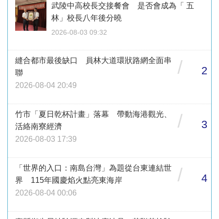
武陵中高校長交接餐會 是否會成為「 五
林」校長八年後分曉
2026-08-03 09:32
縫合都市最後缺口 員林大道環狀路網全面串
/
2
聯
2026-08-04 20:49
竹市「夏日乾杯計畫」落幕 帶動海港觀光、
/
3
活絡南寮經濟
2026-08-03 17:39
「世界的入口：南島台灣」為題從台東連結世
/
4
界 115年國慶焰火點亮東海岸
2026-08-04 00:06