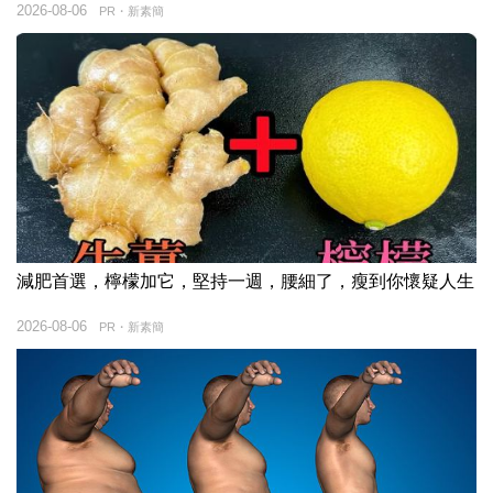
2026-08-06
PR・新素簡
減肥首選，檸檬加它，堅持一週，腰細了，瘦到你懷疑人生
2026-08-06
PR・新素簡